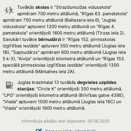
Tuvākās
skolas
ir "Strazdumuižas vidusskola"
apmēram 700 metru attālumā, "Rīgas 63. pamatskola"
apmēram 750 metru attālumā (Baltezera iela 6), "Juglas
vidusskola" aptuveni 1300 metru attālumā un "Rīgas 4.
pamatskola" orientējoši 1600 metru attālumā (Tirzas iela 2).
Savukārt tuvākie
bērnudārzi
ir "Rīgas 152. pirmsskolas
izglītības iestāde" aptuveni 550 metru attālumā (Juglas iela
1B), "Sapņudārzs" apmēram 600 metru attālumā (Juglas iela
5 k-3), "Aivija" orientējoši kilometra attālumā un "Rīgas 153.
speciālā pirmsskolas izglītības iestāde" orientējoši 1300
metru attālumā (Mārkalnes iela 2A).
Juglas krastmalai 13 tuvākās
degvielas uzpildes
stacijas
: "Circle K" orientējoši 350 metru attālumā,
"LPG" orientējoši kilometra attālumā (Brīvības gatve 438E),
"Viada" aptuveni 1500 metru attālumā (Juglas iela 16C) un
"Viada" orientējoši 1600 metru attālumā.
Informācija pēdējo reizi atjaunota: 29.08.2025