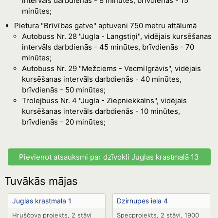
intervāls darbdienās - 8 minūtes, brīvdienās - 15
minūtes;
Pietura "Brīvības gatve" aptuveni 750 metru attālumā
Autobuss Nr. 28 "Jugla - Langstiņi", vidējais kursēšanas
intervāls darbdienās - 45 minūtes, brīvdienās - 70
minūtes;
Autobuss Nr. 29 "Mežciems - Vecmīlgrāvis", vidējais
kursēšanas intervāls darbdienās - 40 minūtes,
brīvdienās - 50 minūtes;
Trolejbuss Nr. 4 "Jugla - Ziepniekkalns", vidējais
kursēšanas intervāls darbdienās - 10 minūtes,
brīvdienās - 20 minūtes;
Pievienot atsauksmi par dzīvokli Juglas krastmalā 13
Tuvākās mājas
Juglas krastmala 1
Dzirnupes iela 4
Hruščova projekts, 2 stāvi
Specprojekts, 2 stāvi, 1900