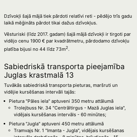
Dzīvokļi šajā mājā tiek pārdoti relatīvi reti - pēdējo trīs gadu
laikā mēģināts pārdot tikai dažus dzīvokļus.
Vēsturiski (līdz 2017. gadam) šajā mājā dzīvokļi ir tirgoti par
vidējo cenu 1900 € par kvadrātmetru, pārdodamo dzīvokļu
2
platība bijusi no 44 līdz 73m
.
Sabiedriskā transporta pieejamība
Juglas krastmalā 13
Tuvākās sabiedriskā transporta pieturas, maršruti un
vidējie kursēšanas intervāli tajās:
Pietura "Pāles iela" aptuveni 350 metru attālumā
Trolejbuss Nr. 34 "Centrāltirgus - Mazā Juglas iela",
vidējais kursēšanas intervāls - 60 minūtes;
Pietura "Jugla" aptuveni 450 metru attālumā
Tramvajs Nr. 1 "Imanta - Jugla", vidējais kursēšanas