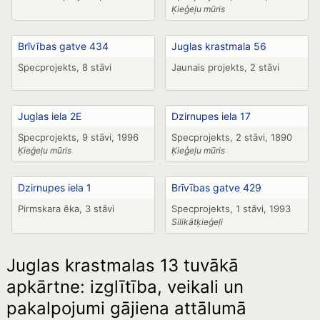
Ķieģeļu mūris
Brīvības gatve 434
Juglas krastmala 56
Specprojekts, 8 stāvi
Jaunais projekts, 2 stāvi
Juglas iela 2E
Dzirnupes iela 17
Specprojekts, 9 stāvi, 1996
Specprojekts, 2 stāvi, 1890
Ķieģeļu mūris
Ķieģeļu mūris
Dzirnupes iela 1
Brīvības gatve 429
Pirmskara ēka, 3 stāvi
Specprojekts, 1 stāvi, 1993
Silikātķieģeļi
Juglas krastmalas 13 tuvākā
apkārtne: izglītība, veikali un
pakalpojumi gājiena attālumā