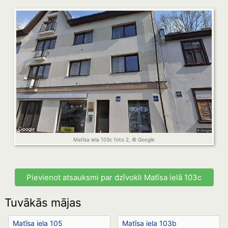
Matīsa iela 103c foto 2, © Google
Pievienot atsauksmi par dzīvokli Matīsa ielā 103c
Tuvākās mājas
Matīsa iela 105
Matīsa iela 103b