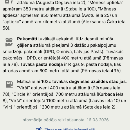
attālumā (Augusta Deglava iela 2), "Mēness aptieka"
apmēram 350 metru attālumā (Stabu iela 100), "Mēness
aptieka" apmēram 850 metru attālumā (Avotu iela 25) un
"aptieka" apmēram kilometra attālumā (Aleksandra Čaka iela
58).
Pakomāti
tuvākajā apkaimē: līdz desmit minūšu
gājiena attālumā pieejami 3 dažādu pakalpojumu
sniedzēju pakomāti (DPD, Omniva, Latvijas Pasts). Tuvākais
pakomāts - DPD, orientējoši 400 metru attālumā (Pērnavas
iela 78). Tuvākā
pasta nodaļa
ir Rīgas 9. pasta nodaļa, kas
atrodas apmēram 600 metru attālumā (Pērnavas iela 43A).
Matīsa ielai 103c tuvākās
degvielas uzpildes stacijas
:
"Virši" aptuveni 400 metru attālumā (Pērnavas iela
78), "Circle K" orientējoši 700 metru attālumā (Kurbada iela
8), "Virši" orientējoši 1100 metru attālumā (Lauvas iela 10) un
"Virši" orientējoši 1200 metru attālumā (Satekles iela 2).
Informācija pēdējo reizi atjaunota: 16.03.2026
Ziņot par kļūdu informācijā