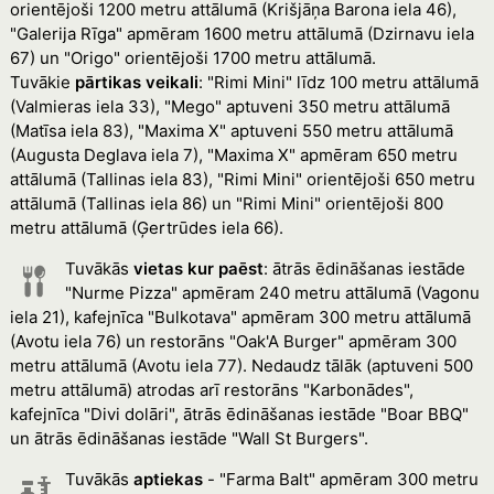
orientējoši 1200 metru attālumā (Krišjāņa Barona iela 46),
"Galerija Rīga" apmēram 1600 metru attālumā (Dzirnavu iela
67) un "Origo" orientējoši 1700 metru attālumā.
Tuvākie
pārtikas veikali
: "Rimi Mini" līdz 100 metru attālumā
(Valmieras iela 33), "Mego" aptuveni 350 metru attālumā
(Matīsa iela 83), "Maxima X" aptuveni 550 metru attālumā
(Augusta Deglava iela 7), "Maxima X" apmēram 650 metru
attālumā (Tallinas iela 83), "Rimi Mini" orientējoši 650 metru
attālumā (Tallinas iela 86) un "Rimi Mini" orientējoši 800
metru attālumā (Ģertrūdes iela 66).
Tuvākās
vietas kur paēst
: ātrās ēdināšanas iestāde
"Nurme Pizza" apmēram 240 metru attālumā (Vagonu
iela 21), kafejnīca "Bulkotava" apmēram 300 metru attālumā
(Avotu iela 76) un restorāns "Oak'A Burger" apmēram 300
metru attālumā (Avotu iela 77). Nedaudz tālāk (aptuveni 500
metru attālumā) atrodas arī restorāns "Karbonādes",
kafejnīca "Divi dolāri", ātrās ēdināšanas iestāde "Boar BBQ"
un ātrās ēdināšanas iestāde "Wall St Burgers".
Tuvākās
aptiekas
- "Farma Balt" apmēram 300 metru