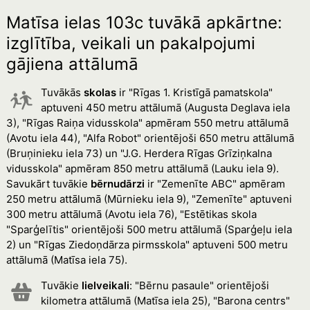
Matīsa ielas 103c tuvākā apkārtne:
izglītība, veikali un pakalpojumi
gājiena attālumā
Tuvākās
skolas
ir "Rīgas 1. Kristīgā pamatskola"
aptuveni 450 metru attālumā (Augusta Deglava iela
3), "Rīgas Raiņa vidusskola" apmēram 550 metru attālumā
(Avotu iela 44), "Alfa Robot" orientējoši 650 metru attālumā
(Bruņinieku iela 73) un "J.G. Herdera Rīgas Grīziņkalna
vidusskola" apmēram 850 metru attālumā (Lauku iela 9).
Savukārt tuvākie
bērnudārzi
ir "Zemenīte ABC" apmēram
250 metru attālumā (Mūrnieku iela 9), "Zemenīte" aptuveni
300 metru attālumā (Avotu iela 76), "Estētikas skola
"Sparģelītis" orientējoši 500 metru attālumā (Sparģeļu iela
2) un "Rīgas Ziedoņdārza pirmsskola" aptuveni 500 metru
attālumā (Matīsa iela 75).
Tuvākie
lielveikali
: "Bērnu pasaule" orientējoši
kilometra attālumā (Matīsa iela 25), "Barona centrs"