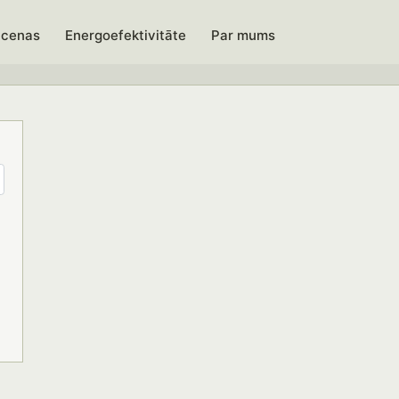
 cenas
Energoefektivitāte
Par mums