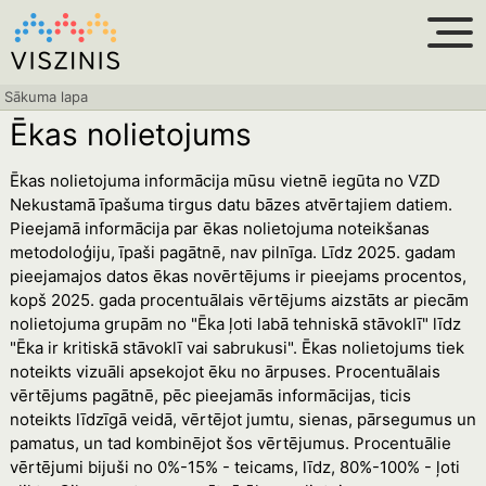
Sākuma lapa
Ēkas nolietojums
Ēkas nolietojuma informācija mūsu vietnē iegūta no VZD
Nekustamā īpašuma tirgus datu bāzes atvērtajiem datiem.
Pieejamā informācija par ēkas nolietojuma noteikšanas
metodoloģiju, īpaši pagātnē, nav pilnīga. Līdz 2025. gadam
pieejamajos datos ēkas novērtējums ir pieejams procentos,
kopš 2025. gada procentuālais vērtējums aizstāts ar piecām
nolietojuma grupām no "Ēka ļoti labā tehniskā stāvoklī" līdz
"Ēka ir kritiskā stāvoklī vai sabrukusi". Ēkas nolietojums tiek
noteikts vizuāli apsekojot ēku no ārpuses. Procentuālais
vērtējums pagātnē, pēc pieejamās informācijas, ticis
noteikts līdzīgā veidā, vērtējot jumtu, sienas, pārsegumus un
pamatus, un tad kombinējot šos vērtējumus. Procentuālie
vērtējumi bijuši no 0%-15% - teicams, līdz, 80%-100% - ļoti