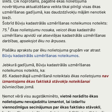
slikts. Cik noprotams, pagātnē ēkas nolietojuma
novērtējuma aktualizēšana veikta tikai pilnīgi visas ēkas
uzmērīšanas gadījumā, kas daudzdzīvokļu mājām nenotiek
bieži.
Šobrīd Būvju kadastrālās uzmērīšanas noteikumos noteikts:
1
75.
Ēkas nolietojumu nosaka, veicot ēkas kadastrālo
uzmērīšanu apvidū vai atsevišķas kadastrālās uzmērīšanas
darbības, apsekojot ēku no ārpuses.
Plašāku aprakstu par ēku nolietojuma grupām var atrast
Būvju kadastrālās uzmērīšanas noteikumos
.
Jebkurā gadījumā, Būvju kadastrālās uzmērīšanas
noteikumos noteikts, ka:
85. Kadastrālajā uzmērīšanā noteiktais ēkas nolietojums
nav
izmantojams ēkas faktiskā stāvokļa noteikšanai
būvniecības jomā.
Ņemot vērā visu augstākminēto,
vietnē norādīto ēkas
nolietojumu nevajadzētu izmantot, lai izdarītu
viennozīmīgus secinājumus par ēkas faktisko stāvokli
,