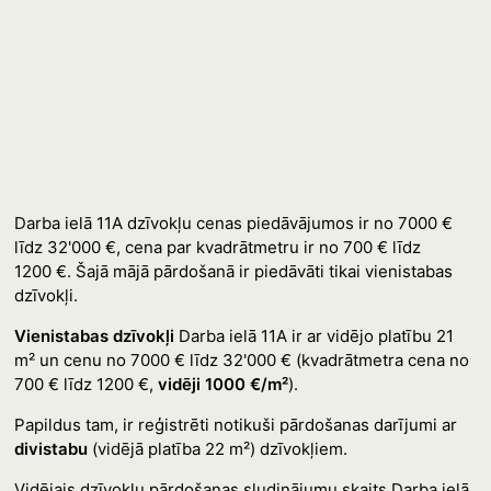
Darba ielā 11A dzīvokļu cenas piedāvājumos ir no 7000 €
līdz 32'000 €, cena par kvadrātmetru ir no 700 € līdz
1200 €. Šajā mājā pārdošanā ir piedāvāti tikai vienistabas
dzīvokļi.
Vienistabas dzīvokļi
Darba ielā 11A ir ar vidējo platību 21
m² un cenu no 7000 € līdz 32'000 € (kvadrātmetra cena no
700 € līdz 1200 €,
vidēji 1000 €/m²
).
Papildus tam, ir reģistrēti notikuši pārdošanas darījumi ar
divistabu
(vidējā platība 22 m²) dzīvokļiem.
Vidējais dzīvokļu pārdošanas sludinājumu skaits Darba ielā