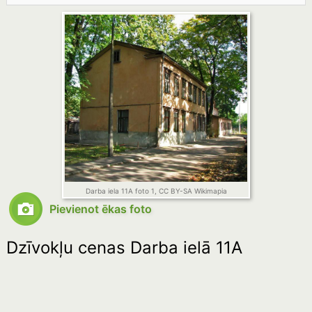
Darba iela 11A foto 1, CC BY-SA Wikimapia
Pievienot ēkas foto
Dzīvokļu cenas Darba ielā 11A