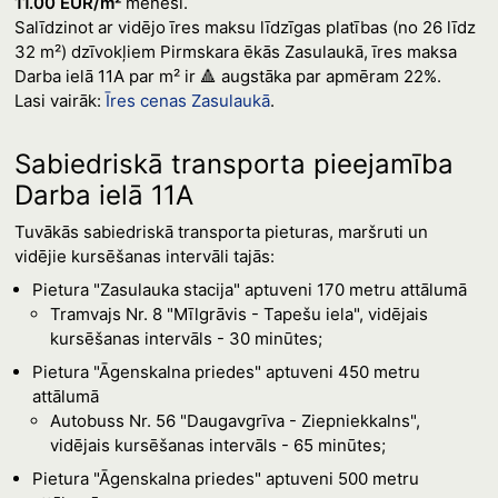
11.00 EUR/m²
mēnesī.
Salīdzinot ar vidējo īres maksu līdzīgas platības (no 26 līdz
32 m²) dzīvokļiem Pirmskara ēkās Zasulaukā, īres maksa
Darba ielā 11A par m² ir 🔺 augstāka par apmēram 22%.
Lasi vairāk:
Īres cenas Zasulaukā
.
Sabiedriskā transporta pieejamība
Darba ielā 11A
Tuvākās sabiedriskā transporta pieturas, maršruti un
vidējie kursēšanas intervāli tajās:
Pietura "Zasulauka stacija" aptuveni 170 metru attālumā
Tramvajs Nr. 8 "Mīlgrāvis - Tapešu iela", vidējais
kursēšanas intervāls - 30 minūtes;
Pietura "Āgenskalna priedes" aptuveni 450 metru
attālumā
Autobuss Nr. 56 "Daugavgrīva - Ziepniekkalns",
vidējais kursēšanas intervāls - 65 minūtes;
Pietura "Āgenskalna priedes" aptuveni 500 metru