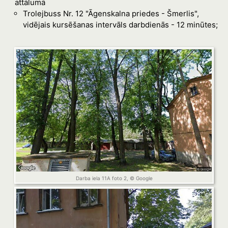
attālumā
Trolejbuss Nr. 12 "Āgenskalna priedes - Šmerlis",
vidējais kursēšanas intervāls darbdienās - 12 minūtes;
Darba iela 11A foto 2, © Google