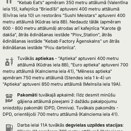
"Kebab Eat’s" apmēram 350 metru attālumā (Valentīna
iela 15), kafejnīca "Briedīši" aptuveni 400 metru attālumā
(Elvīras iela 10) un restorāns "Sushi Meistars" aptuveni 400
metru attālumā (Kūdras iela 8B). Nedaudz tālāk (apmēram
600 - 800 metru attālumā) atrodas arī kafejnīca "Karote @
dakša", ātrās ēdināšanas iestāde "Plov_Station", ātrās
ēdināšanas iestāde "Kebab Factory Āgenskalns" un ātrās
ēdināšanas iestāde "Picu darbnīca".
Tuvākās
aptiekas
- "Aptieka" aptuveni 400 metru
attālumā (Kūdras iela 8B), "Euro aptieka" aptuveni 700
metru attālumā (Kalnciema iela 41), "Mēness aptieka"
apmēram 750 metru attālumā (Stendes iela 1 k-4) un
"Aptieka" aptuveni 850 metru attālumā (Melnsila iela 19A).
Pakomāti
tuvākajā apkaimē: līdz desmit minūšu
gājiena attālumā pieejami 2 dažādu pakalpojumu
sniedzēju pakomāti (DPD, Omniva). Tuvākais pakomāts -
DPD, orientējoši 700 metru attālumā (Kalnciema iela 41).
Darba ielai 11A tuvākās
degvielas uzpildes stacijas
: