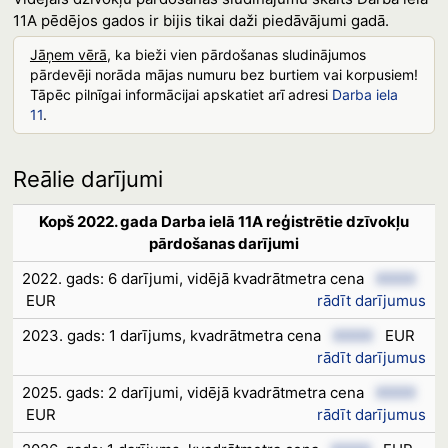
11A pēdējos gados ir bijis tikai daži piedāvājumi gadā.
Jāņem vērā
, ka bieži vien pārdošanas sludinājumos
pārdevēji norāda mājas numuru bez burtiem vai korpusiem!
Tāpēc pilnīgai informācijai apskatiet arī adresi
Darba iela
11
.
Reālie darījumi
Kopš 2022. gada Darba ielā 11A reģistrētie dzīvokļu
pārdošanas darījumi
2022. gads: 6 darījumi, vidējā kvadrātmetra cena
XXXX
EUR
rādīt darījumus
2023. gads: 1 darījums, kvadrātmetra cena
XXXX
EUR
rādīt darījumus
2025. gads: 2 darījumi, vidējā kvadrātmetra cena
XXXX
EUR
rādīt darījumus