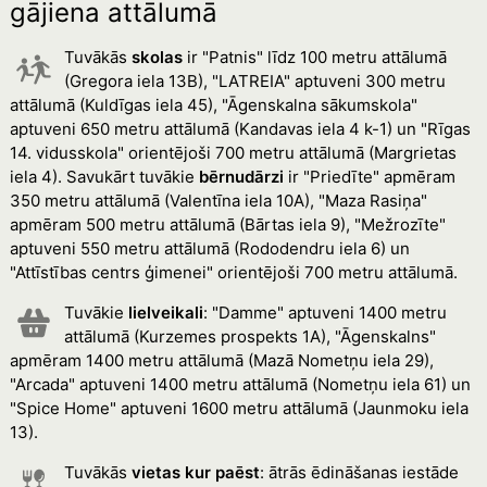
gājiena attālumā
Tuvākās
skolas
ir "Patnis" līdz 100 metru attālumā
(Gregora iela 13B), "LATREIA" aptuveni 300 metru
attālumā (Kuldīgas iela 45), "Āgenskalna sākumskola"
aptuveni 650 metru attālumā (Kandavas iela 4 k-1) un "Rīgas
14. vidusskola" orientējoši 700 metru attālumā (Margrietas
iela 4). Savukārt tuvākie
bērnudārzi
ir "Priedīte" apmēram
350 metru attālumā (Valentīna iela 10A), "Maza Rasiņa"
apmēram 500 metru attālumā (Bārtas iela 9), "Mežrozīte"
aptuveni 550 metru attālumā (Rododendru iela 6) un
"Attīstības centrs ģimenei" orientējoši 700 metru attālumā.
Tuvākie
lielveikali
: "Damme" aptuveni 1400 metru
attālumā (Kurzemes prospekts 1A), "Āgenskalns"
apmēram 1400 metru attālumā (Mazā Nometņu iela 29),
"Arcada" aptuveni 1400 metru attālumā (Nometņu iela 61) un
"Spice Home" aptuveni 1600 metru attālumā (Jaunmoku iela
13).
Tuvākās
vietas kur paēst
: ātrās ēdināšanas iestāde