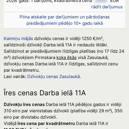
2026. gads: 1 darījums, kvadrātmetra cena
XXXX
EUR
rādīt darījumus
Pilna atskaite par darījumiem un pārdošanas
piedāvājumiem pēdējo 10+ gadu laikā
Kaimiņu mājās
dzīvokļu cenas ir vidēji 1250 €/m²,
salīdzinoši dzīvokļi Darba ielā 11A ir nedaudz lētāki.
Salīdzinot ar piedāvājumiem līdzīgas platības (no 17 līdz 24
m²) dzīvokļiem Pirmskara
koka ēkās
visā Zasulaukā,
dzīvokļu cenas Darba ielā 11A ir līdzīgas, salīdzinot cenu
par kvadrātmetru.
Lasi vairāk:
Dzīvokļu cenas Zasulaukā
.
Īres cenas Darba ielā 11A
Dzīvokļu īres cenas
Darba ielā 11A pēdējos gados ir vidēji
310 eiro par vienistabas dzīvokli (platība vidēji 29 m²), 350
eiro par divistabu dzīvokli.
Vidējā
īres cena par kvadrātmetru
Darba ielā 11A ir