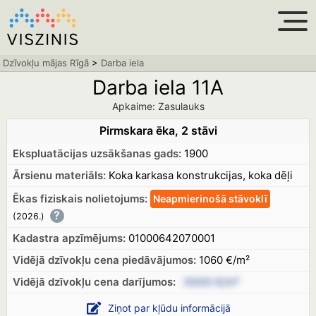
Dzīvokļu mājas Rīgā
>
Darba iela
Darba iela 11A
Apkaime: Zasulauks
Pirmskara ēka, 2 stāvi
Ekspluatācijas uzsākšanas gads:
1900
Ārsienu materiāls:
Koka karkasa konstrukcijas, koka dēļi
Ēkas fiziskais nolietojums:
Neapmierinošā
stāvoklī
?
(2026.
)
Kadastra apzīmējums:
01000642070001
Vidējā dzīvokļu cena piedāvājumos:
1060 €/m²
Vidējā dzīvokļu cena
darījumos:
XXXX €/m²
Ziņot par kļūdu informācijā