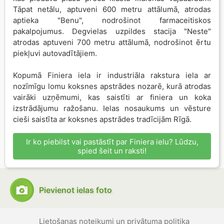
Tāpat netālu, aptuveni 600 metru attālumā, atrodas
aptieka "Benu", nodrošinot farmaceitiskos
pakalpojumus. Degvielas uzpildes stacija "Neste"
atrodas aptuveni 700 metru attālumā, nodrošinot ērtu
piekļuvi autovadītājiem.
Kopumā Finiera iela ir industriāla rakstura iela ar
nozīmīgu lomu koksnes apstrādes nozarē, kurā atrodas
vairāki uzņēmumi, kas saistīti ar finiera un koka
izstrādājumu ražošanu. Ielas nosaukums un vēsture
cieši saistīta ar koksnes apstrādes tradīcijām Rīgā.
Ir ko piebilst vai pastāstīt par Finiera ielu? Lūdzu,
spied šeit un raksti!
Pievienot ielas foto
Lietošanas noteikumi un privātuma politika