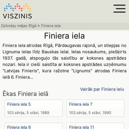
Dzīvokļu mājas Rīgā
>
Finiera iela
Finiera iela
Finiera iela atrodas Rīgā, Pārdaugavas rajonā, un stiepjas no
Lignuma ielas līdz Bauskas ielai. Ielas nosaukums, piešķirts
1937. gadā, atspoguļo tās saistību ar koksnes apstrādes
nozari. Iela ir cieši saistīta ar koksnes apstrādes uzņēmumu
"Latvijas Finieris", kura ražotne "Lignums" atrodas Finiera
ielā 6. Finiera...
Vairāk par Finiera ielu
Ēkas Finiera ielā
Finiera iela 5
Finiera iela 7
103.sērija, 5 stāvi, 1989
103.sērija, 5 stāvi, 1990
Finiera iela 9
Finiera iela 11