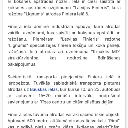
ar koksnes apstrādes nozari. Iela ir cieši saistīta ar
koksnes apstrādes uzņēmumu "Latvijas Finieris", kura
ražotne "Lignums" atrodas Finiera ielā 6.
Finiera ielā dominē industriāla apbūve, kurā atrodas
vairāki uzņēmumi, kas saistīti ar koksnes apstrādi un
ražošanu. Piemēram, "Latvijas Finieris" ražotne
"Lignums" specializējas finiera lokšņu un koka paneļu
ražošanā. Ielā atrodas arī uzņēmuma "Krauklis MD"
struktūrvienība, kas nodrošina ēdināšanas
pakalpojumus.
Sabiedriskā transporta pieejamība Finiera ielā ir
ierobežota. Tuvākās sabiedriskā transporta pieturas
atrodas uz
Bauskas ielas
, kur kursē 10. un 23. autobuss
ar aptuveni 15–20 minūšu intervālu, nodrošinot
savienojumu ar Rīgas centru un citām pilsētas daļām.
Finiera ielas tuvumā atrodas vairāki sabiedriskie objekti.
Aptuveni 500 metru attālumā atrodas lielveikals "Rimi",
kas piedāvā plašu preču klāstu ikdienas vajadzībām.