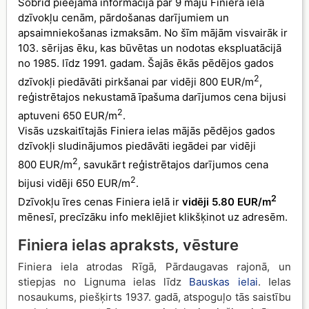
Šobrīd pieejama informācija par 9 māju Finiera ielā
dzīvokļu cenām, pārdošanas darījumiem un
apsaimniekošanas izmaksām. No šīm mājām visvairāk ir
103. sērijas ēku, kas būvētas un nodotas ekspluatācijā
no 1985. līdz 1991. gadam. Šajās ēkās pēdējos gados
2
dzīvokļi piedāvāti pirkšanai par vidēji 800 EUR/m
,
reģistrētajos nekustamā īpašuma darījumos cena bijusi
2
aptuveni 650 EUR/m
.
Visās uzskaitītajās Finiera ielas mājās pēdējos gados
dzīvokļi sludinājumos piedāvāti iegādei par vidēji
2
800 EUR/m
, savukārt reģistrētajos darījumos cena
2
bijusi vidēji 650 EUR/m
.
2
Dzīvokļu īres cenas Finiera ielā ir
vidēji 5.80 EUR/m
mēnesī, precīzāku info meklējiet klikšķinot uz adresēm.
Finiera ielas apraksts, vēsture
Finiera iela atrodas Rīgā, Pārdaugavas rajonā, un
stiepjas no Lignuma ielas līdz
Bauskas ielai
. Ielas
nosaukums, piešķirts 1937. gadā, atspoguļo tās saistību