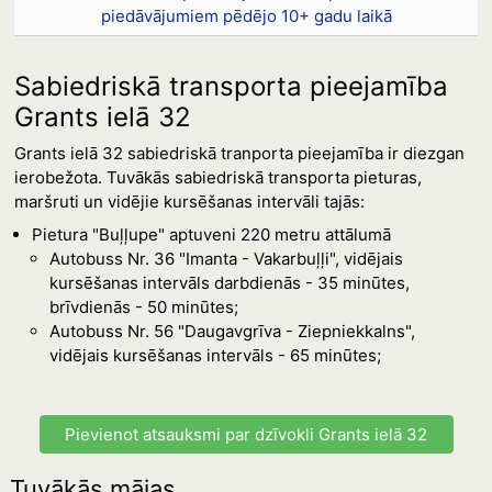
piedāvājumiem pēdējo 10+ gadu laikā
Sabiedriskā transporta pieejamība
Grants ielā 32
Grants ielā 32 sabiedriskā tranporta pieejamība ir diezgan
ierobežota. Tuvākās sabiedriskā transporta pieturas,
maršruti un vidējie kursēšanas intervāli tajās:
Pietura "Buļļupe" aptuveni 220 metru attālumā
Autobuss Nr. 36 "Imanta - Vakarbuļļi", vidējais
kursēšanas intervāls darbdienās - 35 minūtes,
brīvdienās - 50 minūtes;
Autobuss Nr. 56 "Daugavgrīva - Ziepniekkalns",
vidējais kursēšanas intervāls - 65 minūtes;
Pievienot atsauksmi par dzīvokli Grants ielā 32
Tuvākās mājas