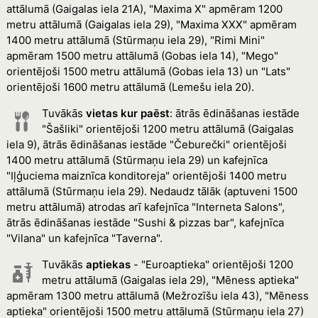
attālumā (Gaigalas iela 21A), "Maxima X" apmēram 1200
metru attālumā (Gaigalas iela 29), "Maxima XXX" apmēram
1400 metru attālumā (Stūrmaņu iela 29), "Rimi Mini"
apmēram 1500 metru attālumā (Gobas iela 14), "Mego"
orientējoši 1500 metru attālumā (Gobas iela 13) un "Lats"
orientējoši 1600 metru attālumā (Lemešu iela 20).
Tuvākās
vietas kur paēst
: ātrās ēdināšanas iestāde
"Šašliki" orientējoši 1200 metru attālumā (Gaigalas
iela 9), ātrās ēdināšanas iestāde "Čeburečki" orientējoši
1400 metru attālumā (Stūrmaņu iela 29) un kafejnīca
"Iļģuciema maiznīca konditoreja" orientējoši 1400 metru
attālumā (Stūrmaņu iela 29). Nedaudz tālāk (aptuveni 1500
metru attālumā) atrodas arī kafejnīca "Interneta Salons",
ātrās ēdināšanas iestāde "Sushi & pizzas bar", kafejnīca
"Vilana" un kafejnīca "Taverna".
Tuvākās
aptiekas
- "Euroaptieka" orientējoši 1200
metru attālumā (Gaigalas iela 29), "Mēness aptieka"
apmēram 1300 metru attālumā (Mežrozīšu iela 43), "Mēness
aptieka" orientējoši 1500 metru attālumā (Stūrmaņu iela 27)