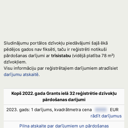
Sludinājumu portālos dzīvokļu piedāvājumi šajā ēkā
pēdējos gados nav fiksēti, taču ir reģistrēti notikuši
pārdošanas darījumi ar
trīsistabu
(vidējā platība 78 m²)
dzīvokļiem.
Visu informāciju par reģistrētajiem darījumiem atradīsiet
darījumu atskaitē
.
Kopš 2022. gada Grants ielā 32 reģistrētie dzīvokļu
pārdošanas darījumi
2023. gads: 1 darījums, kvadrātmetra cena
XXXX
EUR
rādīt darījumus
Pilna atskaite par darījumiem un pārdošanas