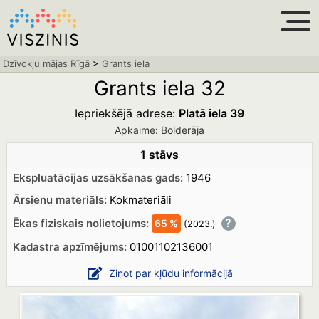
Dzīvokļu mājas Rīgā
>
Grants iela
Grants iela 32
Iepriekšējā adrese:
Platā iela 39
Apkaime: Bolderāja
1 stāvs
Ekspluatācijas uzsākšanas gads:
1946
Ārsienu materiāls:
Kokmateriāli
?
Ēkas fiziskais nolietojums:
65 %
(2023.
)
Kadastra apzīmējums:
01001102136001
Ziņot par kļūdu informācijā