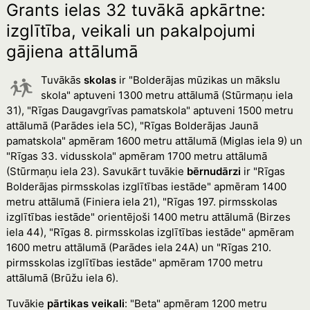
Grants ielas 32 tuvākā apkārtne:
izglītība, veikali un pakalpojumi
gājiena attālumā
Tuvākās
skolas
ir "Bolderājas mūzikas un mākslu
skola" aptuveni 1300 metru attālumā (Stūrmaņu iela
31), "Rīgas Daugavgrīvas pamatskola" aptuveni 1500 metru
attālumā (Parādes iela 5C), "Rīgas Bolderājas Jaunā
pamatskola" apmēram 1600 metru attālumā (Miglas iela 9) un
"Rīgas 33. vidusskola" apmēram 1700 metru attālumā
(Stūrmaņu iela 23). Savukārt tuvākie
bērnudārzi
ir "Rīgas
Bolderājas pirmsskolas izglītības iestāde" apmēram 1400
metru attālumā (Finiera iela 21), "Rīgas 197. pirmsskolas
izglītības iestāde" orientējoši 1400 metru attālumā (Birzes
iela 44), "Rīgas 8. pirmsskolas izglītības iestāde" apmēram
1600 metru attālumā (Parādes iela 24A) un "Rīgas 210.
pirmsskolas izglītības iestāde" apmēram 1700 metru
attālumā (Brūžu iela 6).
Tuvākie
pārtikas veikali
: "Beta" apmēram 1200 metru