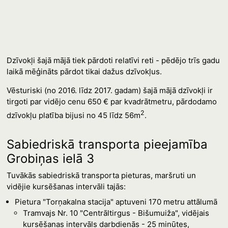
Dzīvokļi šajā mājā tiek pārdoti relatīvi reti - pēdējo trīs gadu
laikā mēģināts pārdot tikai dažus dzīvokļus.
Vēsturiski (no 2016. līdz 2017. gadam) šajā mājā dzīvokļi ir
tirgoti par vidējo cenu 650 € par kvadrātmetru, pārdodamo
2
dzīvokļu platība bijusi no 45 līdz 56m
.
Sabiedriskā transporta pieejamība
Grobiņas ielā 3
Tuvākās sabiedriskā transporta pieturas, maršruti un
vidējie kursēšanas intervāli tajās:
Pietura "Torņakalna stacija" aptuveni 170 metru attālumā
Tramvajs Nr. 10 "Centrāltirgus - Bišumuiža", vidējais
kursēšanas intervāls darbdienās - 25 minūtes,