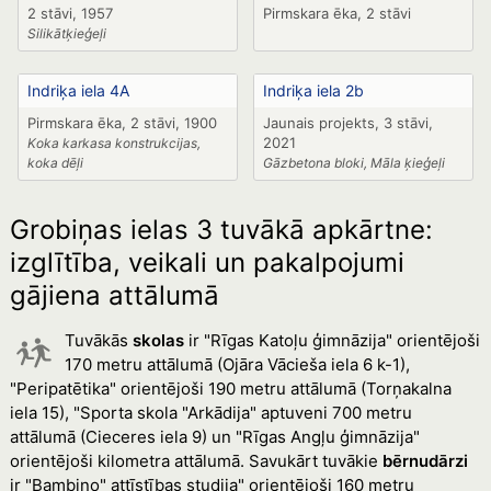
2 stāvi, 1957
Pirmskara ēka, 2 stāvi
Silikātķieģeļi
Indriķa iela 4A
Indriķa iela 2b
Pirmskara ēka, 2 stāvi, 1900
Jaunais projekts, 3 stāvi,
2021
Koka karkasa konstrukcijas,
koka dēļi
Gāzbetona bloki, Māla ķieģeļi
Grobiņas ielas 3 tuvākā apkārtne:
izglītība, veikali un pakalpojumi
gājiena attālumā
Tuvākās
skolas
ir "Rīgas Katoļu ģimnāzija" orientējoši
170 metru attālumā (Ojāra Vācieša iela 6 k-1),
"Peripatētika" orientējoši 190 metru attālumā (Torņakalna
iela 15), "Sporta skola "Arkādija" aptuveni 700 metru
attālumā (Cieceres iela 9) un "Rīgas Angļu ģimnāzija"
orientējoši kilometra attālumā. Savukārt tuvākie
bērnudārzi
ir "Bambino" attīstības studija" orientējoši 160 metru