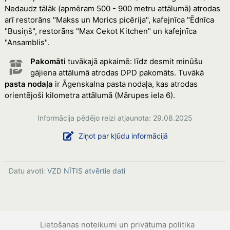
Nedaudz tālāk (apmēram 500 - 900 metru attālumā) atrodas
arī restorāns "Makss un Morics picērija", kafejnīca "Ēdnīca
"Busiņš", restorāns "Max Cekot Kitchen" un kafejnīca
"Ansamblis".
Pakomāti
tuvākajā apkaimē: līdz desmit minūšu
gājiena attālumā atrodas DPD pakomāts. Tuvākā
pasta nodaļa
ir Āgenskalna pasta nodaļa, kas atrodas
orientējoši kilometra attālumā (Mārupes iela 6).
Informācija pēdējo reizi atjaunota: 29.08.2025
Ziņot par kļūdu informācijā
Datu avoti:
VZD NĪTIS atvērtie dati
Lietošanas noteikumi un privātuma politika