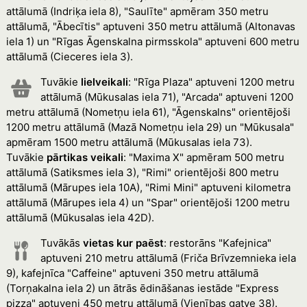
attālumā (Indriķa iela 8), "Saulīte" apmēram 350 metru
attālumā, "Ābecītis" aptuveni 350 metru attālumā (Altonavas
iela 1) un "Rīgas Āgenskalna pirmsskola" aptuveni 600 metru
attālumā (Cieceres iela 3).
Tuvākie
lielveikali
: "Rīga Plaza" aptuveni 1200 metru
attālumā (Mūkusalas iela 71), "Arcada" aptuveni 1200
metru attālumā (Nometņu iela 61), "Āgenskalns" orientējoši
1200 metru attālumā (Mazā Nometņu iela 29) un "Mūkusala"
apmēram 1500 metru attālumā (Mūkusalas iela 73).
Tuvākie
pārtikas veikali
: "Maxima X" apmēram 500 metru
attālumā (Satiksmes iela 3), "Rimi" orientējoši 800 metru
attālumā (Mārupes iela 10A), "Rimi Mini" aptuveni kilometra
attālumā (Mārupes iela 4) un "Spar" orientējoši 1200 metru
attālumā (Mūkusalas iela 42D).
Tuvākās
vietas kur paēst
: restorāns "Kafejnica"
aptuveni 210 metru attālumā (Friča Brīvzemnieka iela
9), kafejnīca "Caffeine" aptuveni 350 metru attālumā
(Torņakalna iela 2) un ātrās ēdināšanas iestāde "Express
pizza" aptuveni 450 metru attālumā (Vienības gatve 38).