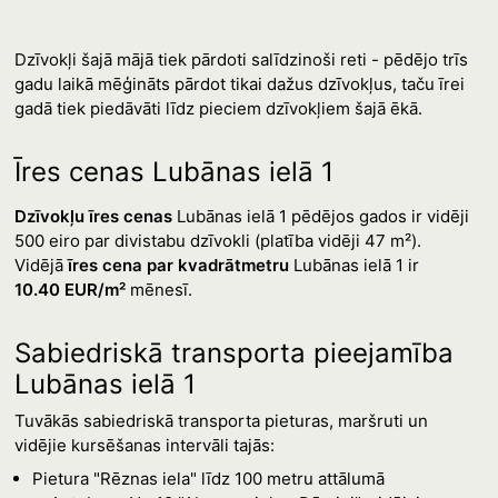
Dzīvokļi šajā mājā tiek pārdoti salīdzinoši reti - pēdējo trīs
gadu laikā mēģināts pārdot tikai dažus dzīvokļus, taču īrei
gadā tiek piedāvāti līdz pieciem dzīvokļiem šajā ēkā.
Īres cenas Lubānas ielā 1
Dzīvokļu īres cenas
Lubānas ielā 1 pēdējos gados ir vidēji
500 eiro par divistabu dzīvokli (platība vidēji 47 m²).
Vidējā
īres cena par kvadrātmetru
Lubānas ielā 1 ir
10.40 EUR/m²
mēnesī.
Sabiedriskā transporta pieejamība
Lubānas ielā 1
Tuvākās sabiedriskā transporta pieturas, maršruti un
vidējie kursēšanas intervāli tajās:
Pietura "Rēznas iela" līdz 100 metru attālumā