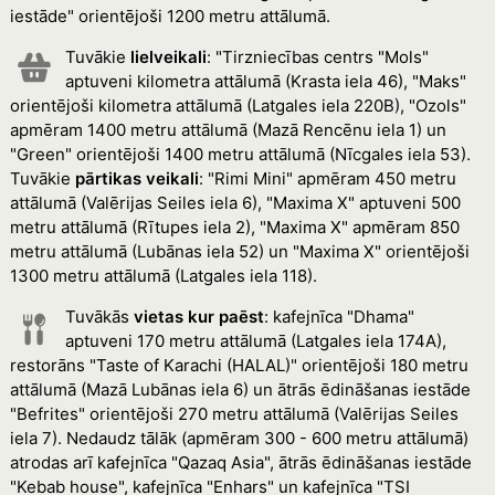
iestāde" orientējoši 1200 metru attālumā.
Tuvākie
lielveikali
: "Tirzniecības centrs "Mols"
aptuveni kilometra attālumā (Krasta iela 46), "Maks"
orientējoši kilometra attālumā (Latgales iela 220B), "Ozols"
apmēram 1400 metru attālumā (Mazā Rencēnu iela 1) un
"Green" orientējoši 1400 metru attālumā (Nīcgales iela 53).
Tuvākie
pārtikas veikali
: "Rimi Mini" apmēram 450 metru
attālumā (Valērijas Seiles iela 6), "Maxima X" aptuveni 500
metru attālumā (Rītupes iela 2), "Maxima X" apmēram 850
metru attālumā (Lubānas iela 52) un "Maxima X" orientējoši
1300 metru attālumā (Latgales iela 118).
Tuvākās
vietas kur paēst
: kafejnīca "Dhama"
aptuveni 170 metru attālumā (Latgales iela 174A),
restorāns "Taste of Karachi (HALAL)" orientējoši 180 metru
attālumā (Mazā Lubānas iela 6) un ātrās ēdināšanas iestāde
"Befrites" orientējoši 270 metru attālumā (Valērijas Seiles
iela 7). Nedaudz tālāk (apmēram 300 - 600 metru attālumā)
atrodas arī kafejnīca "Qazaq Asia", ātrās ēdināšanas iestāde
"Kebab house", kafejnīca "Enhars" un kafejnīca "TSI