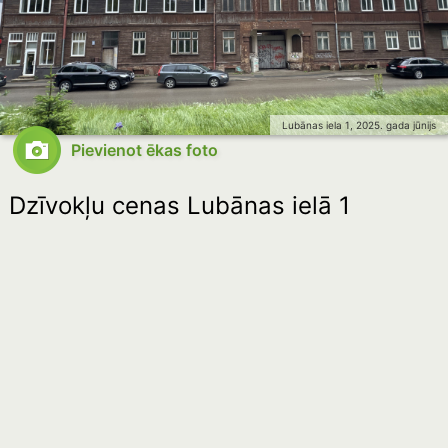
Lubānas iela 1, 2025. gada jūnijs
Pievienot ēkas foto
Dzīvokļu cenas Lubānas ielā 1