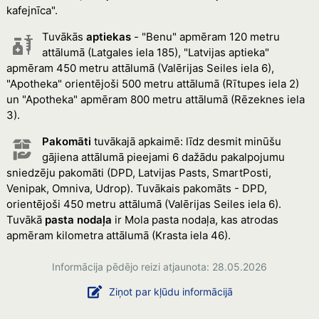
kafejnīca".
Tuvākās
aptiekas
- "Benu" apmēram 120 metru
attālumā (Latgales iela 185), "Latvijas aptieka"
apmēram 450 metru attālumā (Valērijas Seiles iela 6),
"Apotheka" orientējoši 500 metru attālumā (Rītupes iela 2)
un "Apotheka" apmēram 800 metru attālumā (Rēzeknes iela
3).
Pakomāti
tuvākajā apkaimē: līdz desmit minūšu
gājiena attālumā pieejami 6 dažādu pakalpojumu
sniedzēju pakomāti (DPD, Latvijas Pasts, SmartPosti,
Venipak, Omniva, Udrop). Tuvākais pakomāts - DPD,
orientējoši 450 metru attālumā (Valērijas Seiles iela 6).
Tuvākā
pasta nodaļa
ir Mola pasta nodaļa, kas atrodas
apmēram kilometra attālumā (Krasta iela 46).
Informācija pēdējo reizi atjaunota: 28.05.2026
Ziņot par kļūdu informācijā