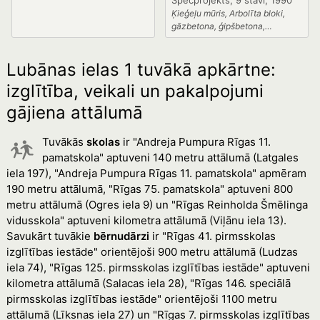
Specprojekts, 9 stāvi, 1990
Ķieģeļu mūris, Arbolīta bloki,
gāzbetona, ģipšbetona,
keramzītbetona paneļi
Lubānas ielas 1 tuvākā apkārtne:
izglītība, veikali un pakalpojumi
gājiena attālumā
Tuvākās
skolas
ir "Andreja Pumpura Rīgas 11.
pamatskola" aptuveni 140 metru attālumā (Latgales
iela 197), "Andreja Pumpura Rīgas 11. pamatskola" apmēram
190 metru attālumā, "Rīgas 75. pamatskola" aptuveni 800
metru attālumā (Ogres iela 9) un "Rīgas Reinholda Šmēlinga
vidusskola" aptuveni kilometra attālumā (Viļānu iela 13).
Savukārt tuvākie
bērnudārzi
ir "Rīgas 41. pirmsskolas
izglītības iestāde" orientējoši 900 metru attālumā (Ludzas
iela 74), "Rīgas 125. pirmsskolas izglītības iestāde" aptuveni
kilometra attālumā (Salacas iela 28), "Rīgas 146. speciālā
pirmsskolas izglītības iestāde" orientējoši 1100 metru
attālumā (Līksnas iela 27) un "Rīgas 7. pirmsskolas izglītības