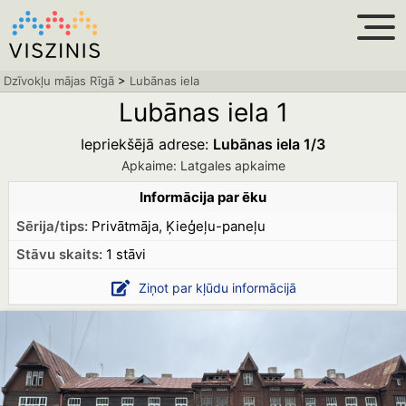
Dzīvokļu mājas Rīgā
>
Lubānas iela
Lubānas iela 1
Iepriekšējā adrese:
Lubānas iela 1/3
Apkaime: Latgales apkaime
Informācija par ēku
Sērija/tips:
Privātmāja, Ķieģeļu-paneļu
Stāvu skaits:
1 stāvi
Ziņot par kļūdu informācijā