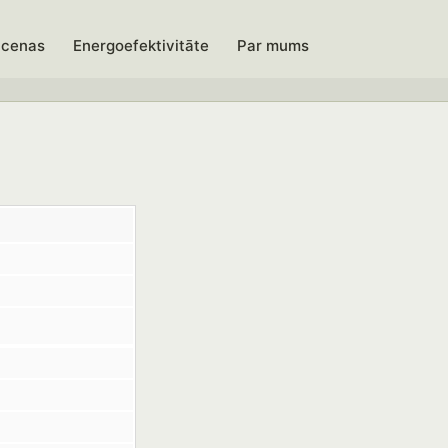
 cenas
Energoefektivitāte
Par mums