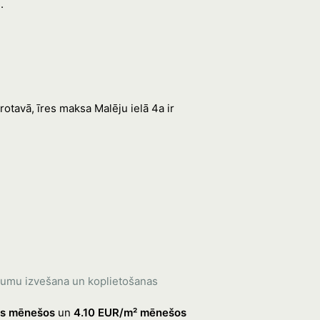
.
rotavā, īres maksa Malēju ielā 4a ir
itumu izvešana un koplietošanas
jos mēnešos
un
4.10 EUR/m² mēnešos