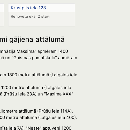
Krustpils iela 123
Renovēta ēka, 2 stāvi
umi gājiena attālumā
s ģimnāzija Maksima" apmēram 1400
ālumā un "Gaismas pamatskola" apmēram
am 1800 metru attālumā (Latgales iela
1200 metru attālumā (Latgales iela
umā (Prūšu iela 23A) un "Maxima XXX"
lometra attālumā (Prūšu iela 114A),
00 metru attālumā (Latgales iela 400).
īta iela 7A), "Neste" aptuveni 1200