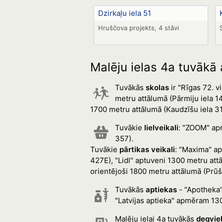
Dzirkaļu iela 51
Hruščova projekts, 4 stāvi
Malēju ielas 4a tuvākā 
Tuvākās
skolas
ir "Rīgas 72. v
metru attālumā (Pārmiju iela 
1700 metru attālumā (Kaudzīšu iela 31
Tuvākie
lielveikali
: "ZOOM" ap
357).
Tuvākie
pārtikas veikali
: "Maxima" ap
427E), "Lidl" aptuveni 1300 metru att
orientējoši 1800 metru attālumā (Prūšu
Tuvākās
aptiekas
- "Apotheka"
"Latvijas aptieka" apmēram 130
Malēju ielai 4a tuvākās
degviel