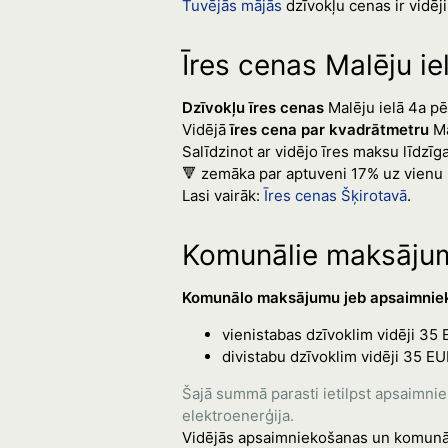
Tuvējās mājās
dzīvokļu cenas ir vidēji
Īres cenas Malēju ie
Dzīvokļu īres cenas
Malēju ielā 4a pēd
Vidējā
īres cena par kvadrātmetru
Ma
Salīdzinot ar vidējo īres maksu līdzīg
🔻 zemāka par aptuveni 17% uz vienu 
Lasi vairāk:
Īres cenas Šķirotavā
.
Komunālie maksājumi
Komunālo maksājumu jeb apsaimniek
vienistabas dzīvoklim vidēji 
divistabu dzīvoklim vidēji 35
Šajā summā parasti ietilpst apsaimni
elektroenerģija.
Vidējās apsaimniekošanas un komunā