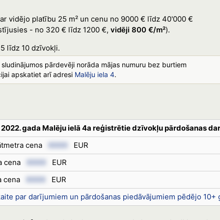
 ar vidējo platību 25 m² un cenu no 9000 € līdz 40'000 €
stījusies - no 320 € līdz 1200 €,
vidēji 800 €/m²
).
5 līdz 10 dzīvokļi.
s sludinājumos pārdevēji norāda mājas numuru bez burtiem
jai apskatiet arī adresi
Malēju iela 4
.
 2022. gada Malēju ielā 4a reģistrētie dzīvokļu pārdošanas dar
rātmetra cena
XXXX
EUR
ra cena
XXXX
EUR
ra cena
XXXX
EUR
kaite par darījumiem un pārdošanas piedāvājumiem pēdējo 10+ 