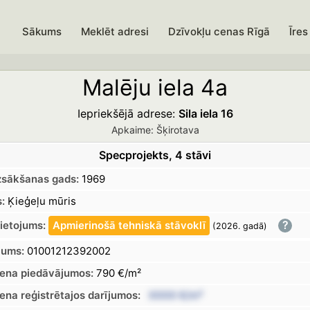
Sākums
Meklēt adresi
Dzīvokļu cenas Rīgā
Īres
Malēju iela 4a
Iepriekšējā adrese:
Sila iela 16
Apkaime: Šķirotava
Specprojekts, 4 stāvi
zsākšanas gads:
1969
:
Ķieģeļu mūris
?
lietojums:
Apmierinošā
tehniskā
stāvoklī
(2026.
gadā
)
jums:
01001212392002
cena piedāvājumos:
790 €/m²
cena
reģistrētajos
darījumos:
XXXX €/m²