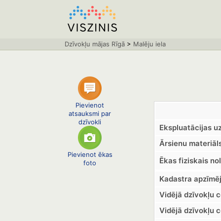
Dzīvokļu mājas Rīgā
>
Malēju iela
Pievienot
atsauksmi par
dzīvokli
Ekspluatācijas u
Ārsienu materiāls
Pievienot ēkas
Ēkas fiziskais no
foto
Kadastra apzīmē
Vidējā dzīvokļu 
Vidējā dzīvokļu 