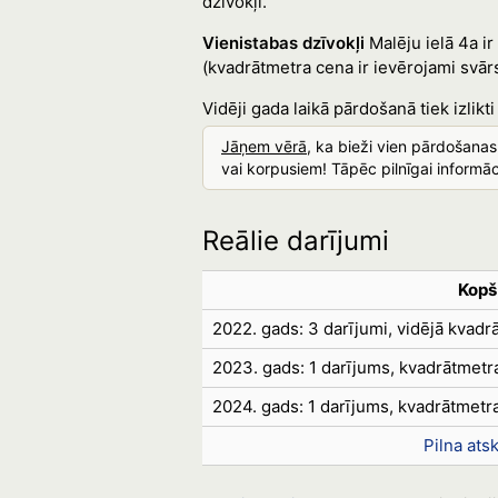
dzīvokļi.
Vienistabas dzīvokļi
Malēju ielā 4a ir
(kvadrātmetra cena ir ievērojami svār
Vidēji gada laikā pārdošanā tiek izlikti 
Jāņem vērā
, ka bieži vien pārdošana
vai korpusiem! Tāpēc pilnīgai informāci
Reālie darījumi
Kopš
2022. gads: 3 darījumi, vidējā kvad
2023. gads: 1 darījums, kvadrātmet
2024. gads: 1 darījums, kvadrātmet
Pilna ats