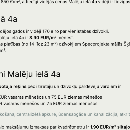
 850 €/m², attiecīgi vidējās cenas Malēju ielā 4a vidēji ir līdzigas
lā 4a
ējos gados ir vidēji 170 eiro par vienistabas dzīvokli.
lēju ielā 4a ir
8.90 EUR/m²
mēnesī.
as platības (no 14 līdz 23 m²) dzīvokļiem Specprojekta mājās Šķi
m².
 Malēju ielā 4a
otāja rēķins
pēc izīrētāju un dzīvokļu pārdevēju vārdiem ir
35 EUR vasaras mēnešos un 75 EUR ziemas mēnešos
 EUR vasaras mēnešos un 75 EUR ziemas mēnešos
ekošana, centralizētā apkure, ūdensapgāde un kanalizācija, atkr
lo maksājumu izmaksas par kvadrātmetru ir
1.90 EUR/m² silta