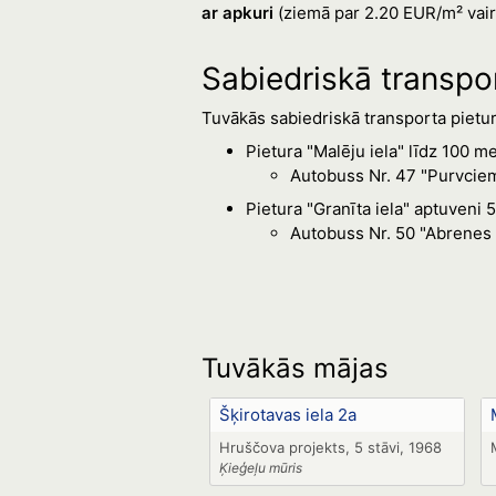
ar apkuri
(ziemā par 2.20 EUR/m² vair
Sabiedriskā transpo
Tuvākās sabiedriskā transporta pietura
Pietura "Malēju iela" līdz 100 m
Autobuss Nr. 47 "Purvciems
Pietura "Granīta iela" aptuveni
Autobuss Nr. 50 "Abrenes i
Tuvākās mājas
Šķirotavas iela 2a
Hruščova projekts, 5 stāvi, 1968
Ķieģeļu mūris