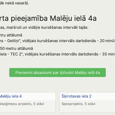
āk nekā vasarā).
rta pieejamība Malēju ielā 4a
s, maršruti un vidējie kursēšanas intervāli tajās:
etru attālumā
 - Getliņi", vidējais kursēšanas intervāls darbdienās - 20 minū
 550 metru attālumā
ela - TEC 2", vidējais kursēšanas intervāls darbdienās - 35 min
Pievienot atsauksmi par dzīvokli Malēju ielā 4a
Malēju iela 4
Šķirotavas iela 2
Mazģimeņu projekts, 5 stāvi
Specprojekts, 5 stāvi