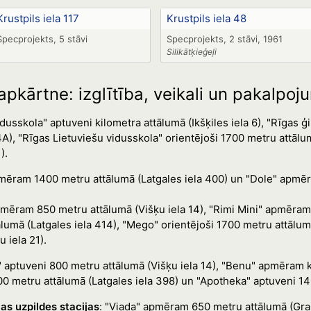
Krustpils iela 117
Krustpils iela 48
Specprojekts, 5 stāvi
Specprojekts, 2 stāvi, 1961
Silikātķieģeļi
apkārtne: izglītība, veikali un pakalpoj
idusskola" aptuveni kilometra attālumā (Ikšķiles iela 6), "Rīga
14A), "Rīgas Lietuviešu vidusskola" orientējoši 1700 metru att
).
mēram 1400 metru attālumā (Latgales iela 400) un "Dole" apmēr
mēram 850 metru attālumā (Višķu iela 14), "Rimi Mini" apmēram 
ālumā (Latgales iela 414), "Mego" orientējoši 1700 metru attāl
 iela 21).
 aptuveni 800 metru attālumā (Višķu iela 14), "Benu" apmēram ki
0 metru attālumā (Latgales iela 398) un "Apotheka" aptuveni 14
as uzpildes stacijas
: "Viada" apmēram 650 metru attālumā (Gran