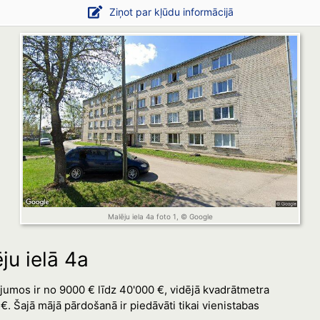
Ziņot par kļūdu informācijā
Malēju iela 4a foto 1, © Google
ju ielā 4a
jumos ir no 9000 € līdz 40'000 €, vidējā kvadrātmetra
. Šajā mājā pārdošanā ir piedāvāti tikai vienistabas