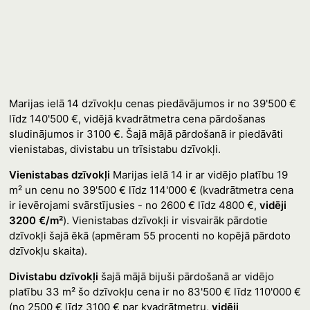
Marijas ielā 14 dzīvokļu cenas piedāvājumos ir no 39'500 €
līdz 140'500 €, vidējā kvadrātmetra cena pārdošanas
sludinājumos ir 3100 €. Šajā mājā pārdošanā ir piedāvāti
vienistabas, divistabu un trīsistabu dzīvokļi.
Vienistabas dzīvokļi
Marijas ielā 14 ir ar vidējo platību 19
m² un cenu no 39'500 € līdz 114'000 € (kvadrātmetra cena
ir ievērojami svārstījusies - no 2600 € līdz 4800 €,
vidēji
3200 €/m²
). Vienistabas dzīvokļi ir visvairāk pārdotie
dzīvokļi šajā ēkā (apmēram 55 procenti no kopējā pārdoto
dzīvokļu skaita).
Divistabu dzīvokļi
šajā mājā bijuši pārdošanā ar vidējo
platību 33 m² šo dzīvokļu cena ir no 83'500 € līdz 110'000 €
(no 2500 € līdz 3100 € par kvadrātmetru,
vidēji