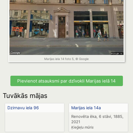
Marijas iela 14 foto 5, © Google
Pievienot atsauksmi par dzīvokli Marijas ielā 14
Tuvākās mājas
Dzirnavu iela 96
Marijas iela 14a
Renovēta ēka, 6 stāvi, 1885,
2021
Ķieģeļu mūris