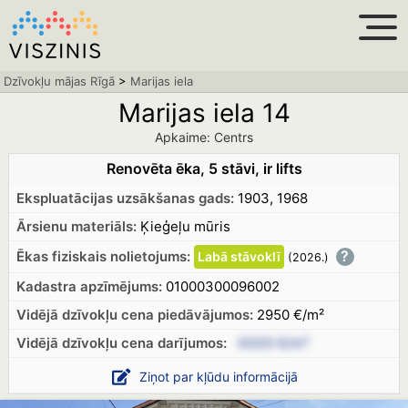
Dzīvokļu mājas Rīgā
>
Marijas iela
Marijas iela 14
Apkaime: Centrs
Renovēta ēka, 5 stāvi, ir lifts
Ekspluatācijas uzsākšanas gads:
1903, 1968
Ārsienu materiāls:
Ķieģeļu mūris
?
Ēkas fiziskais nolietojums:
Labā
stāvoklī
(2026.
)
Kadastra apzīmējums:
01000300096002
Vidējā dzīvokļu cena piedāvājumos:
2950 €/m²
Vidējā dzīvokļu cena
darījumos:
XXXX €/m²
Ziņot par kļūdu informācijā