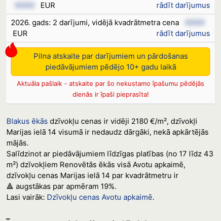
XXXX
EUR
rādīt darījumus
2026. gads: 2 darījumi, vidējā kvadrātmetra cena
XXXX
EUR
rādīt darījumus
Pilna atskaite par darījumiem un pārdošanas
piedāvājumiem pēdējo 10+ gadu laikā
Aktuāla pašlaik - atskaite par šo nekustamo īpašumu pēdējās
dienās ir īpaši pieprasīta!
Blakus ēkās
dzīvokļu cenas ir vidēji 2180 €/m², dzīvokļi
Marijas ielā 14 visumā ir nedaudz dārgāki, nekā apkārtējās
mājās.
Salīdzinot ar piedāvājumiem līdzīgas platības (no 17 līdz 43
m²) dzīvokļiem Renovētās ēkās visā Avotu apkaimē,
dzīvokļu cenas Marijas ielā 14 par kvadrātmetru ir
🔺 augstākas par apmēram 19%.
Lasi vairāk:
Dzīvokļu cenas Avotu apkaimē
.