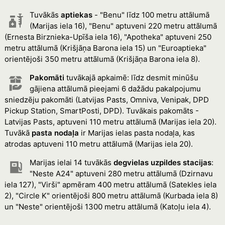
Tuvākās
aptiekas
- "Benu" līdz 100 metru attālumā
(Marijas iela 16), "Benu" aptuveni 220 metru attālumā
(Ernesta Birznieka-Upīša iela 16), "Apotheka" aptuveni 250
metru attālumā (Krišjāņa Barona iela 15) un "Euroaptieka"
orientējoši 350 metru attālumā (Krišjāņa Barona iela 8).
Pakomāti
tuvākajā apkaimē: līdz desmit minūšu
gājiena attālumā pieejami 6 dažādu pakalpojumu
sniedzēju pakomāti (Latvijas Pasts, Omniva, Venipak, DPD
Pickup Station, SmartPosti, DPD). Tuvākais pakomāts -
Latvijas Pasts, aptuveni 110 metru attālumā (Marijas iela 20).
Tuvākā
pasta nodaļa
ir Marijas ielas pasta nodaļa, kas
atrodas aptuveni 110 metru attālumā (Marijas iela 20).
Marijas ielai 14 tuvākās
degvielas uzpildes stacijas
:
"Neste A24" aptuveni 280 metru attālumā (Dzirnavu
iela 127), "Virši" apmēram 400 metru attālumā (Satekles iela
2), "Circle K" orientējoši 800 metru attālumā (Kurbada iela 8)
un "Neste" orientējoši 1300 metru attālumā (Katoļu iela 4).