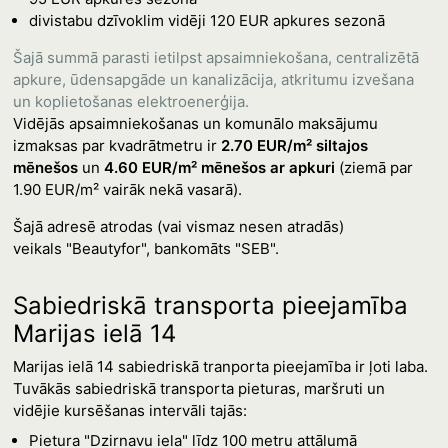
divistabu dzīvoklim vidēji 120 EUR apkures sezonā
Šajā summā parasti ietilpst apsaimniekošana, centralizētā
apkure, ūdensapgāde un kanalizācija, atkritumu izvešana
un koplietošanas elektroenerģija.
Vidējās apsaimniekošanas un komunālo maksājumu
izmaksas par kvadrātmetru ir
2.70 EUR/m² siltajos
mēnešos
un
4.60 EUR/m² mēnešos ar apkuri
(ziemā par
1.90 EUR/m² vairāk nekā vasarā).
Šajā adresē atrodas (vai vismaz nesen atradās)
veikals "Beautyfor", bankomāts "SEB".
Sabiedriskā transporta pieejamība
Marijas ielā 14
Marijas ielā 14 sabiedriskā tranporta pieejamība ir ļoti laba.
Tuvākās sabiedriskā transporta pieturas, maršruti un
vidējie kursēšanas intervāli tajās:
Pietura "Dzirnavu iela" līdz 100 metru attālumā