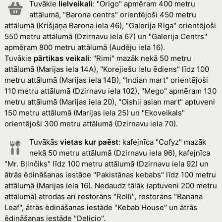
Tuvākie
lielveikali
: "Origo" apmēram 400 metru
attālumā, "Barona centrs" orientējoši 450 metru
attālumā (Krišjāņa Barona iela 46), "Galerija Rīga" orientējoši
550 metru attālumā (Dzirnavu iela 67) un "Galerija Centrs"
apmēram 800 metru attālumā (Audēju iela 16).
Tuvākie
pārtikas veikali
: "Rimi" mazāk nekā 50 metru
attālumā (Marijas iela 14A), "Korejiešu ielu ēdiens" līdz 100
metru attālumā (Marijas iela 14B), "Indian mart" orientējoši
110 metru attālumā (Dzirnavu iela 102), "Mego" apmēram 130
metru attālumā (Marijas iela 20), "Oishii asian mart" aptuveni
150 metru attālumā (Marijas iela 25) un "Ekoveikals"
orientējoši 300 metru attālumā (Dzirnavu iela 70).
Tuvākās
vietas kur paēst
: kafejnīca "Cofyz" mazāk
nekā 50 metru attālumā (Dzirnavu iela 96), kafejnīca
"Mr. Bļinčiks" līdz 100 metru attālumā (Dzirnavu iela 92) un
ātrās ēdināšanas iestāde "Pakistānas kebabs" līdz 100 metru
attālumā (Marijas iela 16). Nedaudz tālāk (aptuveni 200 metru
attālumā) atrodas arī restorāns "Rolli", restorāns "Banana
Leaf", ātrās ēdināšanas iestāde "Kebab House" un ātrās
ēdināšanas iestāde "Delicio".