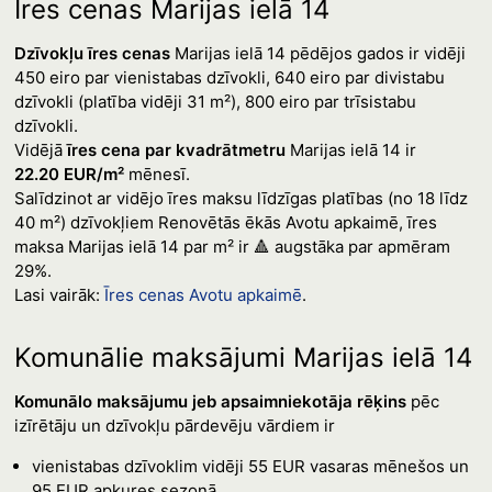
Īres cenas Marijas ielā 14
Dzīvokļu īres cenas
Marijas ielā 14 pēdējos gados ir vidēji
450 eiro par vienistabas dzīvokli, 640 eiro par divistabu
dzīvokli (platība vidēji 31 m²), 800 eiro par trīsistabu
dzīvokli.
Vidējā
īres cena par kvadrātmetru
Marijas ielā 14 ir
22.20 EUR/m²
mēnesī.
Salīdzinot ar vidējo īres maksu līdzīgas platības (no 18 līdz
40 m²) dzīvokļiem Renovētās ēkās Avotu apkaimē, īres
maksa Marijas ielā 14 par m² ir 🔺 augstāka par apmēram
29%.
Lasi vairāk:
Īres cenas Avotu apkaimē
.
Komunālie maksājumi Marijas ielā 14
Komunālo maksājumu jeb apsaimniekotāja rēķins
pēc
izīrētāju un dzīvokļu pārdevēju vārdiem ir
vienistabas dzīvoklim vidēji 55 EUR vasaras mēnešos un
95 EUR apkures sezonā