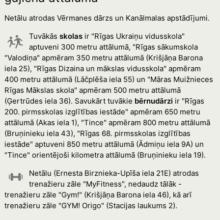
Netālu atrodas Vērmanes dārzs un Kanālmalas apstādījumi.
Tuvākās
skolas
ir "Rīgas Ukraiņu vidusskola"
aptuveni 300 metru attālumā, "Rīgas sākumskola
"Valodiņa" apmēram 350 metru attālumā (Krišjāņa Barona
iela 25), "Rīgas Dizaina un mākslas vidusskola" apmēram
400 metru attālumā (Lāčplēša iela 55) un "Māras Muižnieces
Rīgas Mākslas skola" apmēram 500 metru attālumā
(Ģertrūdes iela 36). Savukārt tuvākie
bērnudārzi
ir "Rīgas
200. pirmsskolas izglītības iestāde" apmēram 650 metru
attālumā (Akas iela 1), "Tince" apmēram 800 metru attālumā
(Bruņinieku iela 43), "Rīgas 68. pirmsskolas izglītības
iestāde" aptuveni 850 metru attālumā (Ādmiņu iela 9A) un
"Tince" orientējoši kilometra attālumā (Bruņinieku iela 19).
Netālu (Ernesta Birznieka-Upīša iela 21E) atrodas
trenažieru zāle "MyFitness", nedaudz tālāk -
trenažieru zāle "Gym!" (Krišjāņa Barona iela 46), kā arī
trenažieru zāle "GYM! Origo" (Stacijas laukums 2).