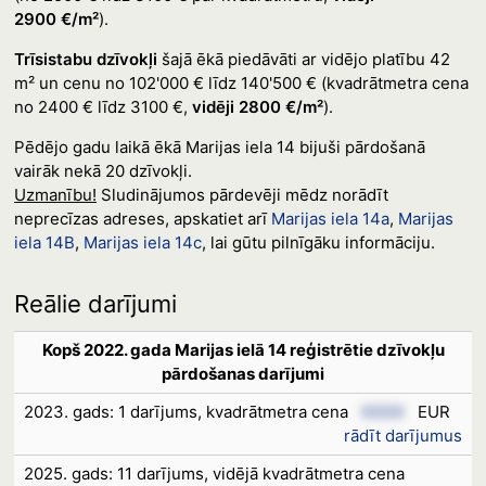
2900 €/m²
).
Trīsistabu dzīvokļi
šajā ēkā piedāvāti ar vidējo platību 42
m² un cenu no 102'000 € līdz 140'500 € (kvadrātmetra cena
no 2400 € līdz 3100 €,
vidēji 2800 €/m²
).
Pēdējo gadu laikā ēkā Marijas iela 14 bijuši pārdošanā
vairāk nekā 20 dzīvokļi.
Uzmanību!
Sludinājumos pārdevēji mēdz norādīt
neprecīzas adreses, apskatiet arī
Marijas iela 14a
,
Marijas
iela 14B
,
Marijas iela 14c
, lai gūtu pilnīgāku informāciju.
Reālie darījumi
Kopš 2022. gada Marijas ielā 14 reģistrētie dzīvokļu
pārdošanas darījumi
2023. gads: 1 darījums, kvadrātmetra cena
XXXX
EUR
rādīt darījumus
2025. gads: 11 darījums, vidējā kvadrātmetra cena