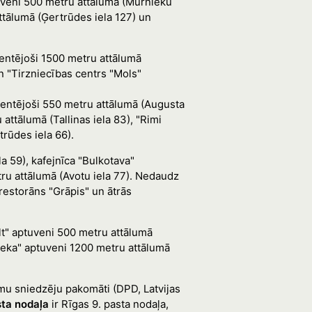
veni 500 metru attālumā (Mūrnieku
ttālumā (Ģertrūdes iela 127) un
ientējoši 1500 metru attālumā
un "Tirzniecības centrs "Mols"
ientējoši 550 metru attālumā (Augusta
ttālumā (Tallinas iela 83), "Rimi
trūdes iela 66).
a 59), kafejnīca "Bulkotava"
tru attālumā (Avotu iela 77). Nedaudz
restorāns "Grāpis" un ātrās
lt" aptuveni 500 metru attālumā
tieka" aptuveni 1200 metru attālumā
mu sniedzēju pakomāti (DPD, Latvijas
ta nodaļa
ir Rīgas 9. pasta nodaļa,