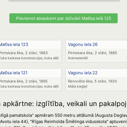
Pievienot atsauksmi par dzīvokli Matīsa ielā 125
Matīsa iela 123
Vagonu iela 26
Pirmskara ēka, 2 stāvi, 1883
Pirmskara ēka, 2 stāvi, 1885
Koka karkasa konstrukcijas, koka dēļi
Kokmateriāli
Matīsa iela 121
Vagonu iela 22
Pirmskara ēka, 2 stāvi, 1895
Renovēta ēka, 5 stāvi, 1920
Koka karkasa konstrukcijas, koka dēļi
Māla ķieģeļi
 apkārtne: izglītība, veikali un pakalpo
ristīgā pamatskola" apmēram 550 metru attālumā (Augusta Deglava
votu iela 44), "Rīgas Reinholda Šmēlinga vidusskola" aptuveni