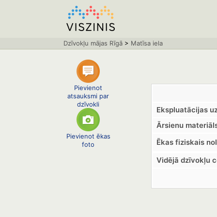
Dzīvokļu mājas Rīgā
>
Matīsa iela
Pievienot
atsauksmi par
dzīvokli
Ekspluatācijas u
Ārsienu materiāls
Pievienot ēkas
Ēkas fiziskais no
foto
Vidējā dzīvokļu 