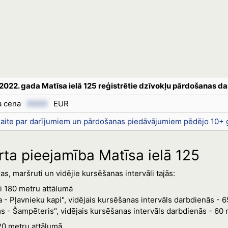
2022. gada Matīsa ielā 125 reģistrētie dzīvokļu pārdošanas da
ra cena
XXXX
EUR
kaite par darījumiem un pārdošanas piedāvājumiem pēdējo 10+ 
rta pieejamība Matīsa ielā 125
s, maršruti un vidējie kursēšanas intervāli tajās:
ni 180 metru attālumā
 - Pļavnieku kapi", vidējais kursēšanas intervāls darbdienās - 
 - Šampēteris", vidējais kursēšanas intervāls darbdienās - 60 
220 metru attālumā