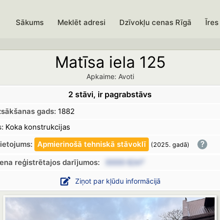
Sākums
Meklēt adresi
Dzīvokļu cenas Rīgā
Īres
Matīsa iela 125
Apkaime: Avoti
2 stāvi, ir pagrabstāvs
zsākšanas gads:
1882
:
Koka konstrukcijas
?
lietojums:
Apmierinošā
tehniskā
stāvoklī
(2025.
gadā
)
cena
reģistrētajos
darījumos:
XXXX €/m²
Ziņot par kļūdu informācijā