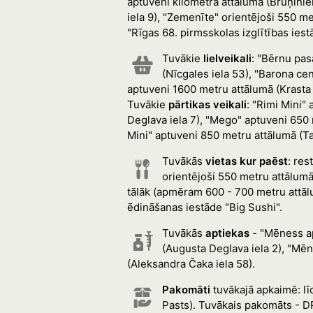
aptuveni kilometra attālumā (Bruņinie
iela 9), "Zemenīte" orientējoši 550 me
"Rīgas 68. pirmsskolas izglītības ie
Tuvākie
lielveikali
: "Bērnu pas
(Nīcgales iela 53), "Barona ce
aptuveni 1600 metru attālumā (Krasta 
Tuvākie
pārtikas veikali
: "Rimi Mini"
Deglava iela 7), "Mego" aptuveni 650 
Mini" aptuveni 850 metru attālumā (Tal
Tuvākās
vietas kur paēst
: res
orientējoši 550 metru attālumā
tālāk (apmēram 600 - 700 metru attālum
ēdināšanas iestāde "Big Sushi".
Tuvākās
aptiekas
- "Mēness ap
(Augusta Deglava iela 2), "Mēn
(Aleksandra Čaka iela 58).
Pakomāti
tuvākajā apkaimē: lī
Pasts). Tuvākais pakomāts - D