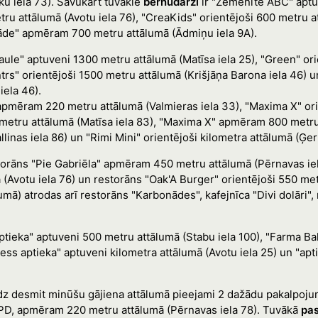
ku iela 73). Savukārt tuvākie
bērnudārzi
ir "Zemenīte ABC" aptu
tru attālumā (Avotu iela 76), "CreaKids" orientējoši 600 metru a
stāde" apmēram 700 metru attālumā (Ādmiņu iela 9A).
aule" aptuveni 1300 metru attālumā (Matīsa iela 25), "Green" or
ntrs" orientējoši 1500 metru attālumā (Krišjāņa Barona iela 46) 
iela 46).
 apmēram 220 metru attālumā (Valmieras iela 33), "Maxima X" or
metru attālumā (Matīsa iela 83), "Maxima X" apmēram 800 metru a
linas iela 86) un "Rimi Mini" orientējoši kilometra attālumā (Ģer
torāns "Pie Gabriēla" apmēram 450 metru attālumā (Pērnavas iel
 (Avotu iela 76) un restorāns "Oak'A Burger" orientējoši 550 me
ā) atrodas arī restorāns "Karbonādes", kafejnīca "Divi dolāri", 
tieka" aptuveni 500 metru attālumā (Stabu iela 100), "Farma Ba
ess aptieka" aptuveni kilometra attālumā (Avotu iela 25) un "ap
dz desmit minūšu gājiena attālumā pieejami 2 dažādu pakalpoju
PD, apmēram 220 metru attālumā (Pērnavas iela 78). Tuvākā
pas