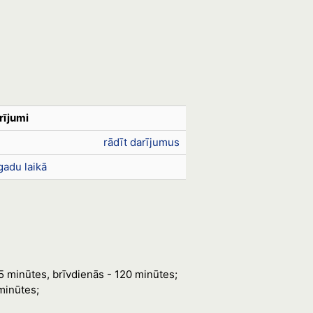
rījumi
rādīt darījumus
gadu laikā
65 minūtes, brīvdienās - 120 minūtes;
minūtes;