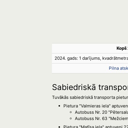
Kopš 
2024. gads: 1 darījums, kvadrātmet
Pilna ats
Sabiedriskā transpo
Tuvākās sabiedriskā transporta pietura
Pietura "Valmieras iela" aptuve
Autobuss Nr. 20 "Pētersala
Autobuss Nr. 63 "Mežciems
Pietura "Matīsa iela" aptuveni 