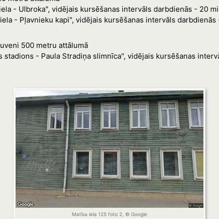
ela - Ulbroka", vidējais kursēšanas intervāls darbdienās - 20 m
ela - Pļavnieku kapi", vidējais kursēšanas intervāls darbdienās 
tuveni 500 metru attālumā
 stadions - Paula Stradiņa slimnīca", vidējais kursēšanas interv
Matīsa iela 125 foto 2, © Google