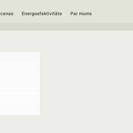
 cenas
Energoefektivitāte
Par mums