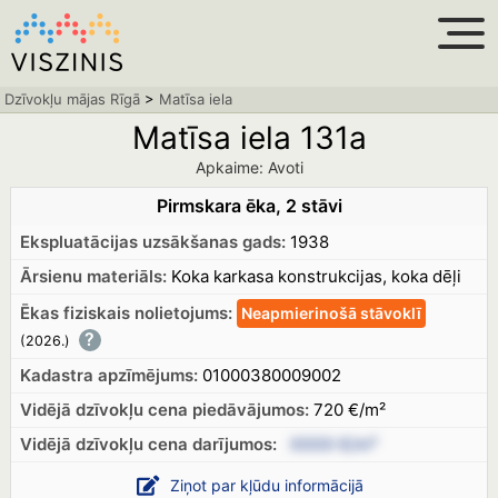
Dzīvokļu mājas Rīgā
>
Matīsa iela
Matīsa iela 131a
Apkaime: Avoti
Pirmskara ēka, 2 stāvi
Ekspluatācijas uzsākšanas gads:
1938
Ārsienu materiāls:
Koka karkasa konstrukcijas, koka dēļi
Ēkas fiziskais nolietojums:
Neapmierinošā
stāvoklī
?
(2026.
)
Kadastra apzīmējums:
01000380009002
Vidējā dzīvokļu cena piedāvājumos:
720 €/m²
Vidējā dzīvokļu cena
darījumos:
XXXX €/m²
Ziņot par kļūdu informācijā