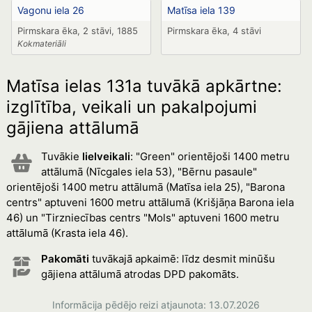
Vagonu iela 26
Matīsa iela 139
Pirmskara ēka, 2 stāvi, 1885
Pirmskara ēka, 4 stāvi
Kokmateriāli
Matīsa ielas 131a tuvākā apkārtne:
izglītība, veikali un pakalpojumi
gājiena attālumā
Tuvākie
lielveikali
: "Green" orientējoši 1400 metru
attālumā (Nīcgales iela 53), "Bērnu pasaule"
orientējoši 1400 metru attālumā (Matīsa iela 25), "Barona
centrs" aptuveni 1600 metru attālumā (Krišjāņa Barona iela
46) un "Tirzniecības centrs "Mols" aptuveni 1600 metru
attālumā (Krasta iela 46).
Pakomāti
tuvākajā apkaimē: līdz desmit minūšu
gājiena attālumā atrodas DPD pakomāts.
Informācija pēdējo reizi atjaunota: 13.07.2026