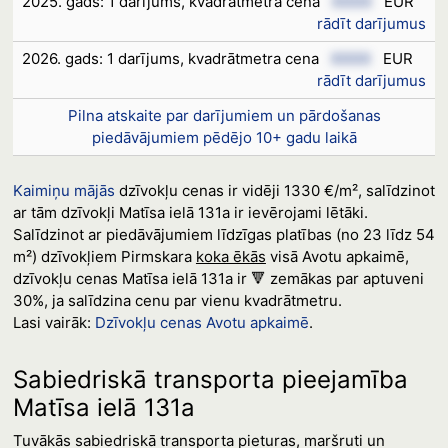
2025. gads: 1 darījums, kvadrātmetra cena
XXXX
EUR
rādīt darījumus
2026. gads: 1 darījums, kvadrātmetra cena
XXXX
EUR
rādīt darījumus
Pilna atskaite par darījumiem un pārdošanas
piedāvājumiem pēdējo 10+ gadu laikā
Kaimiņu mājās
dzīvokļu cenas ir vidēji 1330 €/m², salīdzinot
ar tām dzīvokļi Matīsa ielā 131a ir ievērojami lētāki.
Salīdzinot ar piedāvājumiem līdzīgas platības (no 23 līdz 54
m²) dzīvokļiem Pirmskara
koka ēkās
visā Avotu apkaimē,
dzīvokļu cenas Matīsa ielā 131a ir 🔻 zemākas par aptuveni
30%, ja salīdzina cenu par vienu kvadrātmetru.
Lasi vairāk:
Dzīvokļu cenas Avotu apkaimē
.
Sabiedriskā transporta pieejamība
Matīsa ielā 131a
Tuvākās sabiedriskā transporta pieturas, maršruti un