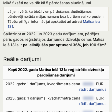
laikā fiksēti ne vairāk kā 5 pārdošanas sludinājumi.
Jāņem vērā
, ka bieži vien pārdošanas sludinājumos
pārdevēji norāda mājas numuru bez burtiem vai korpusiem!
Tāpēc pilnīgai informācijai apskatiet arī adresi
Matīsa iela
131
.
Salīdzinot ar 2022. un 2023.gadu darījumiem, pēdējos
pāris gados reģistētajos darījumos dzīvokļu cenas Matīsa
ielā 131a ir
palielinājušās par aptuveni 36%, jeb 190 €/m²
.
Reālie darījumi
Kopš 2022. gada Matīsa ielā 131a reģistrētie dzīvokļu
pārdošanas darījumi
2022. gads: 1 darījums, kvadrātmetra cena
XXXX
EUR
rādīt darījumus
2023. gads: 1 darījums, kvadrātmetra cena
XXXX
EUR
rādīt darījumus