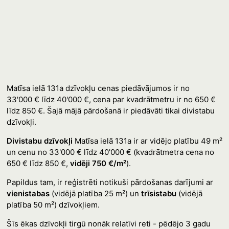
Matīsa ielā 131a dzīvokļu cenas piedāvājumos ir no
33'000 € līdz 40'000 €, cena par kvadrātmetru ir no 650 €
līdz 850 €. Šajā mājā pārdošanā ir piedāvāti tikai divistabu
dzīvokļi.
Divistabu dzīvokļi
Matīsa ielā 131a ir ar vidējo platību 49 m²
un cenu no 33'000 € līdz 40'000 € (kvadrātmetra cena no
650 € līdz 850 €,
vidēji 750 €/m²
).
Papildus tam, ir reģistrēti notikuši pārdošanas darījumi ar
vienistabas
(vidējā platība 25 m²) un
trīsistabu
(vidējā
platība 50 m²) dzīvokļiem.
Šīs ēkas dzīvokļi tirgū nonāk relatīvi reti - pēdējo 3 gadu