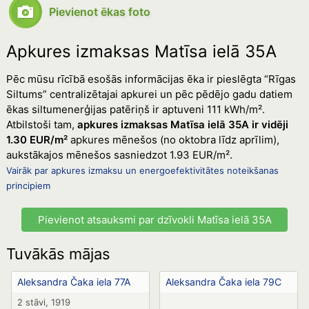
Pievienot ēkas foto
Apkures izmaksas Matīsa ielā 35A
Pēc mūsu rīcībā esošās informācijas ēka ir pieslēgta “Rīgas
Siltums” centralizētajai apkurei un pēc pēdējo gadu datiem
ēkas siltumenerģijas patēriņš ir aptuveni 111 kWh/m².
Atbilstoši tam,
apkures izmaksas Matīsa ielā 35A ir vidēji
1.30 EUR/m²
apkures mēnešos (no oktobra līdz aprīlim),
aukstākajos mēnešos sasniedzot 1.93 EUR/m².
Vairāk par apkures izmaksu un energoefektivitātes noteikšanas
principiem
Pievienot atsauksmi par dzīvokli Matīsa ielā 35A
Tuvākās mājas
Aleksandra Čaka iela 77A
Aleksandra Čaka iela 79C
2 stāvi, 1919