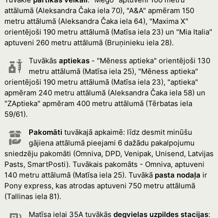
attālumā (Aleksandra Čaka iela 70), "A&A" apmēram 150
metru attālumā (Aleksandra Čaka iela 64), "Maxima X"
orientējoši 190 metru attālumā (Matīsa iela 23) un "Mia Italia"
aptuveni 260 metru attālumā (Bruņinieku iela 28).
Tuvākās
aptiekas
- "Mēness aptieka" orientējoši 130
metru attālumā (Matīsa iela 25), "Mēness aptieka"
orientējoši 190 metru attālumā (Matīsa iela 23), "aptieka"
apmēram 240 metru attālumā (Aleksandra Čaka iela 58) un
"ZAptieka" apmēram 400 metru attālumā (Tērbatas iela
59/61).
Pakomāti
tuvākajā apkaimē: līdz desmit minūšu
gājiena attālumā pieejami 6 dažādu pakalpojumu
sniedzēju pakomāti (Omniva, DPD, Venipak, Unisend, Latvijas
Pasts, SmartPosti). Tuvākais pakomāts - Omniva, aptuveni
140 metru attālumā (Matīsa iela 25). Tuvākā
pasta nodaļa
ir
Pony express, kas atrodas aptuveni 750 metru attālumā
(Tallinas iela 81).
Matīsa ielai 35A tuvākās
degvielas uzpildes stacijas
: