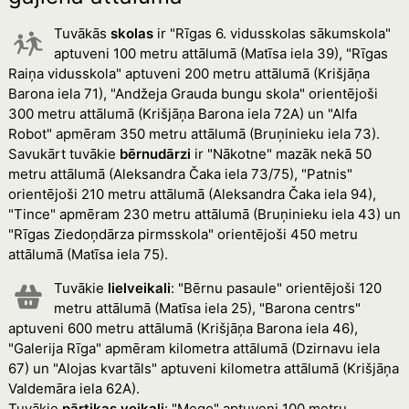
Tuvākās
skolas
ir "Rīgas 6. vidusskolas sākumskola"
aptuveni 100 metru attālumā (Matīsa iela 39), "Rīgas
Raiņa vidusskola" aptuveni 200 metru attālumā (Krišjāņa
Barona iela 71), "Andžeja Grauda bungu skola" orientējoši
300 metru attālumā (Krišjāņa Barona iela 72A) un "Alfa
Robot" apmēram 350 metru attālumā (Bruņinieku iela 73).
Savukārt tuvākie
bērnudārzi
ir "Nākotne" mazāk nekā 50
metru attālumā (Aleksandra Čaka iela 73/75), "Patnis"
orientējoši 210 metru attālumā (Aleksandra Čaka iela 94),
"Tince" apmēram 230 metru attālumā (Bruņinieku iela 43) un
"Rīgas Ziedoņdārza pirmsskola" orientējoši 450 metru
attālumā (Matīsa iela 75).
Tuvākie
lielveikali
: "Bērnu pasaule" orientējoši 120
metru attālumā (Matīsa iela 25), "Barona centrs"
aptuveni 600 metru attālumā (Krišjāņa Barona iela 46),
"Galerija Rīga" apmēram kilometra attālumā (Dzirnavu iela
67) un "Alojas kvartāls" aptuveni kilometra attālumā (Krišjāņa
Valdemāra iela 62A).
Tuvākie
pārtikas veikali
: "Mego" aptuveni 100 metru