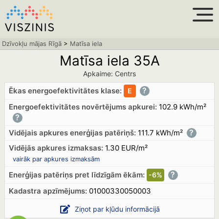
Dzīvokļu mājas Rīgā
>
Matīsa iela
Matīsa iela 35A
Apkaime: Centrs
?
Ēkas energoefektivitātes klase:
E
Energoefektivitātes novērtējums apkurei:
102.9 kWh/m²
?
?
Vidējais apkures enerģijas patēriņš:
111.7 kWh/m²
Vidējās apkures izmaksas:
1.30 EUR/m²
vairāk par apkures izmaksām
?
Enerģijas patēriņs pret līdzīgām ēkām:
-6%
Kadastra apzīmējums:
01000330050003
Ziņot par kļūdu informācijā