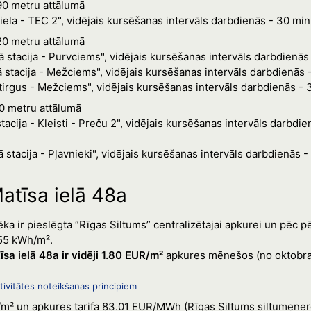
190 metru attālumā
ela - TEC 2", vidējais kursēšanas intervāls darbdienās - 30 min
220 metru attālumā
ā stacija - Purvciems", vidējais kursēšanas intervāls darbdienās
ā stacija - Mežciems", vidējais kursēšanas intervāls darbdienās 
tirgus - Mežciems", vidējais kursēšanas intervāls darbdienās - 
60 metru attālumā
tacija - Kleisti - Preču 2", vidējais kursēšanas intervāls darbdi
ā stacija - Pļavnieki", vidējais kursēšanas intervāls darbdienās 
atīsa ielā 48a
ka ir pieslēgta “Rīgas Siltums” centralizētajai apkurei un pēc 
155 kWh/m².
a ielā 48a ir vidēji 1.80 EUR/m²
apkures mēnešos (no oktobra 
ivitātes noteikšanas principiem
m² un apkures tarifa 83.01 EUR/MWh (Rīgas Siltums siltumenerģi