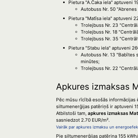
Pietura "A.Čaka iela" aptuveni 
Autobuss Nr. 50 "Abrenes i
Pietura "Matīsa iela" aptuveni 
Trolejbuss Nr. 23 "Centrāl
Trolejbuss Nr. 18 "Centrāl
Trolejbuss Nr. 35 "Centrāl
Pietura "Stabu iela" aptuveni 2
Autobuss Nr. 13 "Babītes s
minūtes;
Trolejbuss Nr. 22 "Centrāl
Apkures izmaksas M
Pēc mūsu rīcībā esošās informācijas ē
siltumenerģijas patēriņš ir aptuveni 
Atbilstoši tam,
apkures izmaksas Matīs
sasniedzot 2.70 EUR/m².
Vairāk par apkures izmaksu un energoefekt
Pie siltumenerģijas patēriņa 155 kWh/