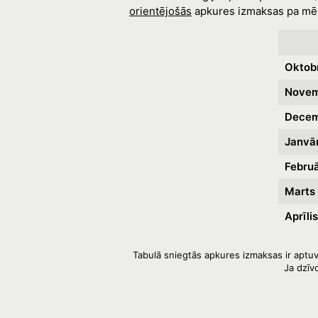
orientējošās
apkures izmaksas pa mēn
Oktob
Novem
Decem
Janvār
Februā
Marts
Aprīlis
Tabulā sniegtās apkures izmaksas ir aptuv
Ja dzīv