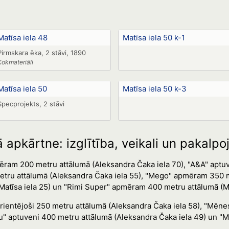
Matīsa iela 48
Matīsa iela 50 k-1
Pirmskara ēka, 2 stāvi, 1890
Kokmateriāli
Matīsa iela 50
Matīsa iela 50 k-3
Specprojekts, 2 stāvi
 apkārtne: izglītība, veikali un pakalp
ēram 200 metru attālumā (Aleksandra Čaka iela 70), "A&A" aptu
etru attālumā (Aleksandra Čaka iela 55), "Mego" apmēram 350 me
atīsa iela 25) un "Rimi Super" apmēram 400 metru attālumā (Mat
orientējoši 250 metru attālumā (Aleksandra Čaka iela 58), "Mēne
nu" aptuveni 400 metru attālumā (Aleksandra Čaka iela 49) un "