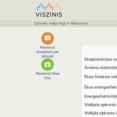
Dzīvokļu mājas Rīgā
>
Matīsa iela
Pievienot
atsauksmi par
dzīvokli
Ekspluatācijas u
Ārsienu materiāls
Pievienot ēkas
Ēkas fiziskais no
foto
Ēkas energoefekt
Energoefektivitā
Vidējais apkures 
Vidējās apkures 