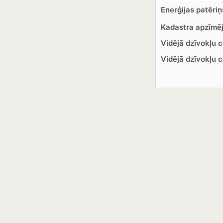
Enerģijas patēriņ
Kadastra apzīmē
Vidējā dzīvokļu 
Vidējā dzīvokļu 