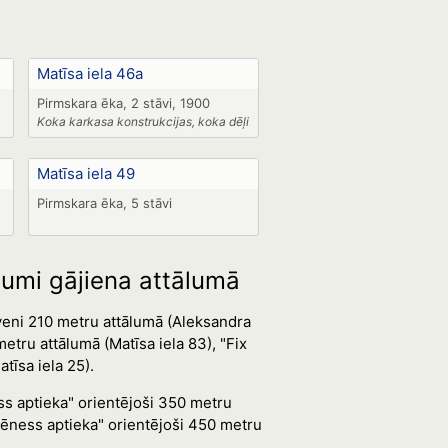
Matīsa iela 46a
Pirmskara ēka, 2 stāvi, 1900
Koka karkasa konstrukcijas, koka dēļi
Matīsa iela 49
Pirmskara ēka, 5 stāvi
ojumi gājiena attālumā
veni 210 metru attālumā (Aleksandra
tru attālumā (Matīsa iela 83), "Fix
īsa iela 25).
ss aptieka" orientējoši 350 metru
Mēness aptieka" orientējoši 450 metru