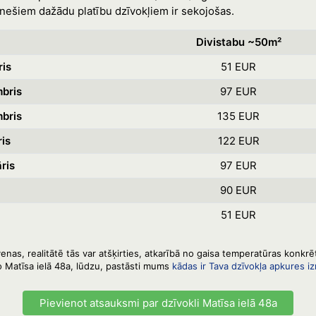
ešiem dažādu platību dzīvokļiem ir sekojošas.
Divistabu ~50m²
ris
51 EUR
bris
97 EUR
bris
135 EUR
is
122 EUR
ris
97 EUR
90 EUR
51 EUR
enas, realitātē tās var atšķirties, atkarībā no gaisa temperatūras konkr
o Matīsa ielā 48a, lūdzu, pastāsti mums
kādas ir Tava dzīvokļa apkures i
Pievienot atsauksmi par dzīvokli Matīsa ielā 48a