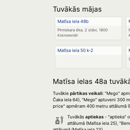
Tuvākās mājas
Matīsa iela 48b
Pirmskara ēka, 2 stāvi, 1800
Kokmateriāli
Matīsa iela 50 k-2
Matīsa ielas 48a tuvākā
Tuvākie
pārtikas veikali
: "Mego" apm
Čaka iela 64), "Mego" aptuveni 300 m
price" apmēram 400 metru attālumā (M
Tuvākās
aptiekas
- "aptieka" 
attālumā (Matīsa iela 25), "Be
attālumā (Matīsa iela 23).