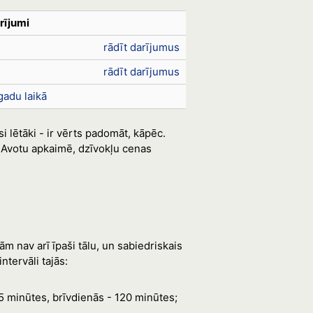
rījumi
rādīt darījumus
rādīt darījumus
gadu laikā
i lētāki - ir vērts padomāt, kāpēc.
 Avotu apkaimē, dzīvokļu cenas
m nav arī īpaši tālu, un sabiedriskais
ntervāli tajās:
65 minūtes, brīvdienās - 120 minūtes;