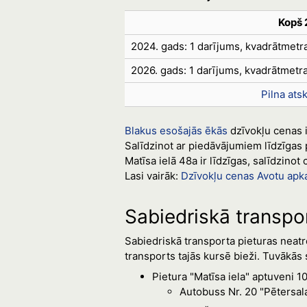
Kopš 
2024. gads: 1 darījums, kvadrātmet
2026. gads: 1 darījums, kvadrātmetr
Pilna ats
Blakus esošajās ēkās
dzīvokļu cenas ir
Salīdzinot ar piedāvājumiem līdzīgas 
Matīsa ielā 48a ir līdzīgas, salīdzino
Lasi vairāk:
Dzīvokļu cenas Avotu apk
Sabiedriskā transpo
Sabiedriskā transporta pieturas neatro
transports tajās kursē bieži. Tuvākās 
Pietura "Matīsa iela" aptuveni 1
Autobuss Nr. 20 "Pētersala