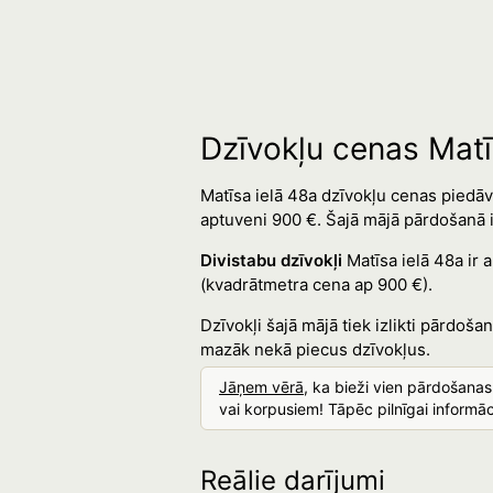
Dzīvokļu cenas Matī
Matīsa ielā 48a dzīvokļu cenas piedāv
aptuveni 900 €. Šajā mājā pārdošanā ir 
Divistabu dzīvokļi
Matīsa ielā 48a ir 
(kvadrātmetra cena ap 900 €).
Dzīvokļi šajā mājā tiek izlikti pārdoša
mazāk nekā piecus dzīvokļus.
Jāņem vērā
, ka bieži vien pārdošana
vai korpusiem! Tāpēc pilnīgai informāc
Reālie darījumi