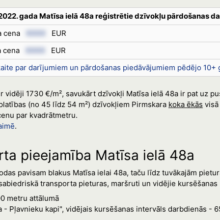
2022. gada Matīsa ielā 48a reģistrētie dzīvokļu pārdošanas da
ra cena
XXXX
EUR
a cena
XXXX
EUR
kaite par darījumiem un pārdošanas piedāvājumiem pēdējo 10+ 
 vidēji 1730 €/m², savukārt dzīvokļi Matīsa ielā 48a ir pat uz pus
platības (no 45 līdz 54 m²) dzīvokļiem Pirmskara
koka ēkās
visā
t cenu par kvadrātmetru.
aimē
.
rta pieejamība Matīsa ielā 48a
das pavisam blakus Matīsa ielai 48a, taču līdz tuvākajām pieturā
sabiedriskā transporta pieturas, maršruti un vidējie kursēšanas i
00 metru attālumā
 - Pļavnieku kapi", vidējais kursēšanas intervāls darbdienās - 