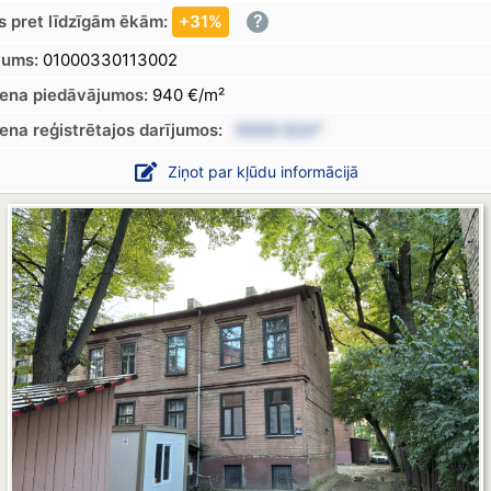
?
s pret līdzīgām ēkām:
+31%
jums:
01000330113002
cena piedāvājumos:
940 €/m²
cena
reģistrētajos
darījumos:
XXXX €/m²
Ziņot par kļūdu informācijā