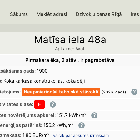
Sākums
Meklēt adresi
Dzīvokļu cenas Rīgā
Īres
Matīsa iela 48a
Apkaime: Avoti
Pirmskara ēka, 2 stāvi, ir pagrabstāvs
zsākšanas gads:
1900
:
Koka karkasa konstrukcijas, koka dēļi
?
lietojums:
Neapmierinošā
tehniskā
stāvoklī
(2026.
gadā
)
?
ivitātes klase:
F
?
tes novērtējums apkurei:
151.7 kWh/m²
?
enerģijas patēriņš:
156.2 kWh/m²
izmaksas:
1.80 EUR/m²
vairāk par apkures izmaksām