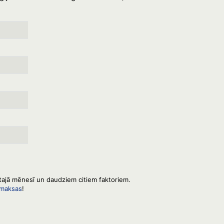
ētajā mēnesī un daudziem citiem faktoriem.
zmaksas
!