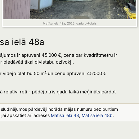
Matīsa iela 48a, 2025. gada oktobris
sa ielā 48a
ājumos ir aptuveni 45'000 €, cena par kvadrātmetru ir
piedāvāti tikai divistabu dzīvokļi.
ar vidējo platību 50 m² un cenu aptuveni 45'000 €
nā relatīvi reti - pēdējo trīs gadu laikā mēģināts pārdot
s sludinājumos pārdevēji norāda mājas numuru bez burtiem
ijai apskatiet arī adreses
Matīsa iela 48
,
Matīsa iela 48b
.