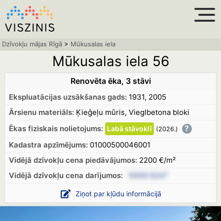
Dzīvokļu mājas Rīgā
>
Mūkusalas iela
Mūkusalas iela 56
Renovēta ēka, 3 stāvi
Ekspluatācijas uzsākšanas gads:
1931, 2005
Ārsienu materiāls:
Ķieģeļu mūris, Vieglbetona bloki
?
Ēkas fiziskais nolietojums:
Labā
stāvoklī
(2026.
)
Kadastra apzīmējums:
01000500046001
Vidējā dzīvokļu cena piedāvājumos:
2200 €/m²
Vidējā dzīvokļu cena
darījumos:
XXXX €/m²
Ziņot par kļūdu informācijā