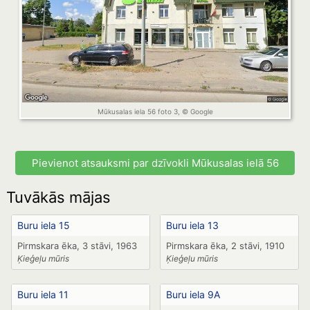
Mūkusalas iela 56 foto 3, © Google
Pievienot atsauksmi par dzīvokli Mūkusalas ielā 56
Tuvākās mājas
Buru iela 15
Buru iela 13
Pirmskara ēka, 3 stāvi, 1963
Pirmskara ēka, 2 stāvi, 1910
Ķieģeļu mūris
Ķieģeļu mūris
Buru iela 11
Buru iela 9A