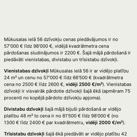
Mūkusalas ielā 56 dzīvokļu cenas piedāvājumos ir no
57'000 € līdz 98'000 €, vidējā kvadrātmetra cena
pārdošanas sludinājumos ir 2200 €. Šajā mājā pārdošanā ir
piedāvāti vienistabas, divistabu un trīsistabu dzīvokļi.
Vienistabas dzīvokļi
Mūkusalas ielā 56 ir ar vidējo platību
24 m² un cenu no 57'000 € līdz 66'500 € (kvadrātmetra
cena no 2500 € līdz 2600 €,
vidēji 2500 €/m²
). Vienistabas
dzīvokļi ir visvairāk pārdotie dzīvokļi šajā ēkā (apmēram 75
procenti no kopējā pārdoto dzīvokļu apjoma).
Divistabu dzīvokļi
šajā mājā bijuši pārdošanā ar vidējo
platību 48 m² to cena ir no 81'500 € līdz 98'000 € (no
1300 € līdz 2400 € par kvadrātmetru,
vidēji 2000 €/m²
).
Trīsistabu dzīvokļi
šajā ēkā piedāvāti ar vidējo platību 42