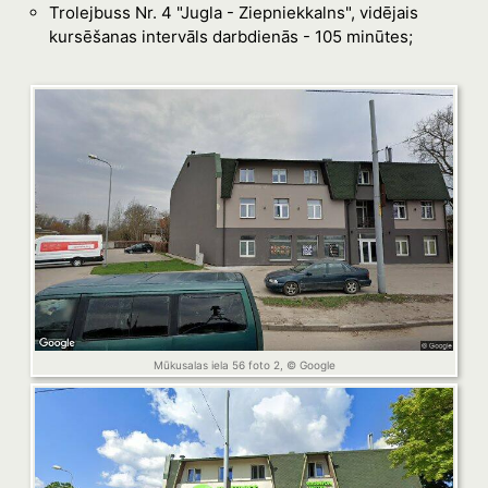
Trolejbuss Nr. 4 "Jugla - Ziepniekkalns", vidējais
kursēšanas intervāls darbdienās - 105 minūtes;
Mūkusalas iela 56 foto 2, © Google