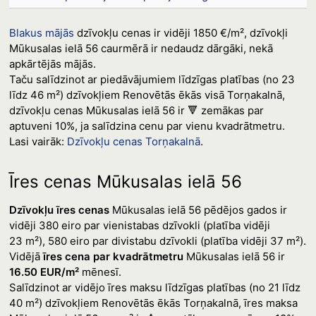
Blakus mājās
dzīvokļu cenas ir vidēji 1850 €/m², dzīvokļi
Mūkusalas ielā 56 caurmērā ir nedaudz dārgāki, nekā
apkārtējās mājās.
Taču salīdzinot ar piedāvājumiem līdzīgas platības (no 23
līdz 46 m²) dzīvokļiem Renovētās ēkās visā Torņakalnā,
dzīvokļu cenas Mūkusalas ielā 56 ir 🔻 zemākas par
aptuveni 10%, ja salīdzina cenu par vienu kvadrātmetru.
Lasi vairāk:
Dzīvokļu cenas Torņakalnā
.
Īres cenas Mūkusalas ielā 56
Dzīvokļu īres cenas
Mūkusalas ielā 56 pēdējos gados ir
vidēji 380 eiro par vienistabas dzīvokli (platība vidēji
23 m²), 580 eiro par divistabu dzīvokli (platība vidēji 37 m²).
Vidējā
īres cena par kvadrātmetru
Mūkusalas ielā 56 ir
16.50 EUR/m²
mēnesī.
Salīdzinot ar vidējo īres maksu līdzīgas platības (no 21 līdz
40 m²) dzīvokļiem Renovētās ēkās Torņakalnā, īres maksa