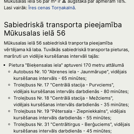
Mūkusalas ielā 56 par m² ir 🔺 augstāka par apmēram 18%.
Lasi vairāk:
Īres cenas Torņakalnā
.
Sabiedriskā transporta pieejamība
Mūkusalas ielā 56
Mūkusalas ielā 56 sabiedriskā tranporta pieejamība
vērtējama kā laba. Tuvākās sabiedriskā transporta pieturas,
maršruti un vidējie kursēšanas intervāli tajās:
Pietura "Bieķensalas iela" aptuveni 170 metru attālumā
Autobuss Nr. 10 "Abrenes iela - Jaunmārupe", vidējais
kursēšanas intervāls - 65 minūtes;
Trolejbuss Nr. 17 "Centrālā stacija - Purvciems",
vidējais kursēšanas intervāls darbdienās - 80 minūtes;
Trolejbuss Nr. 18 "Centrālā stacija - Mežciems",
vidējais kursēšanas intervāls darbdienās - 35 minūtes;
Trolejbuss Nr. 19 "Pētersala - Ziepniekkalns", vidējais
kursēšanas intervāls darbdienās - 55 minūtes;
Trolejbuss Nr. 31 "Centrāltirgus - Berģuciems", vidējais
kursēšanas intervāls darbdienās - 45 minūtes;