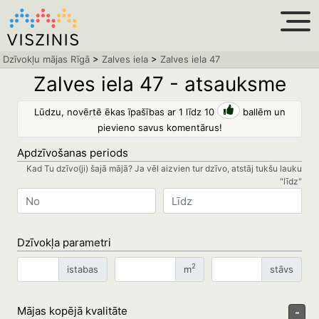
Dzīvokļu mājas Rīgā
>
Zalves iela
>
Zalves iela 47
Zalves iela 47 - atsauksme
Lūdzu, novērtē ēkas īpašības ar 1 līdz 10
ballēm un
pievieno savus komentārus!
Apdzīvošanas periods
Kad Tu dzīvo(ji) šajā mājā? Ja vēl aizvien tur dzīvo, atstāj tukšu lauku
"līdz"
Dzīvokļa parametri
2
istabas
m
stāvs
Mājas kopējā kvalitāte
-