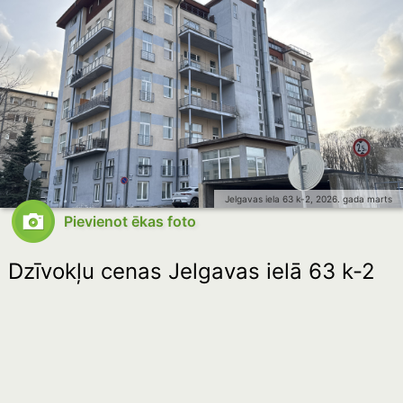
Jelgavas iela 63 k-2, 2026. gada marts
Pievienot ēkas foto
Dzīvokļu cenas Jelgavas ielā 63 k-2