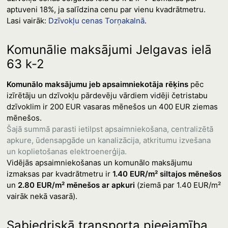
aptuveni 18%, ja salīdzina cenu par vienu kvadrātmetru.
Lasi vairāk:
Dzīvokļu cenas Torņakalnā
.
Komunālie maksājumi Jelgavas ielā
63 k-2
Komunālo maksājumu jeb apsaimniekotāja rēķins
pēc
izīrētāju un dzīvokļu pārdevēju vārdiem vidēji četristabu
dzīvoklim ir 200 EUR vasaras mēnešos un 400 EUR ziemas
mēnešos.
Šajā summā parasti ietilpst apsaimniekošana, centralizētā
apkure, ūdensapgāde un kanalizācija, atkritumu izvešana
un koplietošanas elektroenerģija.
Vidējās apsaimniekošanas un komunālo maksājumu
izmaksas par kvadrātmetru ir
1.40 EUR/m² siltajos mēnešos
un
2.80 EUR/m² mēnešos ar apkuri
(ziemā par 1.40 EUR/m²
vairāk nekā vasarā).
Sabiedriskā transporta pieejamība