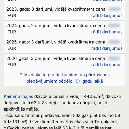
2023. gads: 3 darījumi, vidējā kvadrātmetra cena
XXXX
EUR
rādīt darījumus
2024. gads: 2 darījumi, vidējā kvadrātmetra cena
XXXX
EUR
rādīt darījumus
2025. gads: 3 darījumi, vidējā kvadrātmetra cena
XXXX
EUR
rādīt darījumus
2026. gads: 3 darījumi, vidējā kvadrātmetra cena
XXXX
EUR
rādīt darījumus
Pilna atskaite par darījumiem un pārdošanas
piedāvājumiem pēdējo 10+ gadu laikā
Kaimiņu mājās
dzīvokļu cenas ir vidēji 1440 €/m², dzīvokļi
Jelgavas ielā 63 k-2 vidēji ir nedaudz dārgāki, nekā
apkārtējās mājās.
Taču salīdzinot ar piedāvājumiem līdzīgas platības (no 59
līdz 131 m²) dzīvokļiem Renovētās ēkās visā Torņakalnā,
dzīvokļu cenas Jelgavas ielā 63 k-2 ir 🔻 zemākas par