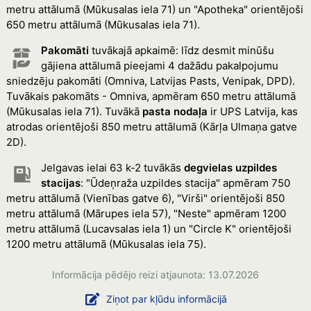
metru attālumā (Mūkusalas iela 71) un "Apotheka" orientējoši
650 metru attālumā (Mūkusalas iela 71).
Pakomāti
tuvākajā apkaimē: līdz desmit minūšu
gājiena attālumā pieejami 4 dažādu pakalpojumu
sniedzēju pakomāti (Omniva, Latvijas Pasts, Venipak, DPD).
Tuvākais pakomāts - Omniva, apmēram 650 metru attālumā
(Mūkusalas iela 71). Tuvākā
pasta nodaļa
ir UPS Latvija, kas
atrodas orientējoši 850 metru attālumā (Kārļa Ulmaņa gatve
2D).
Jelgavas ielai 63 k-2 tuvākās
degvielas uzpildes
stacijas
: "Ūdeņraža uzpildes stacija" apmēram 750
metru attālumā (Vienības gatve 6), "Virši" orientējoši 850
metru attālumā (Mārupes iela 57), "Neste" apmēram 1200
metru attālumā (Lucavsalas iela 1) un "Circle K" orientējoši
1200 metru attālumā (Mūkusalas iela 75).
Informācija pēdējo reizi atjaunota: 13.07.2026
Ziņot par kļūdu informācijā