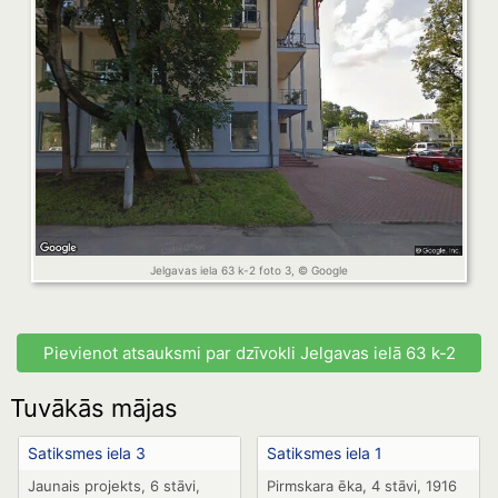
Jelgavas iela 63 k-2 foto 3, © Google
Pievienot atsauksmi par dzīvokli Jelgavas ielā 63 k-2
Tuvākās mājas
Satiksmes iela 3
Satiksmes iela 1
Jaunais projekts, 6 stāvi,
Pirmskara ēka, 4 stāvi, 1916