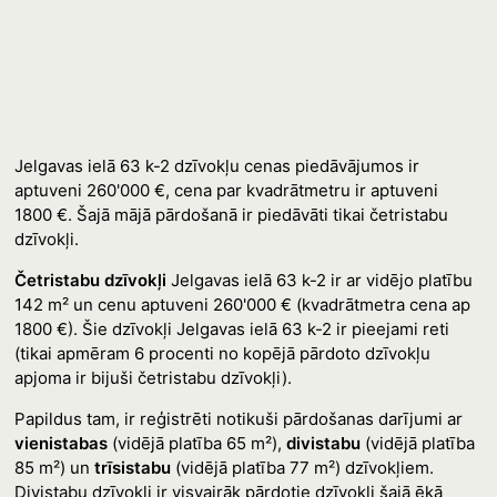
Jelgavas ielā 63 k-2 dzīvokļu cenas piedāvājumos ir
aptuveni 260'000 €, cena par kvadrātmetru ir aptuveni
1800 €. Šajā mājā pārdošanā ir piedāvāti tikai četristabu
dzīvokļi.
Četristabu dzīvokļi
Jelgavas ielā 63 k-2 ir ar vidējo platību
142 m² un cenu aptuveni 260'000 € (kvadrātmetra cena ap
1800 €). Šie dzīvokļi Jelgavas ielā 63 k-2 ir pieejami reti
(tikai apmēram 6 procenti no kopējā pārdoto dzīvokļu
apjoma ir bijuši četristabu dzīvokļi).
Papildus tam, ir reģistrēti notikuši pārdošanas darījumi ar
vienistabas
(vidējā platība 65 m²),
divistabu
(vidējā platība
85 m²) un
trīsistabu
(vidējā platība 77 m²) dzīvokļiem.
Divistabu dzīvokļi ir visvairāk pārdotie dzīvokļi šajā ēkā