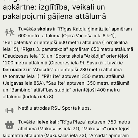
apkārtne: izglītība, veikali un
pakalpojumi gājiena attālumā
Tuvākās
skolas
ir "Rīgas Katoļu ģimnāzija" apmēram
600 metru attālumā (Ojāra Vācieša iela 6 k-1),
"Peripatētika" orientējoši 600 metru attālumā (Torņakalna
iela 15), "Rīgas 3. pamatskola" apmēram 850 metru attālumā
(Daudzeses iela 13) un "Sporta skola "Arkādija" orientējoši
1200 metru attālumā (Cieceres iela 9). Savukārt tuvākie
bērnudārzi
ir "Ābecītis" orientējoši 280 metru attālumā
(Altonavas iela 1), "Pērlīte" aptuveni 350 metru attālumā
(Jelgavas iela 86A), "Saulīte" aptuveni 350 metru attālumā
un "Bambino" attīstības studija" orientējoši 400 metru
attālumā (Indriķa iela 8).
Netālu atrodas RSU Sporta klubs.
Tuvākie
lielveikali
: "Rīga Plaza" aptuveni 750 metru
attālumā (Mūkusalas iela 71), "Mūkusala" orientējoši
kilometra attālumā (Mūkusalas iela 73), "Arcada" apmēram