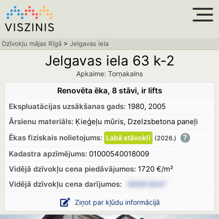
Dzīvokļu mājas Rīgā
>
Jelgavas iela
Jelgavas iela 63 k-2
Apkaime: Torņakalns
Renovēta ēka, 8 stāvi, ir lifts
Ekspluatācijas uzsākšanas gads:
1980, 2005
Ārsienu materiāls:
Ķieģeļu mūris, Dzelzsbetona paneļi
?
Ēkas fiziskais nolietojums:
Labā
stāvoklī
(2026.
)
Kadastra apzīmējums:
01000540018009
Vidējā dzīvokļu cena piedāvājumos:
1720 €/m²
Vidējā dzīvokļu cena
darījumos:
XXXX €/m²
Ziņot par kļūdu informācijā