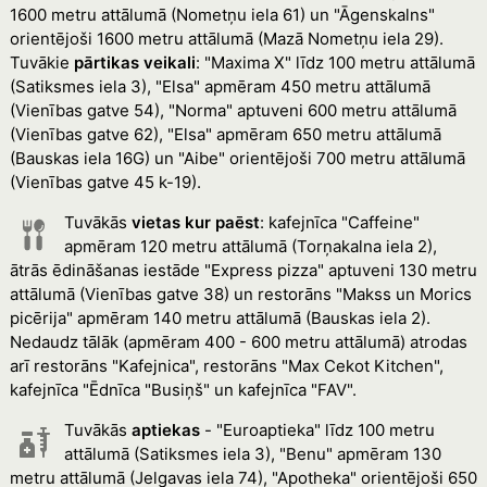
1600 metru attālumā (Nometņu iela 61) un "Āgenskalns"
orientējoši 1600 metru attālumā (Mazā Nometņu iela 29).
Tuvākie
pārtikas veikali
: "Maxima X" līdz 100 metru attālumā
(Satiksmes iela 3), "Elsa" apmēram 450 metru attālumā
(Vienības gatve 54), "Norma" aptuveni 600 metru attālumā
(Vienības gatve 62), "Elsa" apmēram 650 metru attālumā
(Bauskas iela 16G) un "Aibe" orientējoši 700 metru attālumā
(Vienības gatve 45 k-19).
Tuvākās
vietas kur paēst
: kafejnīca "Caffeine"
apmēram 120 metru attālumā (Torņakalna iela 2),
ātrās ēdināšanas iestāde "Express pizza" aptuveni 130 metru
attālumā (Vienības gatve 38) un restorāns "Makss un Morics
picērija" apmēram 140 metru attālumā (Bauskas iela 2).
Nedaudz tālāk (apmēram 400 - 600 metru attālumā) atrodas
arī restorāns "Kafejnica", restorāns "Max Cekot Kitchen",
kafejnīca "Ēdnīca "Busiņš" un kafejnīca "FAV".
Tuvākās
aptiekas
- "Euroaptieka" līdz 100 metru
attālumā (Satiksmes iela 3), "Benu" apmēram 130
metru attālumā (Jelgavas iela 74), "Apotheka" orientējoši 650