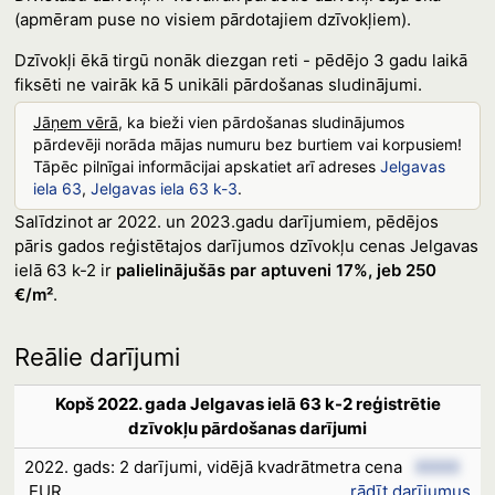
(apmēram puse no visiem pārdotajiem dzīvokļiem).
Dzīvokļi ēkā tirgū nonāk diezgan reti - pēdējo 3 gadu laikā
fiksēti ne vairāk kā 5 unikāli pārdošanas sludinājumi.
Jāņem vērā
, ka bieži vien pārdošanas sludinājumos
pārdevēji norāda mājas numuru bez burtiem vai korpusiem!
Tāpēc pilnīgai informācijai apskatiet arī adreses
Jelgavas
iela 63
,
Jelgavas iela 63 k-3
.
Salīdzinot ar 2022. un 2023.gadu darījumiem, pēdējos
pāris gados reģistētajos darījumos dzīvokļu cenas Jelgavas
ielā 63 k-2 ir
palielinājušās par aptuveni 17%, jeb 250
€/m²
.
Reālie darījumi
Kopš 2022. gada Jelgavas ielā 63 k-2 reģistrētie
dzīvokļu pārdošanas darījumi
2022. gads: 2 darījumi, vidējā kvadrātmetra cena
XXXX
EUR
rādīt darījumus