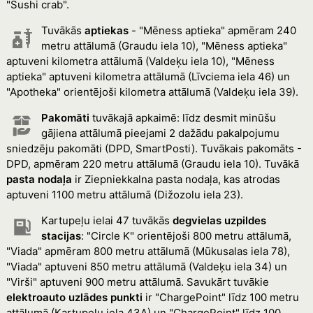
"Sushi crab".
Tuvākās
aptiekas
- "Mēness aptieka" apmēram 240
metru attālumā (Graudu iela 10), "Mēness aptieka"
aptuveni kilometra attālumā (Valdeķu iela 10), "Mēness
aptieka" aptuveni kilometra attālumā (Līvciema iela 46) un
"Apotheka" orientējoši kilometra attālumā (Valdeķu iela 39).
Pakomāti
tuvākajā apkaimē: līdz desmit minūšu
gājiena attālumā pieejami 2 dažādu pakalpojumu
sniedzēju pakomāti (DPD, SmartPosti). Tuvākais pakomāts -
DPD, apmēram 220 metru attālumā (Graudu iela 10). Tuvākā
pasta nodaļa
ir Ziepniekkalna pasta nodaļa, kas atrodas
aptuveni 1100 metru attālumā (Dižozolu iela 23).
Kartupeļu ielai 47 tuvākās
degvielas uzpildes
stacijas
: "Circle K" orientējoši 800 metru attālumā,
"Viada" apmēram 800 metru attālumā (Mūkusalas iela 78),
"Viada" aptuveni 850 metru attālumā (Valdeķu iela 34) un
"Virši" aptuveni 900 metru attālumā. Savukārt tuvākie
elektroauto uzlādes punkti
ir "ChargePoint" līdz 100 metru
attālumā (Kartupeļu iela 43A) un "ChargePoint" līdz 100