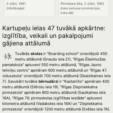
3 stāvi, 1961
Pirmskara ēka, 2 stāvi, 1962
Silikātķieģeļi
Koka karkasa konstrukcijas,
koka dēļi
Kartupeļu ielas 47 tuvākā apkārtne:
izglītība, veikali un pakalpojumi
gājiena attālumā
Tuvākās
skolas
ir "Boarding school" orientējoši 450
metru attālumā (Graudu iela 21), "Rīgas Ēbelmuižas
pamatskola" aptuveni 550 metru attālumā, "Rīgas Jauno
tehniķu centrs" apmēram 600 metru attālumā un "Rīgas 47.
vidusskola" orientējoši 700 metru attālumā (Skaistkalnes iela
7). Savukārt tuvākie
bērnudārzi
ir "Kastanītis" apmēram 400
metru attālumā (Stērstu iela 19), "Rīgas Ziepniekkalna
pirmsskola" apmēram 800 metru attālumā (Saulkalnes iela
16A), "Rīgas 76. pirmsskolas izglītības iestāde" aptuveni
kilometra attālumā (Vadakstes iela 16A) un "Ziepiekkalna
pirmsskola" orientējoši 1200 metru attālumā (Svētes iela 7A).