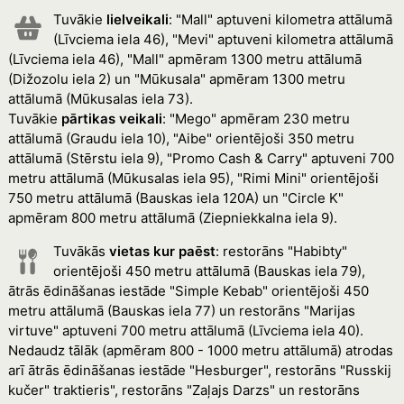
Tuvākie
lielveikali
: "Mall" aptuveni kilometra attālumā
(Līvciema iela 46), "Mevi" aptuveni kilometra attālumā
(Līvciema iela 46), "Mall" apmēram 1300 metru attālumā
(Dižozolu iela 2) un "Mūkusala" apmēram 1300 metru
attālumā (Mūkusalas iela 73).
Tuvākie
pārtikas veikali
: "Mego" apmēram 230 metru
attālumā (Graudu iela 10), "Aibe" orientējoši 350 metru
attālumā (Stērstu iela 9), "Promo Cash & Carry" aptuveni 700
metru attālumā (Mūkusalas iela 95), "Rimi Mini" orientējoši
750 metru attālumā (Bauskas iela 120A) un "Circle K"
apmēram 800 metru attālumā (Ziepniekkalna iela 9).
Tuvākās
vietas kur paēst
: restorāns "Habibty"
orientējoši 450 metru attālumā (Bauskas iela 79),
ātrās ēdināšanas iestāde "Simple Kebab" orientējoši 450
metru attālumā (Bauskas iela 77) un restorāns "Marijas
virtuve" aptuveni 700 metru attālumā (Līvciema iela 40).
Nedaudz tālāk (apmēram 800 - 1000 metru attālumā) atrodas
arī ātrās ēdināšanas iestāde "Hesburger", restorāns "Russkij
kučer" traktieris", restorāns "Zaļajs Darzs" un restorāns