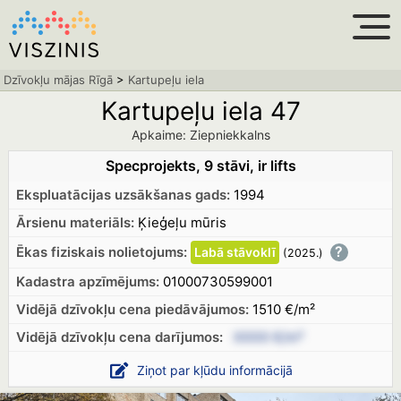
Dzīvokļu mājas Rīgā
>
Kartupeļu iela
Kartupeļu iela 47
Apkaime: Ziepniekkalns
Specprojekts, 9 stāvi, ir lifts
Ekspluatācijas uzsākšanas gads:
1994
Ārsienu materiāls:
Ķieģeļu mūris
?
Ēkas fiziskais nolietojums:
Labā
stāvoklī
(2025.
)
Kadastra apzīmējums:
01000730599001
Vidējā dzīvokļu cena piedāvājumos:
1510 €/m²
Vidējā dzīvokļu cena
darījumos:
XXXX €/m²
Ziņot par kļūdu informācijā