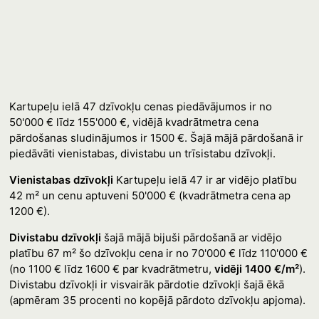
Kartupeļu ielā 47 dzīvokļu cenas piedāvājumos ir no
50'000 € līdz 155'000 €, vidējā kvadrātmetra cena
pārdošanas sludinājumos ir 1500 €. Šajā mājā pārdošanā ir
piedāvāti vienistabas, divistabu un trīsistabu dzīvokļi.
Vienistabas dzīvokļi
Kartupeļu ielā 47 ir ar vidējo platību
42 m² un cenu aptuveni 50'000 € (kvadrātmetra cena ap
1200 €).
Divistabu dzīvokļi
šajā mājā bijuši pārdošanā ar vidējo
platību 67 m² šo dzīvokļu cena ir no 70'000 € līdz 110'000 €
(no 1100 € līdz 1600 € par kvadrātmetru,
vidēji 1400 €/m²
).
Divistabu dzīvokļi ir visvairāk pārdotie dzīvokļi šajā ēkā
(apmēram 35 procenti no kopējā pārdoto dzīvokļu apjoma).