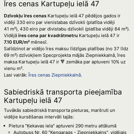
Īres cenas Kartupeļu ielā 47
Dzīvokļu īres cenas
Kartupeļu ielā 47 pēdējos gados ir
vidēji 330 eiro par vienistabas dzīvokli (platība vidēji
41 m²), 430 eiro par divistabu dzīvokli (platība vidēji 64 m²).
Vidējā
īres cena par kvadrātmetru
Kartupeļu ielā 47 ir
7.10 EUR/m²
mēnesī.
Salīdzinot ar vidējo īres maksu līdzīgas platības (no 37 līdz
69 m²) dzīvokļiem Specprojekta mājās Ziepniekkalnā, īres
maksa Kartupeļu ielā 47 ir 🔻 zemāka par aptuveni 10% uz
vienu m².
Lasi vairāk:
Īres cenas Ziepniekkalnā
.
Sabiedriskā transporta pieejamība
Kartupeļu ielā 47
Tuvākās sabiedriskā transporta pieturas, maršruti un
vidējie kursēšanas intervāli tajās:
Pietura "Ķekavas iela" aptuveni 290 metru attālumā
Autobuss Nr. 60 "Ķengarags - Ziepniekkalns", vidējais