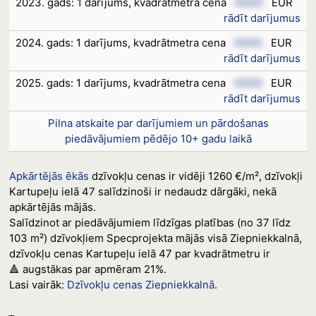
2023. gads: 1 darījums, kvadrātmetra cena
XXXX
EUR
rādīt darījumus
2024. gads: 1 darījums, kvadrātmetra cena
XXXX
EUR
rādīt darījumus
2025. gads: 1 darījums, kvadrātmetra cena
XXXX
EUR
rādīt darījumus
Pilna atskaite par darījumiem un pārdošanas
piedāvājumiem pēdējo 10+ gadu laikā
Apkārtējās ēkās
dzīvokļu cenas ir vidēji 1260 €/m², dzīvokļi
Kartupeļu ielā 47 salīdzinoši ir nedaudz dārgāki, nekā
apkārtējās mājās.
Salīdzinot ar piedāvājumiem līdzīgas platības (no 37 līdz
103 m²) dzīvokļiem Specprojekta mājās visā Ziepniekkalnā,
dzīvokļu cenas Kartupeļu ielā 47 par kvadrātmetru ir
🔺 augstākas par apmēram 21%.
Lasi vairāk:
Dzīvokļu cenas Ziepniekkalnā
.