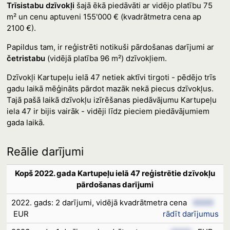
Trīsistabu dzīvokļi
šajā ēkā piedāvāti ar vidējo platību 75
m² un cenu aptuveni 155'000 € (kvadrātmetra cena ap
2100 €).
Papildus tam, ir reģistrēti notikuši pārdošanas darījumi ar
četristabu
(vidējā platība 96 m²) dzīvokļiem.
Dzīvokļi Kartupeļu ielā 47 netiek aktīvi tirgoti - pēdējo trīs
gadu laikā mēģināts pārdot mazāk nekā piecus dzīvokļus.
Tajā pašā laikā dzīvokļu izīrēšanas piedāvājumu Kartupeļu
iela 47 ir bijis vairāk - vidēji līdz pieciem piedāvājumiem
gada laikā.
Reālie darījumi
Kopš 2022. gada Kartupeļu ielā 47 reģistrētie dzīvokļu
pārdošanas darījumi
2022. gads: 2 darījumi, vidējā kvadrātmetra cena
XXXX
EUR
rādīt darījumus