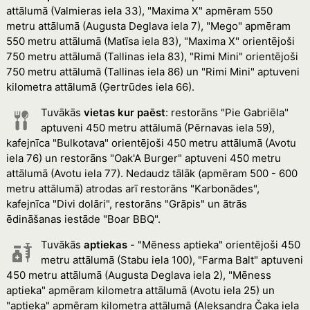
attālumā (Valmieras iela 33), "Maxima X" apmēram 550
metru attālumā (Augusta Deglava iela 7), "Mego" apmēram
550 metru attālumā (Matīsa iela 83), "Maxima X" orientējoši
750 metru attālumā (Tallinas iela 83), "Rimi Mini" orientējoši
750 metru attālumā (Tallinas iela 86) un "Rimi Mini" aptuveni
kilometra attālumā (Ģertrūdes iela 66).
Tuvākās
vietas kur paēst
: restorāns "Pie Gabriēla"
aptuveni 450 metru attālumā (Pērnavas iela 59),
kafejnīca "Bulkotava" orientējoši 450 metru attālumā (Avotu
iela 76) un restorāns "Oak'A Burger" aptuveni 450 metru
attālumā (Avotu iela 77). Nedaudz tālāk (apmēram 500 - 600
metru attālumā) atrodas arī restorāns "Karbonādes",
kafejnīca "Divi dolāri", restorāns "Grāpis" un ātrās
ēdināšanas iestāde "Boar BBQ".
Tuvākās
aptiekas
- "Mēness aptieka" orientējoši 450
metru attālumā (Stabu iela 100), "Farma Balt" aptuveni
450 metru attālumā (Augusta Deglava iela 2), "Mēness
aptieka" apmēram kilometra attālumā (Avotu iela 25) un
"aptieka" apmēram kilometra attālumā (Aleksandra Čaka iela