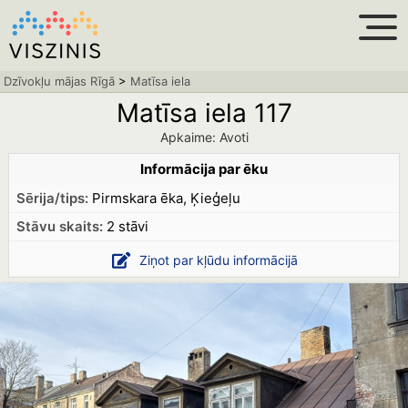
Dzīvokļu mājas Rīgā
>
Matīsa iela
Matīsa iela 117
Apkaime: Avoti
Informācija par ēku
Sērija/tips:
Pirmskara ēka, Ķieģeļu
Stāvu skaits:
2 stāvi
Ziņot par kļūdu informācijā