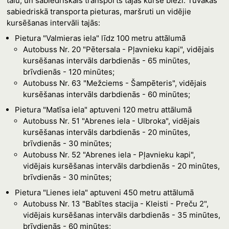
tālu, un sabiedriskais transports tajās kursē bieži. Tuvākās
sabiedriskā transporta pieturas, maršruti un vidējie
kursēšanas intervāli tajās:
Pietura "Valmieras iela" līdz 100 metru attālumā
Autobuss Nr. 20 "Pētersala - Pļavnieku kapi", vidējais
kursēšanas intervāls darbdienās - 65 minūtes,
brīvdienās - 120 minūtes;
Autobuss Nr. 63 "Mežciems - Šampēteris", vidējais
kursēšanas intervāls darbdienās - 60 minūtes;
Pietura "Matīsa iela" aptuveni 120 metru attālumā
Autobuss Nr. 51 "Abrenes iela - Ulbroka", vidējais
kursēšanas intervāls darbdienās - 20 minūtes,
brīvdienās - 30 minūtes;
Autobuss Nr. 52 "Abrenes iela - Pļavnieku kapi",
vidējais kursēšanas intervāls darbdienās - 20 minūtes,
brīvdienās - 30 minūtes;
Pietura "Lienes iela" aptuveni 450 metru attālumā
Autobuss Nr. 13 "Babītes stacija - Kleisti - Preču 2",
vidējais kursēšanas intervāls darbdienās - 35 minūtes,
brīvdienās - 60 minūtes;