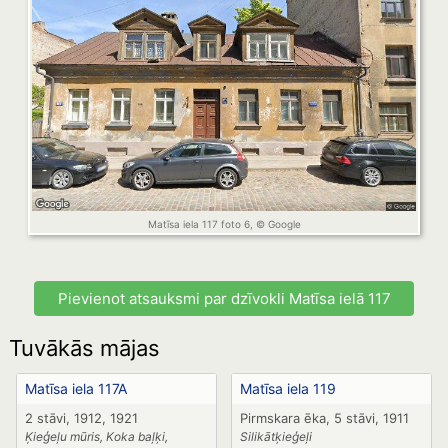
Matīsa iela 117 foto 6, © Google
Pievienot atsauksmi par dzīvokli Matīsa ielā 117
Tuvākās mājas
Matīsa iela 117A
Matīsa iela 119
2 stāvi, 1912, 1921
Pirmskara ēka, 5 stāvi, 1911
Ķieģeļu mūris, Koka baļķi,
Silikātķieģeļi