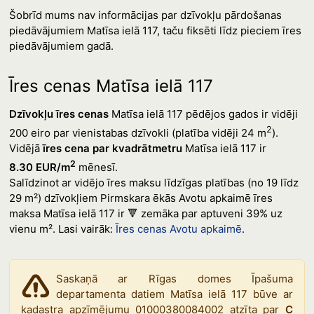
Šobrīd mums nav informācijas par dzīvokļu pārdošanas
piedāvājumiem Matīsa ielā 117, taču fiksēti līdz pieciem īres
piedāvājumiem gadā.
Īres cenas Matīsa ielā 117
Dzīvokļu īres cenas
Matīsa ielā 117 pēdējos gados ir vidēji
2
200 eiro par vienistabas dzīvokli (platība vidēji 24 m
).
Vidējā
īres cena par kvadrātmetru
Matīsa ielā 117 ir
2
8.30 EUR/m
mēnesī.
Salīdzinot ar vidējo īres maksu līdzīgas platības (no 19 līdz
29 m²) dzīvokļiem Pirmskara ēkās Avotu apkaimē īres
maksa Matīsa ielā 117 ir 🔻 zemāka par aptuveni 39% uz
vienu m². Lasi vairāk:
Īres cenas Avotu apkaimē
.
Saskaņā ar Rīgas domes Īpašuma
departamenta datiem Matīsa ielā 117 būve ar
kadastra apzīmējumu 01000380084002 atzīta par
C