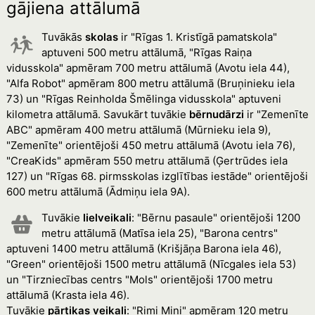
gājiena attālumā
Tuvākās
skolas
ir "Rīgas 1. Kristīgā pamatskola"
aptuveni 500 metru attālumā, "Rīgas Raiņa
vidusskola" apmēram 700 metru attālumā (Avotu iela 44),
"Alfa Robot" apmēram 800 metru attālumā (Bruņinieku iela
73) un "Rīgas Reinholda Šmēlinga vidusskola" aptuveni
kilometra attālumā. Savukārt tuvākie
bērnudārzi
ir "Zemenīte
ABC" apmēram 400 metru attālumā (Mūrnieku iela 9),
"Zemenīte" orientējoši 450 metru attālumā (Avotu iela 76),
"CreaKids" apmēram 550 metru attālumā (Ģertrūdes iela
127) un "Rīgas 68. pirmsskolas izglītības iestāde" orientējoši
600 metru attālumā (Ādmiņu iela 9A).
Tuvākie
lielveikali
: "Bērnu pasaule" orientējoši 1200
metru attālumā (Matīsa iela 25), "Barona centrs"
aptuveni 1400 metru attālumā (Krišjāņa Barona iela 46),
"Green" orientējoši 1500 metru attālumā (Nīcgales iela 53)
un "Tirzniecības centrs "Mols" orientējoši 1700 metru
attālumā (Krasta iela 46).
Tuvākie
pārtikas veikali
: "Rimi Mini" apmēram 120 metru