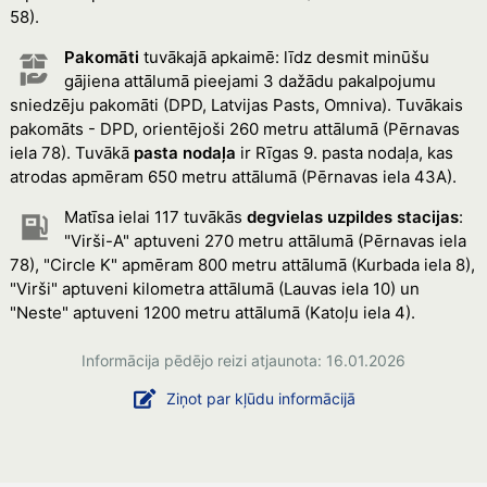
58).
Pakomāti
tuvākajā apkaimē: līdz desmit minūšu
gājiena attālumā pieejami 3 dažādu pakalpojumu
sniedzēju pakomāti (DPD, Latvijas Pasts, Omniva). Tuvākais
pakomāts - DPD, orientējoši 260 metru attālumā (Pērnavas
iela 78). Tuvākā
pasta nodaļa
ir Rīgas 9. pasta nodaļa, kas
atrodas apmēram 650 metru attālumā (Pērnavas iela 43A).
Matīsa ielai 117 tuvākās
degvielas uzpildes stacijas
:
"Virši-A" aptuveni 270 metru attālumā (Pērnavas iela
78), "Circle K" apmēram 800 metru attālumā (Kurbada iela 8),
"Virši" aptuveni kilometra attālumā (Lauvas iela 10) un
"Neste" aptuveni 1200 metru attālumā (Katoļu iela 4).
Informācija pēdējo reizi atjaunota: 16.01.2026
Ziņot par kļūdu informācijā