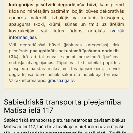
kategorijas pilsētvidi degradējošu būvi
, kam piemīt
kāda no minētajām pazīmēm: bojāti būves dekoratīvās
apdares materiāli, izbalējis vai nolupis krāsojums,
apaugums (koki, krūmi, sūnas un tml.) uz ārējām
kostrukcijām vai lietus ūdens notekās (
vairāk
informācijas
).
Vidi degradējošai būvei (jebkuras kategorijas) tiek
piemērots
paaugstināts nekustamā īpašuma nodoklis
(3%)
, kā arī tai nevar saņemt nekustamā īpašuma
nodokļa atvieglojumus. Tāpat var tikt noteikti papildus
piespiedu naudas maksājumi tās īpašniekiem, ja vidi
degradējošā būve netiek sakārtota noteiktajā termiņā.
Vairāk informācijas:
grausti.riga.lv
.
Sabiedriskā transporta pieejamība
Matīsa ielā 117
Sabiedriskā transporta pieturas neatrodas pavisam blakus
Matīsa ielai 117, taču līdz tuvākajām pieturām nav arī īpaši