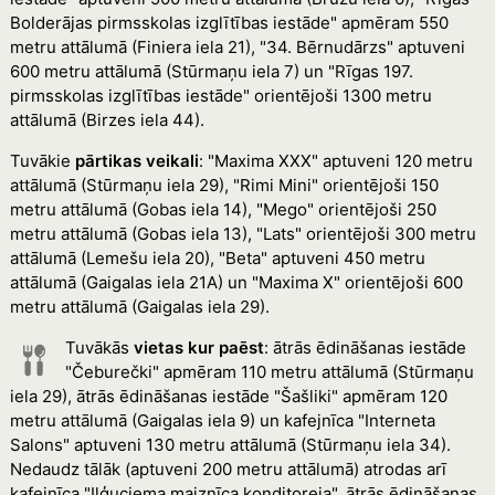
Bolderājas pirmsskolas izglītības iestāde" apmēram 550
metru attālumā (Finiera iela 21), "34. Bērnudārzs" aptuveni
600 metru attālumā (Stūrmaņu iela 7) un "Rīgas 197.
pirmsskolas izglītības iestāde" orientējoši 1300 metru
attālumā (Birzes iela 44).
Tuvākie
pārtikas veikali
: "Maxima XXX" aptuveni 120 metru
attālumā (Stūrmaņu iela 29), "Rimi Mini" orientējoši 150
metru attālumā (Gobas iela 14), "Mego" orientējoši 250
metru attālumā (Gobas iela 13), "Lats" orientējoši 300 metru
attālumā (Lemešu iela 20), "Beta" aptuveni 450 metru
attālumā (Gaigalas iela 21A) un "Maxima X" orientējoši 600
metru attālumā (Gaigalas iela 29).
Tuvākās
vietas kur paēst
: ātrās ēdināšanas iestāde
"Čeburečki" apmēram 110 metru attālumā (Stūrmaņu
iela 29), ātrās ēdināšanas iestāde "Šašliki" apmēram 120
metru attālumā (Gaigalas iela 9) un kafejnīca "Interneta
Salons" aptuveni 130 metru attālumā (Stūrmaņu iela 34).
Nedaudz tālāk (aptuveni 200 metru attālumā) atrodas arī
kafejnīca "Iļģuciema maiznīca konditoreja", ātrās ēdināšanas