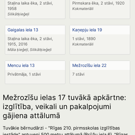
Staļina laika ēka, 2 stāvi,
Pirmskara ēka, 2 stāvi, 1920
1958
Kokmateriāli
Silikātķieģeļi
Gaigalas iela 13
Kaņepju iela 19
Staļina laika ēka, 2 stāvi,
1 stāvi, 1890
1915, 2016
Kokmateriāli
Māla ķieģeļi, Silikātķieģeļi
Mencu iela 13
Mežrozīšu iela 22
Privātmāja, 1 stāvi
7 stāvi
Mežrozīšu ielas 17 tuvākā apkārtne:
izglītība, veikali un pakalpojumi
gājiena attālumā
Tuvākie bērnudārzi - "Rīgas 210. pirmsskolas izglītības
iestāde" aptuveni 500 metru attālumā (Brūžu iela 6), "Rīgas