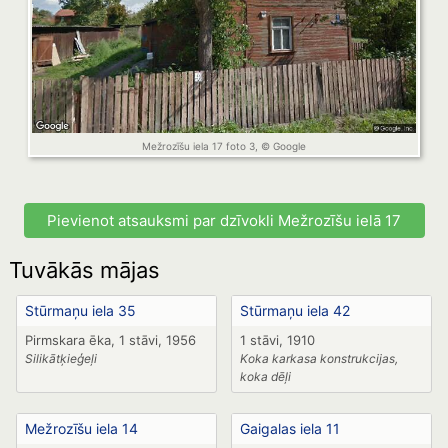
Mežrozīšu iela 17 foto 3, © Google
Pievienot atsauksmi par dzīvokli Mežrozīšu ielā 17
Tuvākās mājas
Stūrmaņu iela 35
Stūrmaņu iela 42
Pirmskara ēka, 1 stāvi, 1956
1 stāvi, 1910
Silikātķieģeļi
Koka karkasa konstrukcijas,
koka dēļi
Mežrozīšu iela 14
Gaigalas iela 11