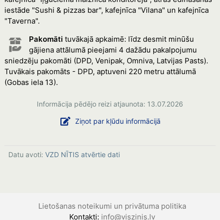
iestāde "Sushi & pizzas bar", kafejnīca "Vilana" un kafejnīca
"Taverna".
Pakomāti
tuvākajā apkaimē: līdz desmit minūšu
gājiena attālumā pieejami 4 dažādu pakalpojumu
sniedzēju pakomāti (DPD, Venipak, Omniva, Latvijas Pasts).
Tuvākais pakomāts - DPD, aptuveni 220 metru attālumā
(Gobas iela 13).
Informācija pēdējo reizi atjaunota: 13.07.2026
Ziņot par kļūdu informācijā
Datu avoti:
VZD NĪTIS atvērtie dati
Lietošanas noteikumi un privātuma politika
Kontakti:
info@viszinis.lv