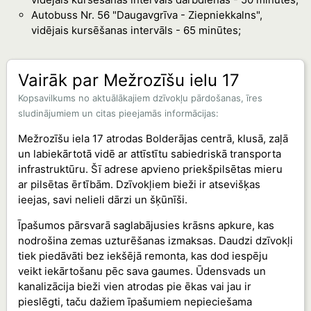
Autobuss Nr. 56 "Daugavgrīva - Ziepniekkalns",
vidējais kursēšanas intervāls - 65 minūtes;
Vairāk par Mežrozīšu ielu 17
Kopsavilkums no aktuālākajiem dzīvokļu pārdošanas, īres
sludinājumiem un citas pieejamās informācijas:
Mežrozīšu iela 17 atrodas Bolderājas centrā, klusā, zaļā
un labiekārtotā vidē ar attīstītu sabiedriskā transporta
infrastruktūru. Šī adrese apvieno priekšpilsētas mieru
ar pilsētas ērtībām. Dzīvokļiem bieži ir atsevišķas
ieejas, savi nelieli dārzi un šķūnīši.
Īpašumos pārsvarā saglabājusies krāsns apkure, kas
nodrošina zemas uzturēšanas izmaksas. Daudzi dzīvokļi
tiek piedāvāti bez iekšējā remonta, kas dod iespēju
veikt iekārtošanu pēc sava gaumes. Ūdensvads un
kanalizācija bieži vien atrodas pie ēkas vai jau ir
pieslēgti, taču dažiem īpašumiem nepieciešama