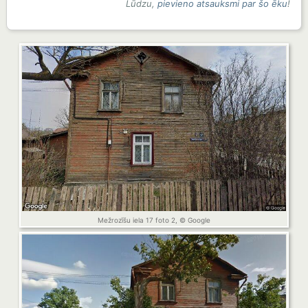
Lūdzu,
pievieno atsauksmi par šo ēku
!
Mežrozīšu iela 17 foto 2, © Google