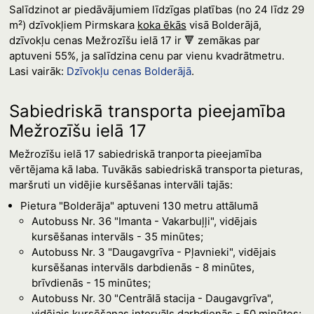
Salīdzinot ar piedāvājumiem līdzīgas platības (no 24 līdz 29
m²) dzīvokļiem Pirmskara
koka ēkās
visā Bolderājā,
dzīvokļu cenas Mežrozīšu ielā 17 ir 🔻 zemākas par
aptuveni 55%, ja salīdzina cenu par vienu kvadrātmetru.
Lasi vairāk:
Dzīvokļu cenas Bolderājā
.
Sabiedriskā transporta pieejamība
Mežrozīšu ielā 17
Mežrozīšu ielā 17 sabiedriskā tranporta pieejamība
vērtējama kā laba. Tuvākās sabiedriskā transporta pieturas,
maršruti un vidējie kursēšanas intervāli tajās:
Pietura "Bolderāja" aptuveni 130 metru attālumā
Autobuss Nr. 36 "Imanta - Vakarbuļļi", vidējais
kursēšanas intervāls - 35 minūtes;
Autobuss Nr. 3 "Daugavgrīva - Pļavnieki", vidējais
kursēšanas intervāls darbdienās - 8 minūtes,
brīvdienās - 15 minūtes;
Autobuss Nr. 30 "Centrālā stacija - Daugavgrīva",
vidējais kursēšanas intervāls darbdienās - 50 minūtes;