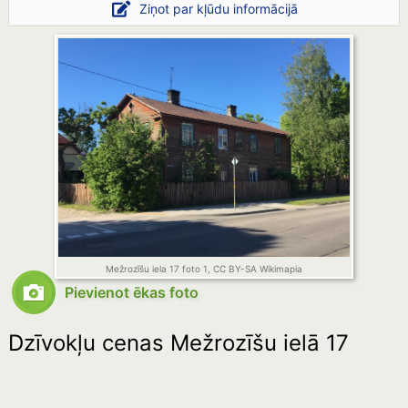
Ziņot par kļūdu informācijā
Mežrozīšu iela 17 foto 1, CC BY-SA Wikimapia
Pievienot ēkas foto
Dzīvokļu cenas Mežrozīšu ielā 17