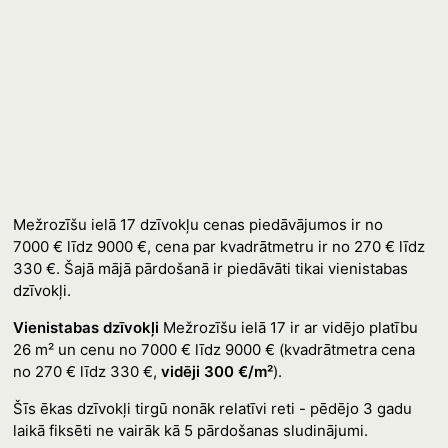
Mežrozīšu ielā 17 dzīvokļu cenas piedāvājumos ir no
7000 € līdz 9000 €, cena par kvadrātmetru ir no 270 € līdz
330 €. Šajā mājā pārdošanā ir piedāvāti tikai vienistabas
dzīvokļi.
Vienistabas dzīvokļi
Mežrozīšu ielā 17 ir ar vidējo platību
26 m² un cenu no 7000 € līdz 9000 € (kvadrātmetra cena
no 270 € līdz 330 €,
vidēji 300 €/m²
).
Šīs ēkas dzīvokļi tirgū nonāk relatīvi reti - pēdējo 3 gadu
laikā fiksēti ne vairāk kā 5 pārdošanas sludinājumi.