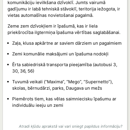
komunikāciju ievilkšana dzīvoklī. Jumts vairumā
gadījumu ir labā tehniskā stāvoklī, teritorija iežogota, ir
vietas automašīnas novietošanai pagalmā.
Zeme zem dzīvokļiem ir īpašumā, kas ir liela
priekšrocība ilgtermiņa īpašuma vērtības saglabāšanai.
Zaļa, klusa apkārtne ar saviem dārziem un pagalmiem
Zemi komunālie maksājumi un īpašuma nodokļi
Ērta sabiedriskā transporta pieejamība (autobusi 3,
30, 36, 56)
Tuvumā veikali (“Maxima”, “Mego”, “Supernetto”),
skolas, bērnudārzi, parks, Daugava un mežs
Piemērots tiem, kas vēlas saimniecisku īpašumu ar
individuālu ieeju un zemi
Atradi kļūdu aprakstā vai vari sniegt papildus informāciju?