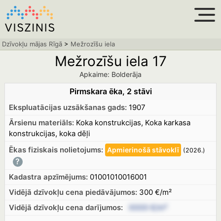
Dzīvokļu mājas Rīgā
>
Mežrozīšu iela
Mežrozīšu iela 17
Apkaime: Bolderāja
Pirmskara ēka, 2 stāvi
Ekspluatācijas uzsākšanas gads:
1907
Ārsienu materiāls:
Koka konstrukcijas, Koka karkasa
konstrukcijas, koka dēļi
Ēkas fiziskais nolietojums:
Apmierinošā
stāvoklī
(2026.
)
?
Kadastra apzīmējums:
01001010016001
Vidējā dzīvokļu cena piedāvājumos:
300 €/m²
Vidējā dzīvokļu cena
darījumos:
XXXX €/m²