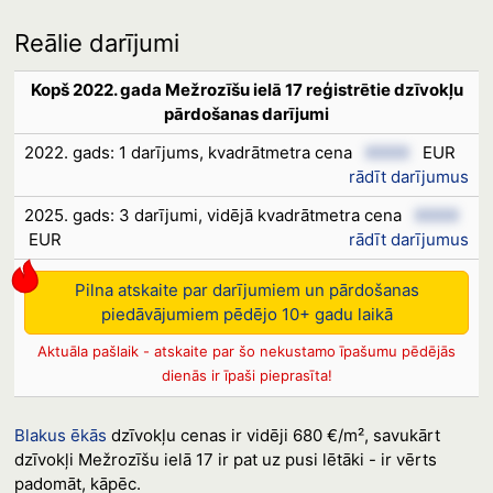
Reālie darījumi
Kopš 2022. gada Mežrozīšu ielā 17 reģistrētie dzīvokļu
pārdošanas darījumi
2022. gads: 1 darījums, kvadrātmetra cena
XXXX
EUR
rādīt darījumus
2025. gads: 3 darījumi, vidējā kvadrātmetra cena
XXXX
EUR
rādīt darījumus
Pilna atskaite par darījumiem un pārdošanas
piedāvājumiem pēdējo 10+ gadu laikā
Aktuāla pašlaik - atskaite par šo nekustamo īpašumu pēdējās
dienās ir īpaši pieprasīta!
Blakus ēkās
dzīvokļu cenas ir vidēji 680 €/m², savukārt
dzīvokļi Mežrozīšu ielā 17 ir pat uz pusi lētāki - ir vērts
padomāt, kāpēc.