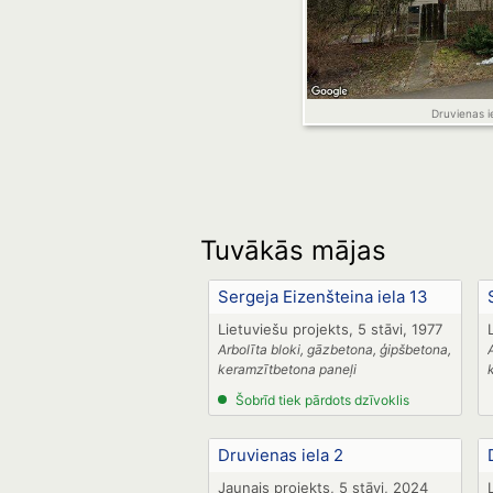
Druvienas i
Tuvākās mājas
Sergeja Eizenšteina iela 13
Lietuviešu projekts, 5 stāvi, 1977
Arbolīta bloki, gāzbetona, ģipšbetona,
keramzītbetona paneļi
Šobrīd tiek pārdots dzīvoklis
Druvienas iela 2
Jaunais projekts, 5 stāvi, 2024