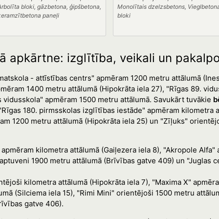
Arbolīta bloki, gāzbetona, ģipšbetona,
Monolītais dzelzsbetons, Vieglbeton
keramzītbetona paneļi
bloki
ā apkārtne: izglītība, veikali un pakalp
amatskola - attīstības centrs" apmēram 1200 metru attālumā (Ine
pmēram 1400 metru attālumā (Hipokrāta iela 27), "Rīgas 89. vi
las vidusskola" apmēram 1500 metru attālumā. Savukārt tuvākie
b
Rīgas 180. pirmsskolas izglītības iestāde" apmēram kilometra at
am 1200 metru attālumā (Hipokrāta iela 25) un "Zīļuks" orientēj
" apmēram kilometra attālumā (Gaiļezera iela 8), "Akropole Alf
n" aptuveni 1900 metru attālumā (Brīvības gatve 409) un "Juglas
ientējoši kilometra attālumā (Hipokrāta iela 7), "Maxima X" apmē
umā (Silciema iela 15), "Rimi Mini" orientējoši 1500 metru attā
rīvības gatve 406).