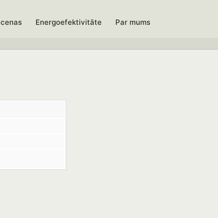
 cenas
Energoefektivitāte
Par mums