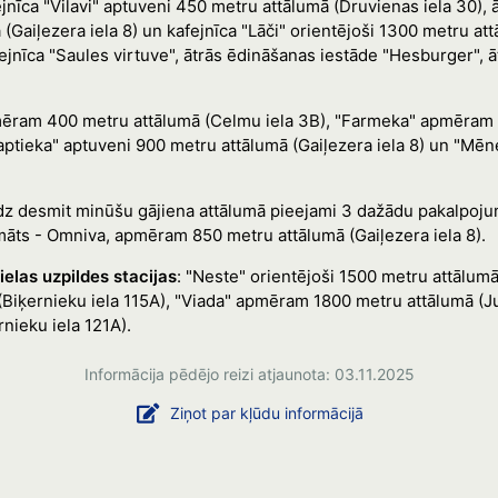
ejnīca "Vilavi" aptuveni 450 metru attālumā (Druvienas iela 30), 
 (Gaiļezera iela 8) un kafejnīca "Lāči" orientējoši 1300 metru 
fejnīca "Saules virtuve", ātrās ēdināšanas iestāde "Hesburger", 
ēram 400 metru attālumā (Celmu iela 3B), "Farmeka" apmēram 
 aptieka" aptuveni 900 metru attālumā (Gaiļezera iela 8) un "M
īdz desmit minūšu gājiena attālumā pieejami 3 dažādu pakalpoj
āts - Omniva, apmēram 850 metru attālumā (Gaiļezera iela 8).
ielas uzpildes stacijas
: "Neste" orientējoši 1500 metru attālumā
Biķernieku iela 115A), "Viada" apmēram 1800 metru attālumā (Jug
nieku iela 121A).
Informācija pēdējo reizi atjaunota: 03.11.2025
Ziņot par kļūdu informācijā