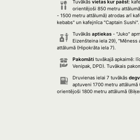
Tuvākās
vietas kur paēst
: kaf
orientējoši 850 metru attālumā
- 1500 metru attālumā) atrodas arī ka
kebabs" un kafejnīca "Captain Sushi".
Tuvākās
aptiekas
- "Juko" apm
Eizenšteina iela 29), "Mēness
attālumā (Hipokrāta iela 7).
Pakomāti
tuvākajā apkaimē: l
Venipak, DPD). Tuvākais pakom
Druvienas ielai 7 tuvākās
degv
aptuveni 1700 metru attālumā (
orientējoši 1800 metru attālumā (Biķer