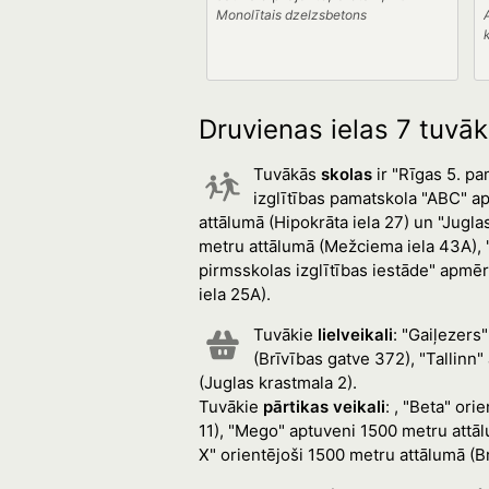
Monolītais dzelzsbetons
Druvienas ielas 7 tuvāk
Tuvākās
skolas
ir "Rīgas 5. p
izglītības pamatskola "ABC" a
attālumā (Hipokrāta iela 27) un "Jug
metru attālumā (Mežciema iela 43A), "
pirmsskolas izglītības iestāde" apmēr
iela 25A).
Tuvākie
lielveikali
: "Gaiļezers
(Brīvības gatve 372), "Tallin
(Juglas krastmala 2).
Tuvākie
pārtikas veikali
: , "Beta" or
11), "Mego" aptuveni 1500 metru attāl
X" orientējoši 1500 metru attālumā (B