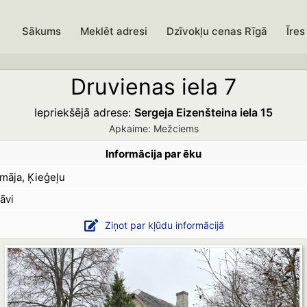
Sākums
Meklēt adresi
Dzīvokļu cenas Rīgā
Īres
Druvienas iela 7
Iepriekšējā adrese:
Sergeja Eizenšteina iela 15
Apkaime: Mežciems
Informācija par ēku
māja, Ķieģeļu
āvi
Ziņot par kļūdu informācijā