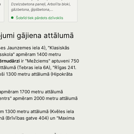
a
Dzelzsbetona paneļi, Arbolīta bloki,
gāzbetona, ģipšbetona,
keramzītbetona paneļi
Šobrīd tiek pārdots dzīvoklis
ojumi gājiena attālumā
ses Jaunzemes iela 4), "Klasiskās
dusskola" apmēram 1400 metru
ērnudārzi
ir "Mežciems" aptuveni 750
tālumā (Tebras iela 6A), "Rīgas 241.
oši 1300 metru attālumā (Hipokrāta
a" apmēram 1700 metru attālumā
 centrs" apmēram 2000 metru attālumā
ram 1300 metru attālumā (Kvēles iela
lumā (Brīvības gatve 404) un "Maxima