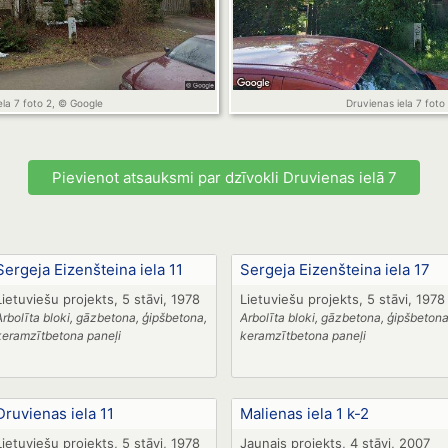
ela 7 foto 2, © Google
Druvienas iela 7 foto
Pievienot atsauksmi par dzīvokli Druvienas ielā 7
Sergeja Eizenšteina iela 11
Sergeja Eizenšteina iela 17
Lietuviešu projekts, 5 stāvi, 1978
Lietuviešu projekts, 5 stāvi, 1978
Arbolīta bloki, gāzbetona, ģipšbetona,
Arbolīta bloki, gāzbetona, ģipšbetona
keramzītbetona paneļi
keramzītbetona paneļi
Druvienas iela 11
Malienas iela 1 k-2
Lietuviešu projekts, 5 stāvi, 1978
Jaunais projekts, 4 stāvi, 2007