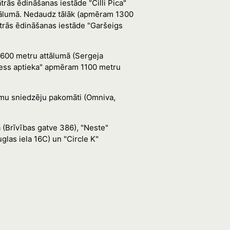
ātrās ēdināšanas iestāde "Čilli Pica"
attālumā. Nedaudz tālāk (apmēram 1300
ātrās ēdināšanas iestāde "Garšeigs
600 metru attālumā (Sergeja
ēness aptieka" apmēram 1100 metru
umu sniedzēju pakomāti (Omniva,
 (Brīvības gatve 386), "Neste"
las iela 16C) un "Circle K"