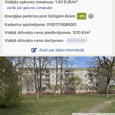
Vidējās apkures izmaksas:
1.40 EUR/m²
vairāk par apkures izmaksām
?
Enerģijas patēriņs pret līdzīgām ēkām:
-6%
Kadastra apzīmējums:
01001110060001
Vidējā dzīvokļu cena piedāvājumos:
1010 €/m²
Vidējā dzīvokļu cena
darījumos:
XXXX €/m²
Ziņot par kļūdu informācijā