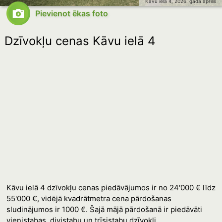
Kāvu iela 4, 2026. gada aprīlis
Pievienot ēkas foto
Dzīvokļu cenas Kāvu ielā 4
Kāvu ielā 4 dzīvokļu cenas piedāvājumos ir no 24'000 € līdz
55'000 €, vidējā kvadrātmetra cena pārdošanas
sludinājumos ir 1000 €. Šajā mājā pārdošanā ir piedāvāti
vienistabas, divistabu un trīsistabu dzīvokļi.