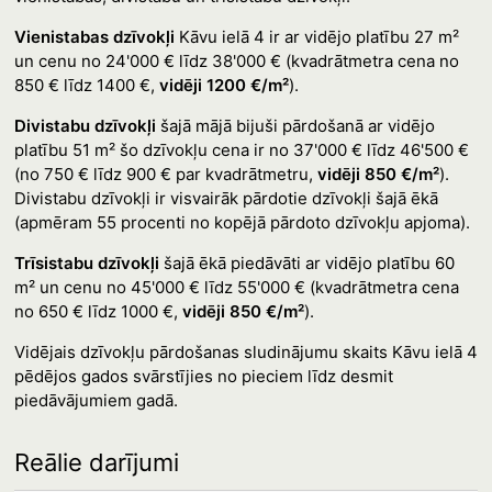
Vienistabas dzīvokļi
Kāvu ielā 4 ir ar vidējo platību 27 m²
un cenu no 24'000 € līdz 38'000 € (kvadrātmetra cena no
850 € līdz 1400 €,
vidēji 1200 €/m²
).
Divistabu dzīvokļi
šajā mājā bijuši pārdošanā ar vidējo
platību 51 m² šo dzīvokļu cena ir no 37'000 € līdz 46'500 €
(no 750 € līdz 900 € par kvadrātmetru,
vidēji 850 €/m²
).
Divistabu dzīvokļi ir visvairāk pārdotie dzīvokļi šajā ēkā
(apmēram 55 procenti no kopējā pārdoto dzīvokļu apjoma).
Trīsistabu dzīvokļi
šajā ēkā piedāvāti ar vidējo platību 60
m² un cenu no 45'000 € līdz 55'000 € (kvadrātmetra cena
no 650 € līdz 1000 €,
vidēji 850 €/m²
).
Vidējais dzīvokļu pārdošanas sludinājumu skaits Kāvu ielā 4
pēdējos gados svārstījies no pieciem līdz desmit
piedāvājumiem gadā.
Reālie darījumi