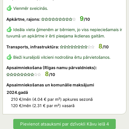
Vienmēr sveicinās.
9
Apkārtne, rajons:
/10
Ideāla vieta ģimenēm ar bērniem, jo viss nepieciešamais ir
tuvumā un apkārtne ir ērti pieejama ikdienas gaitām.
8
Transports, infrastruktūra:
/10
Bieži kursējoši vilcieni nodrošina ērtu pārvietošanos.
Apsaimniekošana (Rīgas namu pārvaldnieks):
8
/10
Apsaimniekošanas un komunālie maksājumi
2024.gadā
210 €/mēn (4.04 € par m²) apkures sezonā
120 €/mēn (2.31 € par m²) vasarā
Pievienot atsauksmi par dzīvokli Kāvu ielā 4