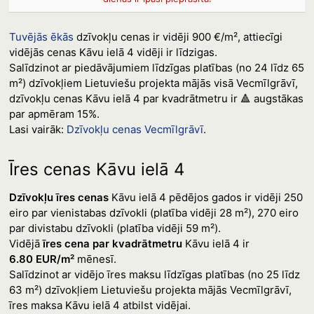
Tuvējās ēkās
dzīvokļu cenas ir vidēji 900 €/m², attiecīgi
vidējās cenas Kāvu ielā 4 vidēji ir līdzigas.
Salīdzinot ar piedāvājumiem līdzīgas platības (no 24 līdz 65
m²) dzīvokļiem Lietuviešu projekta mājās visā Vecmīlgrāvī,
dzīvokļu cenas Kāvu ielā 4 par kvadrātmetru ir 🔺 augstākas
par apmēram 15%.
Lasi vairāk:
Dzīvokļu cenas Vecmīlgrāvī
.
Īres cenas Kāvu ielā 4
Dzīvokļu īres cenas
Kāvu ielā 4 pēdējos gados ir vidēji 250
eiro par vienistabas dzīvokli (platība vidēji 28 m²), 270 eiro
par divistabu dzīvokli (platība vidēji 59 m²).
Vidējā
īres cena par kvadrātmetru
Kāvu ielā 4 ir
6.80 EUR/m²
mēnesī.
Salīdzinot ar vidējo īres maksu līdzīgas platības (no 25 līdz
63 m²) dzīvokļiem Lietuviešu projekta mājās Vecmīlgrāvī,
īres maksa Kāvu ielā 4 atbilst vidējai.