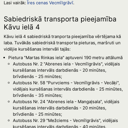
Lasi vairāk:
Īres cenas Vecmīlgrāvī
.
Sabiedriskā transporta pieejamība
Kāvu ielā 4
Kāvu ielā 4 sabiedriskā tranporta pieejamība vērtējama kā
laba. Tuvākās sabiedriskā transporta pieturas, maršruti un
vidējie kursēšanas intervāli tajās:
Pietura "Martas Rinkas iela" aptuveni 190 metru attālumā
Autobuss Nr. 2 "Abrenes iela - Vecmīlgrāvis", vidējais
kursēšanas intervāls darbdienās - 20 minūtes,
brīvdienās - 25 minūtes;
Autobuss Nr. 58 "Purvciems - Vecmīlgrāvis - Vecāķi",
vidējais kursēšanas intervāls darbdienās - 25 minūtes,
brīvdienās - 35 minūtes;
Autobuss Nr. 24 "Abrenes iela - Mangaļsala", vidējais
kursēšanas intervāls darbdienās - 20 minūtes,
brīvdienās - 25 minūtes;
Autobuss Nr. 29 "Mežciems - Vecmīlgrāvis", vidējais
kursēšanas intervāls darbdienās - 40 minūtes,