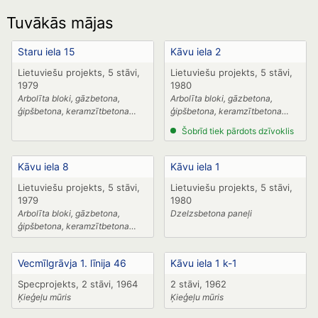
Tuvākās mājas
Staru iela 15
Kāvu iela 2
Lietuviešu projekts, 5 stāvi,
Lietuviešu projekts, 5 stāvi,
1979
1980
Arbolīta bloki, gāzbetona,
Arbolīta bloki, gāzbetona,
ģipšbetona, keramzītbetona
ģipšbetona, keramzītbetona
paneļi
paneļi,
Šobrīd tiek pārdots dzīvoklis
Kāvu iela 8
Kāvu iela 1
Lietuviešu projekts, 5 stāvi,
Lietuviešu projekts, 5 stāvi,
1979
1980
Arbolīta bloki, gāzbetona,
Dzelzsbetona paneļi
ģipšbetona, keramzītbetona
paneļi
Vecmīlgrāvja 1. līnija 46
Kāvu iela 1 k-1
Specprojekts, 2 stāvi, 1964
2 stāvi, 1962
Ķieģeļu mūris
Ķieģeļu mūris