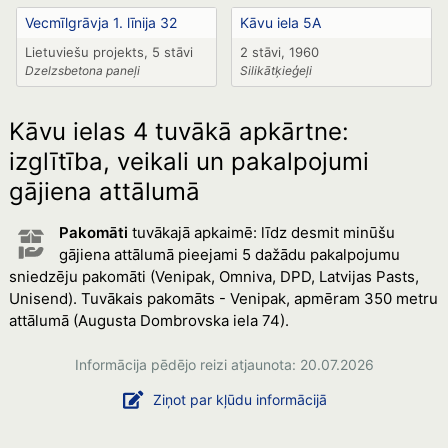
Vecmīlgrāvja 1. līnija 32
Kāvu iela 5A
Lietuviešu projekts, 5 stāvi
2 stāvi, 1960
Dzelzsbetona paneļi
Silikātķieģeļi
Kāvu ielas 4 tuvākā apkārtne:
izglītība, veikali un pakalpojumi
gājiena attālumā
Pakomāti
tuvākajā apkaimē: līdz desmit minūšu
gājiena attālumā pieejami 5 dažādu pakalpojumu
sniedzēju pakomāti (Venipak, Omniva, DPD, Latvijas Pasts,
Unisend). Tuvākais pakomāts - Venipak, apmēram 350 metru
attālumā (Augusta Dombrovska iela 74).
Informācija pēdējo reizi atjaunota: 20.07.2026
Ziņot par kļūdu informācijā