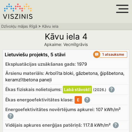
Dzīvokļu mājas Rīgā
>
Kāvu iela
Kāvu iela 4
Apkaime: Vecmīlgrāvis
Lietuviešu projekts, 5 stāvi
1 atsauksme
Ekspluatācijas uzsākšanas gads:
1979
Ārsienu materiāls:
Arbolīta bloki, gāzbetona, ģipšbetona,
keramzītbetona paneļi
?
Ēkas fiziskais nolietojums:
Labā
stāvoklī
(2026.
)
?
Ēkas energoefektivitātes klase:
E
Energoefektivitātes novērtējums apkurei:
107 kWh/m²
?
?
Vidējais apkures enerģijas patēriņš:
117.8 kWh/m²