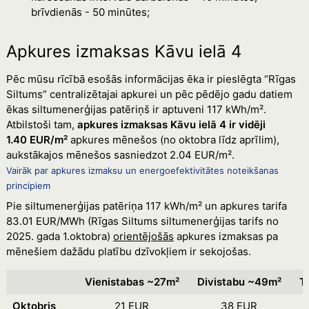
brīvdienās - 50 minūtes;
Apkures izmaksas Kāvu ielā 4
Pēc mūsu rīcībā esošās informācijas ēka ir pieslēgta “Rīgas
Siltums” centralizētajai apkurei un pēc pēdējo gadu datiem
ēkas siltumenerģijas patēriņš ir aptuveni 117 kWh/m².
Atbilstoši tam,
apkures izmaksas Kāvu ielā 4 ir vidēji
1.40 EUR/m²
apkures mēnešos (no oktobra līdz aprīlim),
aukstākajos mēnešos sasniedzot 2.04 EUR/m².
Vairāk par apkures izmaksu un energoefektivitātes noteikšanas
principiem
Pie siltumenerģijas patēriņa 117 kWh/m² un apkures tarifa
83.01 EUR/MWh (Rīgas Siltums siltumenerģijas tarifs no
2025. gada 1.oktobra)
orientējošās
apkures izmaksas pa
mēnešiem dažādu platību dzīvokļiem ir sekojošas.
Vienistabas ~27m²
Divistabu ~49m²
T
Oktobris
21 EUR
38 EUR