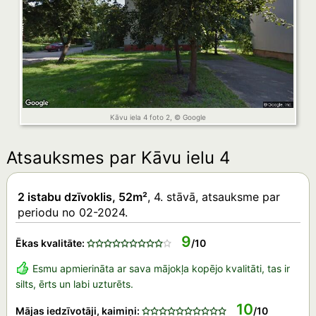
Kāvu iela 4 foto 2, © Google
Atsauksmes par Kāvu ielu 4
2 istabu dzīvoklis, 52m²
, 4. stāvā, atsauksme par
periodu no 02-2024.
9
Ēkas kvalitāte:
/10
Esmu apmierināta ar sava mājokļa kopējo kvalitāti, tas ir
silts, ērts un labi uzturēts.
10
Mājas iedzīvotāji, kaimiņi:
/10