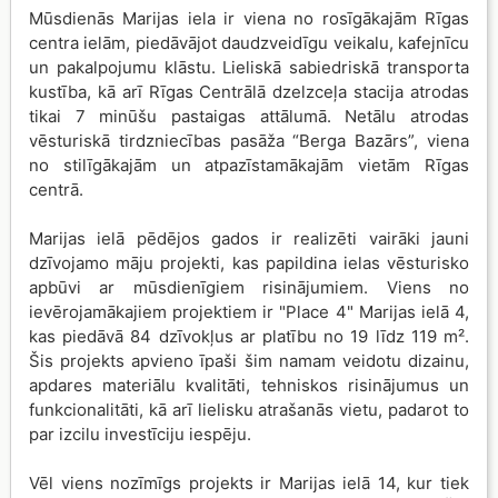
Mūsdienās Marijas iela ir viena no rosīgākajām Rīgas
centra ielām, piedāvājot daudzveidīgu veikalu, kafejnīcu
un pakalpojumu klāstu. Lieliskā sabiedriskā transporta
kustība, kā arī Rīgas Centrālā dzelzceļa stacija atrodas
tikai 7 minūšu pastaigas attālumā. Netālu atrodas
vēsturiskā tirdzniecības pasāža “Berga Bazārs”, viena
no stilīgākajām un atpazīstamākajām vietām Rīgas
centrā.
Marijas ielā pēdējos gados ir realizēti vairāki jauni
dzīvojamo māju projekti, kas papildina ielas vēsturisko
apbūvi ar mūsdienīgiem risinājumiem. Viens no
ievērojamākajiem projektiem ir "Place 4" Marijas ielā 4,
kas piedāvā 84 dzīvokļus ar platību no 19 līdz 119 m².
Šis projekts apvieno īpaši šim namam veidotu dizainu,
apdares materiālu kvalitāti, tehniskos risinājumus un
funkcionalitāti, kā arī lielisku atrašanās vietu, padarot to
par izcilu investīciju iespēju.
Vēl viens nozīmīgs projekts ir Marijas ielā 14, kur tiek