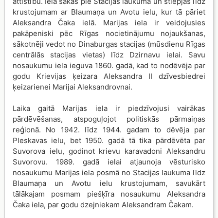
attīstību. Iela sākas pie Stacijas laukuma un stiepjas līdz
krustojumam ar Blaumaņa un Avotu ielu, kur tā pāriet
Aleksandra Čaka ielā. Marijas iela ir veidojusies
pakāpeniski pēc Rīgas nocietinājumu nojaukšanas,
sākotnēji vedot no Dinaburgas stacijas (mūsdienu Rīgas
centrālās stacijas vietas) līdz Dzirnavu ielai. Savu
nosaukumu iela ieguva 1860. gadā, kad to nodēvēja par
godu Krievijas ķeizara Aleksandra II dzīvesbiedrei
ķeizarienei Marijai Aleksandrovnai.
Laika gaitā Marijas iela ir piedzīvojusi vairākas
pārdēvēšanas, atspoguļojot politiskās pārmaiņas
reģionā. No 1942. līdz 1944. gadam to dēvēja par
Pleskavas ielu, bet 1950. gadā tā tika pārdēvēta par
Suvorova ielu, godinot krievu karavadoni Aleksandru
Suvorovu. 1989. gadā ielai atjaunoja vēsturisko
nosaukumu Marijas iela posmā no Stacijas laukuma līdz
Blaumaņa un Avotu ielu krustojumam, savukārt
tālākajam posmam piešķīra nosaukumu Aleksandra
Čaka iela, par godu dzejniekam Aleksandram Čakam.