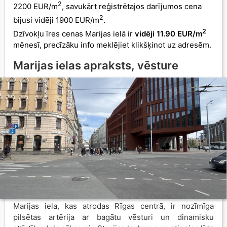
2
2200 EUR/m
, savukārt reģistrētajos darījumos cena
2
bijusi vidēji 1900 EUR/m
.
2
Dzīvokļu īres cenas Marijas ielā ir
vidēji 11.90 EUR/m
mēnesī, precīzāku info meklējiet klikšķinot uz adresēm.
Marijas ielas apraksts, vēsture
Marijas iela, kas atrodas Rīgas centrā, ir nozīmīga
pilsētas artērija ar bagātu vēsturi un dinamisku