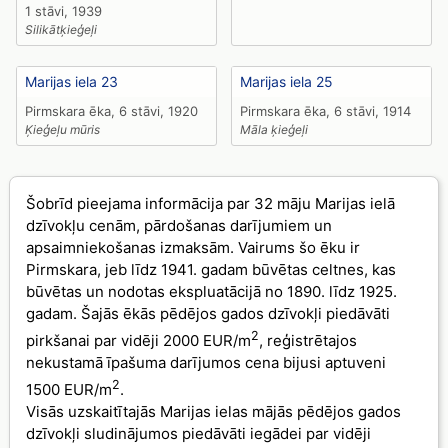
1 stāvi, 1939
Silikātķieģeļi
Marijas iela 23
Marijas iela 25
Pirmskara ēka, 6 stāvi, 1920
Pirmskara ēka, 6 stāvi, 1914
Ķieģeļu mūris
Māla ķieģeļi
Šobrīd pieejama informācija par 32 māju Marijas ielā
dzīvokļu cenām, pārdošanas darījumiem un
apsaimniekošanas izmaksām. Vairums šo ēku ir
Pirmskara, jeb līdz 1941. gadam būvētas celtnes, kas
būvētas un nodotas ekspluatācijā no 1890. līdz 1925.
gadam. Šajās ēkās pēdējos gados dzīvokļi piedāvāti
2
pirkšanai par vidēji 2000 EUR/m
, reģistrētajos
nekustamā īpašuma darījumos cena bijusi aptuveni
2
1500 EUR/m
.
Visās uzskaitītajās Marijas ielas mājās pēdējos gados
dzīvokļi sludinājumos piedāvāti iegādei par vidēji