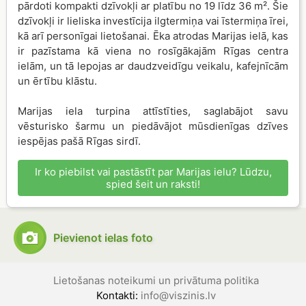
pārdoti kompakti dzīvokļi ar platību no 19 līdz 36 m². Šie
dzīvokļi ir lieliska investīcija ilgtermiņa vai īstermiņa īrei,
kā arī personīgai lietošanai. Ēka atrodas Marijas ielā, kas
ir pazīstama kā viena no rosīgākajām Rīgas centra
ielām, un tā lepojas ar daudzveidīgu veikalu, kafejnīcām
un ērtību klāstu.
Marijas iela turpina attīstīties, saglabājot savu
vēsturisko šarmu un piedāvājot mūsdienīgas dzīves
iespējas pašā Rīgas sirdī.
Ir ko piebilst vai pastāstīt par Marijas ielu? Lūdzu,
spied šeit un raksti!
Pievienot ielas foto
Lietošanas noteikumi un privātuma politika
Kontakti:
info@viszinis.lv