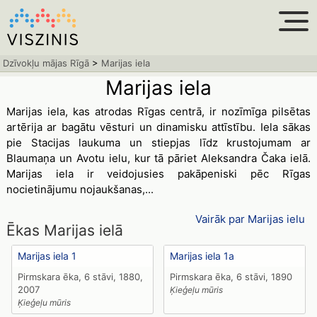
Dzīvokļu mājas Rīgā
>
Marijas iela
Marijas iela
Marijas iela, kas atrodas Rīgas centrā, ir nozīmīga pilsētas
artērija ar bagātu vēsturi un dinamisku attīstību. Iela sākas
pie Stacijas laukuma un stiepjas līdz krustojumam ar
Blaumaņa un Avotu ielu, kur tā pāriet Aleksandra Čaka ielā.
Marijas iela ir veidojusies pakāpeniski pēc Rīgas
nocietinājumu nojaukšanas,...
Vairāk par Marijas ielu
Ēkas Marijas ielā
Marijas iela 1
Marijas iela 1a
Pirmskara ēka, 6 stāvi, 1880,
Pirmskara ēka, 6 stāvi, 1890
2007
Ķieģeļu mūris
Ķieģeļu mūris