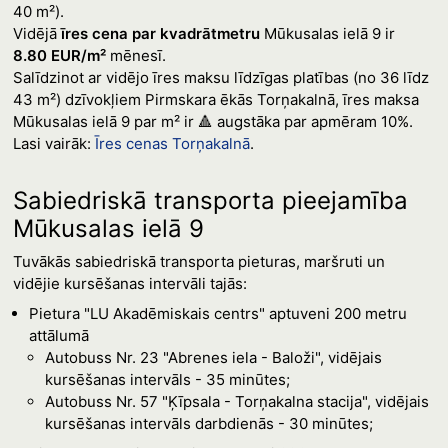
40 m²).
Vidējā
īres cena par kvadrātmetru
Mūkusalas ielā 9 ir
8.80 EUR/m²
mēnesī.
Salīdzinot ar vidējo īres maksu līdzīgas platības (no 36 līdz
43 m²) dzīvokļiem Pirmskara ēkās Torņakalnā, īres maksa
Mūkusalas ielā 9 par m² ir 🔺 augstāka par apmēram 10%.
Lasi vairāk:
Īres cenas Torņakalnā
.
Sabiedriskā transporta pieejamība
Mūkusalas ielā 9
Tuvākās sabiedriskā transporta pieturas, maršruti un
vidējie kursēšanas intervāli tajās:
Pietura "LU Akadēmiskais centrs" aptuveni 200 metru
attālumā
Autobuss Nr. 23 "Abrenes iela - Baloži", vidējais
kursēšanas intervāls - 35 minūtes;
Autobuss Nr. 57 "Ķīpsala - Torņakalna stacija", vidējais
kursēšanas intervāls darbdienās - 30 minūtes;