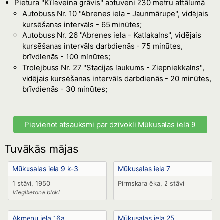
Pietura "Kīleveina grāvis" aptuveni 230 metru attālumā
Autobuss Nr. 10 "Abrenes iela - Jaunmārupe", vidējais
kursēšanas intervāls - 65 minūtes;
Autobuss Nr. 26 "Abrenes iela - Katlakalns", vidējais
kursēšanas intervāls darbdienās - 75 minūtes,
brīvdienās - 100 minūtes;
Trolejbuss Nr. 27 "Stacijas laukums - Ziepniekkalns",
vidējais kursēšanas intervāls darbdienās - 20 minūtes,
brīvdienās - 30 minūtes;
Pievienot atsauksmi par dzīvokli Mūkusalas ielā 9
Tuvākās mājas
Mūkusalas iela 9 k-3
Mūkusalas iela 7
1 stāvi, 1950
Pirmskara ēka, 2 stāvi
Vieglbetona bloki
Akmeņu iela 16a
Mūkusalas iela 25