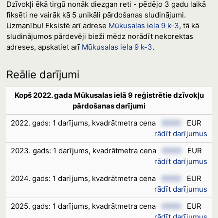
Dzīvokļi ēkā tirgū nonāk diezgan reti - pēdējo 3 gadu laikā
fiksēti ne vairāk kā 5 unikāli pārdošanas sludinājumi.
Uzmanību!
Eksistē arī adrese
Mūkusalas iela 9 k-3
, tā kā
sludinājumos pārdevēji bieži mēdz norādīt nekorektas
adreses, apskatiet arī
Mūkusalas iela 9 k-3
.
Reālie darījumi
Kopš 2022. gada Mūkusalas ielā 9 reģistrētie dzīvokļu
pārdošanas darījumi
2022. gads: 1 darījums, kvadrātmetra cena
XXXX
EUR
rādīt darījumus
2023. gads: 1 darījums, kvadrātmetra cena
XXXX
EUR
rādīt darījumus
2024. gads: 1 darījums, kvadrātmetra cena
XXXX
EUR
rādīt darījumus
2025. gads: 1 darījums, kvadrātmetra cena
XXXX
EUR
rādīt darījumus