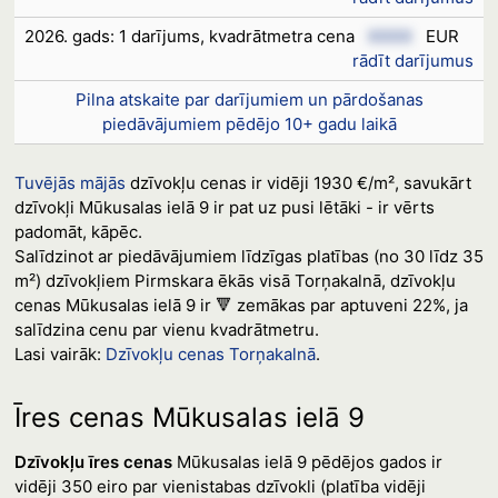
2026. gads: 1 darījums, kvadrātmetra cena
XXXX
EUR
rādīt darījumus
Pilna atskaite par darījumiem un pārdošanas
piedāvājumiem pēdējo 10+ gadu laikā
Tuvējās mājās
dzīvokļu cenas ir vidēji 1930 €/m², savukārt
dzīvokļi Mūkusalas ielā 9 ir pat uz pusi lētāki - ir vērts
padomāt, kāpēc.
Salīdzinot ar piedāvājumiem līdzīgas platības (no 30 līdz 35
m²) dzīvokļiem Pirmskara ēkās visā Torņakalnā, dzīvokļu
cenas Mūkusalas ielā 9 ir 🔻 zemākas par aptuveni 22%, ja
salīdzina cenu par vienu kvadrātmetru.
Lasi vairāk:
Dzīvokļu cenas Torņakalnā
.
Īres cenas Mūkusalas ielā 9
Dzīvokļu īres cenas
Mūkusalas ielā 9 pēdējos gados ir
vidēji 350 eiro par vienistabas dzīvokli (platība vidēji