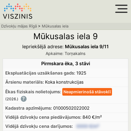
Dzīvokļu mājas Rīgā
>
Mūkusalas iela
Mūkusalas iela 9
Iepriekšējā adrese:
Mūkusalas iela 9/11
Apkaime: Torņakalns
Pirmskara ēka, 3 stāvi
Ekspluatācijas uzsākšanas gads:
1925
Ārsienu materiāls:
Koka konstrukcijas
Ēkas fiziskais nolietojums:
Neapmierinošā
stāvoklī
?
(2026.
)
Kadastra apzīmējums:
01000502022002
Vidējā dzīvokļu cena piedāvājumos:
840 €/m²
Vidējā dzīvokļu cena
darījumos:
XXXX €/m²