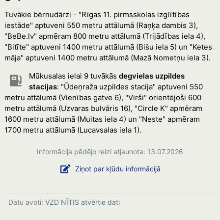
Tuvākie bērnudārzi - "Rīgas 11. pirmsskolas izglītības
iestāde" aptuveni 550 metru attālumā (Raņķa dambis 3),
"BeBe.lv" apmēram 800 metru attālumā (Trijādības iela 4),
"Bitīte" aptuveni 1400 metru attālumā (Bišu iela 5) un "Ketes
māja" aptuveni 1400 metru attālumā (Mazā Nometņu iela 3).
Mūkusalas ielai 9 tuvākās
degvielas uzpildes
stacijas
: "Ūdeņraža uzpildes stacija" aptuveni 550
metru attālumā (Vienības gatve 6), "Virši" orientējoši 600
metru attālumā (Uzvaras bulvāris 16), "Circle K" apmēram
1600 metru attālumā (Muitas iela 4) un "Neste" apmēram
1700 metru attālumā (Lucavsalas iela 1).
Informācija pēdējo reizi atjaunota: 13.07.2026
Ziņot par kļūdu informācijā
Datu avoti:
VZD NĪTIS atvērtie dati