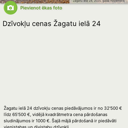
Žagatu iela 24, 2025. gada novembris
Pievienot ēkas foto
Dzīvokļu cenas Žagatu ielā 24
Žagatu ielā 24 dzīvokļu cenas piedāvājumos ir no 32'500 €
līdz 65'500 €, vidējā kvadrātmetra cena pārdošanas
sludinājumos ir 1000 €. Šajā mājā pārdošanā ir piedāvāti
vienistabas un divistabu dzīvokļi.