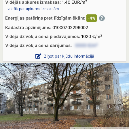
Vidējās apkures izmaksas:
1.40 EUR/m²
vairāk par apkures izmaksām
?
Enerģijas patēriņs pret līdzīgām ēkām:
-4%
Kadastra apzīmējums:
01000702296002
Vidējā dzīvokļu cena piedāvājumos:
1020 €/m²
Vidējā dzīvokļu cena
darījumos:
XXXX €/m²
Ziņot par kļūdu informācijā