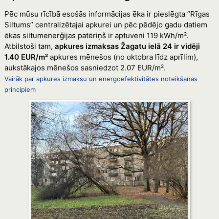
Pēc mūsu rīcībā esošās informācijas ēka ir pieslēgta “Rīgas
Siltums” centralizētajai apkurei un pēc pēdējo gadu datiem
ēkas siltumenerģijas patēriņš ir aptuveni 119 kWh/m².
Atbilstoši tam,
apkures izmaksas Žagatu ielā 24 ir vidēji
1.40 EUR/m²
apkures mēnešos (no oktobra līdz aprīlim),
aukstākajos mēnešos sasniedzot 2.07 EUR/m².
Vairāk par apkures izmaksu un energoefektivitātes noteikšanas
principiem