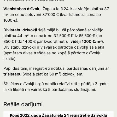
Vienistabas dzīvokļi
Žagatu ielā 24 ir ar vidējo platību 37
m² un cenu aptuveni 37'000 € (kvadrātmetra cena ap
1000 €).
Divistabu dzīvokļi
šajā mājā bijuši pārdošanā ar vidējo
platību 44 m² to cena ir no 32'500 € līdz 65'500 € (no
850 € līdz 1400 € par kvadrātmetru,
vidēji 1000 €/m²
).
Divistabu dzīvokļi ir visvairāk pārdotie dzīvokļi šajā ēkā
(apmēram divas trešdaļas no kopējā pārdoto dzīvokļu
skaita).
Papildus tam, ir reģistrēti notikuši pārdošanas darījumi ar
trīsistabu
(vidējā platība 60 m²) dzīvokļiem.
Šīs ēkas dzīvokļi tirgū nonāk relatīvi reti - pēdējo 3 gadu
laikā fiksēti ne vairāk kā 5 pārdošanas sludinājumi.
Reālie darījumi
Kopš 2022. gada Žagatu ielā 24 reģistrētie dzīvokļu