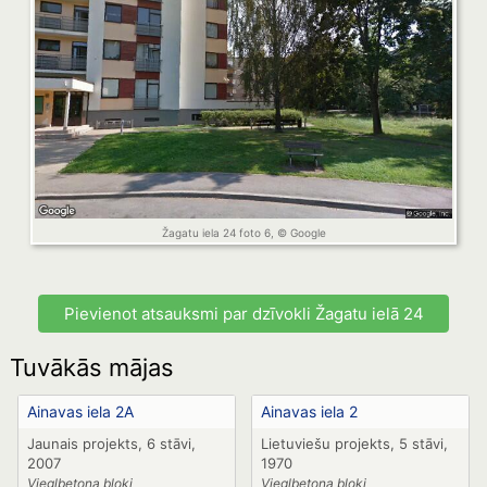
Žagatu iela 24 foto 6, © Google
Pievienot atsauksmi par dzīvokli Žagatu ielā 24
Tuvākās mājas
Ainavas iela 2A
Ainavas iela 2
Jaunais projekts, 6 stāvi,
Lietuviešu projekts, 5 stāvi,
2007
1970
Vieglbetona bloki
Vieglbetona bloki