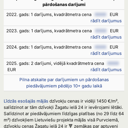
pārdošanas darījumi
2022. gads: 1 darījums, kvadrātmetra cena
XXXX
EUR
rādīt darījumus
2023. gads: 1 darījums, kvadrātmetra cena
XXXX
EUR
rādīt darījumus
2024. gads: 1 darījums, kvadrātmetra cena
XXXX
EUR
rādīt darījumus
2025. gads: 2 darījumi, vidējā kvadrātmetra cena
XXXX
EUR
rādīt darījumus
Pilna atskaite par darījumiem un pārdošanas
piedāvājumiem pēdējo 10+ gadu laikā
Līdzās esošajās mājās
dzīvokļu cenas ir vidēji 1450 €/m²,
salīdzinot ar tām dzīvokļi Žagatu ielā 24 ir ievērojami lētāki.
Salīdzinot ar piedāvājumiem līdzīgas platības (no 29 līdz 64
m²) dzīvokļiem Lietuviešu projekta mājās visā Purvciemā,
dzīvokļu cenas Žagatu ielā 24 ir 🔻 zemākas par aptuveni