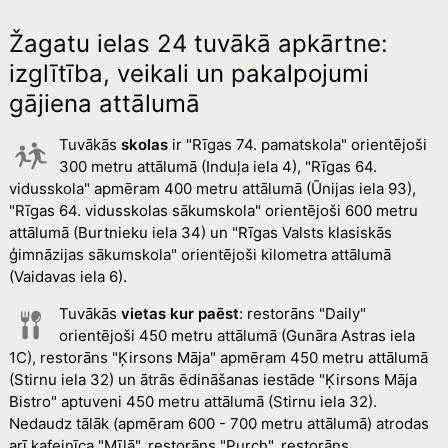
paneļi
paneļi
Žagatu ielas 24 tuvākā apkārtne:
izglītība, veikali un pakalpojumi
gājiena attālumā
Tuvākās
skolas
ir "Rīgas 74. pamatskola" orientējoši
300 metru attālumā (Induļa iela 4), "Rīgas 64.
vidusskola" apmēram 400 metru attālumā (Ūnijas iela 93),
"Rīgas 64. vidusskolas sākumskola" orientējoši 600 metru
attālumā (Burtnieku iela 34) un "Rīgas Valsts klasiskās
ģimnāzijas sākumskola" orientējoši kilometra attālumā
(Vaidavas iela 6).
Tuvākās
vietas kur paēst
: restorāns "Daily"
orientējoši 450 metru attālumā (Gunāra Astras iela
1C), restorāns "Ķirsons Māja" apmēram 450 metru attālumā
(Stirnu iela 32) un ātrās ēdināšanas iestāde "Ķirsons Māja
Bistro" aptuveni 450 metru attālumā (Stirnu iela 32).
Nedaudz tālāk (apmēram 600 - 700 metru attālumā) atrodas
arī kafejnīca "Mīļā", restorāns "Purch", restorāns