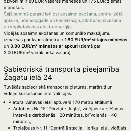
dzīvoklim ir 80 EUR vasaras mēnešos un 175 EUR ziemas
mēnešos.
Šajā summā parasti ietilpst apsaimniekošana, centralizētā
apkure, ūdensapgāde un kanalizācija, atkritumu izvešana
un koplietošanas elektroenerģija.
Vidējās apsaimniekošanas un komunālo maksājumu
izmaksas par kvadrātmetru ir
1.80 EUR/m² siltajos mēnešos
un
3.80 EUR/m² mēnešos ar apkuri
(ziemā par
2.00 EUR/m² vairāk nekā vasarā).
Sabiedriskā transporta pieejamība
Žagatu ielā 24
Tuvākās sabiedriskā transporta pieturas, maršruti un
vidējie kursēšanas intervāli tajās:
Pietura "Ainavas iela" aptuveni 170 metru attālumā
Autobuss Nr. 15 "Dārziņi - Jugla", vidējais kursēšanas
intervāls darbdienās - 20 minūtes, brīvdienās - 40
minūtes;
Trolejbuss Nr. 11 "Centrālā stacija - Ieriķu iela", vidējais