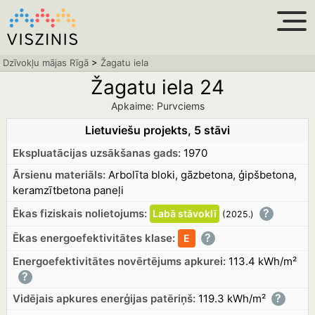
Dzīvokļu mājas Rīgā
>
Žagatu iela
Žagatu iela 24
Apkaime: Purvciems
Lietuviešu projekts, 5 stāvi
Ekspluatācijas uzsākšanas gads:
1970
Ārsienu materiāls:
Arbolīta bloki, gāzbetona, ģipšbetona,
keramzītbetona paneļi
?
Ēkas fiziskais nolietojums:
Labā
stāvoklī
(2025.
)
?
Ēkas energoefektivitātes klase:
E
Energoefektivitātes novērtējums apkurei:
113.4 kWh/m²
?
?
Vidējais apkures enerģijas patēriņš:
119.3 kWh/m²