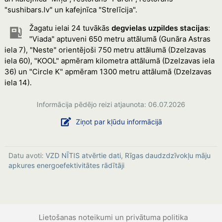
"sushibars.lv" un kafejnīca "Strelīcija".
Žagatu ielai 24 tuvākās
degvielas uzpildes stacijas
:
"Viada" aptuveni 650 metru attālumā (Gunāra Astras
iela 7), "Neste" orientējoši 750 metru attālumā (Dzelzavas
iela 60), "KOOL" apmēram kilometra attālumā (Dzelzavas iela
36) un "Circle K" apmēram 1300 metru attālumā (Dzelzavas
iela 14).
Informācija pēdējo reizi atjaunota: 06.07.2026
Ziņot par kļūdu informācijā
Datu avoti:
VZD NĪTIS atvērtie dati
,
Rīgas daudzdzīvokļu māju
apkures energoefektivitātes rādītāji
Lietošanas noteikumi un privātuma politika