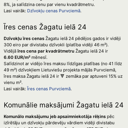
8%, ja salīdzina cenu par vienu kvadrātmetru.
Lasi vairāk:
Dzīvokļu cenas Purvciemā
.
Īres cenas Žagatu ielā 24
Dzīvokļu īres cenas
Žagatu ielā 24 pēdējos gados ir vidēji
300 eiro par divistabu dzīvokli (platība vidēji 46 m²).
Vidējā
īres cena par kvadrātmetru
Žagatu ielā 24 ir
6.60 EUR/m²
mēnesī.
Salīdzinot ar vidējo īres maksu līdzīgas platības (no 41 līdz
49 m²) dzīvokļiem Lietuviešu projekta mājās Purvciemā,
īres maksa Žagatu ielā 24 ir 🔻 zemāka par aptuveni 15% uz
vienu m².
Lasi vairāk:
Īres cenas Purvciemā
.
Komunālie maksājumi Žagatu ielā 24
Komunālo maksājumu jeb apsaimniekotāja rēķins
pēc
izīrētāju un dzīvokļu pārdevēju vārdiem vidēji divistabu