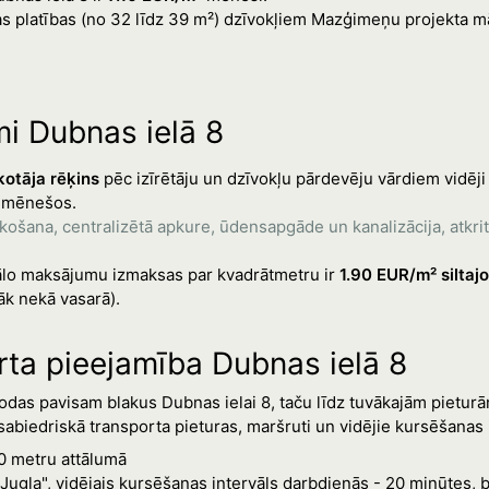
īgas platības (no 32 līdz 39 m²) dzīvokļiem Mazģimeņu projekta
i Dubnas ielā 8
otāja rēķins
pēc izīrētāju un dzīvokļu pārdevēju vārdiem vidēji
 mēnešos.
ekošana, centralizētā apkure, ūdensapgāde un kanalizācija, atkr
lo maksājumu izmaksas par kvadrātmetru ir
1.90 EUR/m² silta
āk nekā vasarā).
rta pieejamība Dubnas ielā 8
das pavisam blakus Dubnas ielai 8, taču līdz tuvākajām pieturām 
sabiedriskā transporta pieturas, maršruti un vidējie kursēšanas i
90 metru attālumā
 Jugla", vidējais kursēšanas intervāls darbdienās - 20 minūtes, 