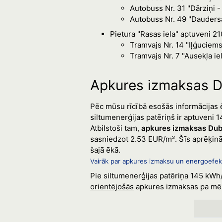
Autobuss Nr. 31 "Dārziņi -
Autobuss Nr. 49 "Daudersa
Pietura "Rasas iela" aptuveni 2
Tramvajs Nr. 14 "Iļģuciems
Tramvajs Nr. 7 "Ausekļa ie
Apkures izmaksas D
Pēc mūsu rīcībā esošās informācijas ē
siltumenerģijas patēriņš ir aptuveni 
Atbilstoši tam,
apkures izmaksas Dubna
sasniedzot 2.53 EUR/m². Šīs aprēķināt
šajā ēkā.
Vairāk par apkures izmaksu un energoefekt
Pie siltumenerģijas patēriņa 145 kWh
orientējošās
apkures izmaksas pa mēn