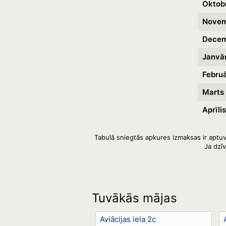
Oktob
Novem
Decem
Janvār
Februā
Marts
Aprīlis
Tabulā sniegtās apkures izmaksas ir aptuv
Ja dzī
Tuvākās mājas
Aviācijas iela 2c