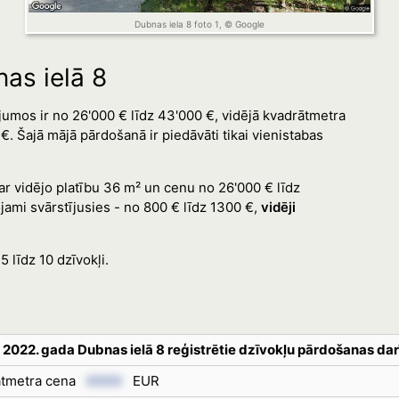
Dubnas iela 8 foto 1, © Google
as ielā 8
umos ir no 26'000 € līdz 43'000 €, vidējā kvadrātmetra
. Šajā mājā pārdošanā ir piedāvāti tikai vienistabas
ar vidējo platību 36 m² un cenu no 26'000 € līdz
jami svārstījusies - no 800 € līdz 1300 €,
vidēji
5 līdz 10 dzīvokļi.
 2022. gada Dubnas ielā 8 reģistrētie dzīvokļu pārdošanas dar
rātmetra cena
XXXX
EUR