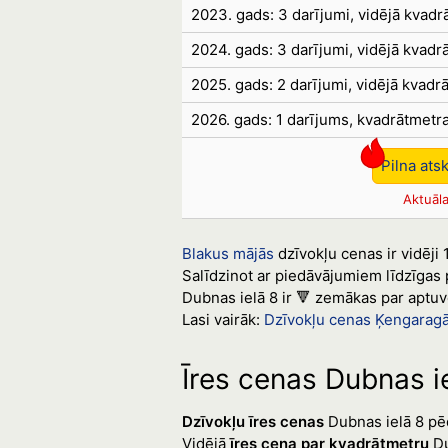
2023. gads: 3 darījumi, vidējā kvad
2024. gads: 3 darījumi, vidējā kvad
2025. gads: 2 darījumi, vidējā kvad
2026. gads: 1 darījums, kvadrātmetr
Pilna ats
Aktuāla
Blakus mājās
dzīvokļu cenas ir vidēji 
Salīdzinot ar piedāvājumiem līdzīgas
Dubnas ielā 8 ir 🔻 zemākas par aptuv
Lasi vairāk:
Dzīvokļu cenas Ķengarag
Īres cenas Dubnas i
Dzīvokļu īres cenas
Dubnas ielā 8 pēdē
Vidējā
īres cena par kvadrātmetru
Du