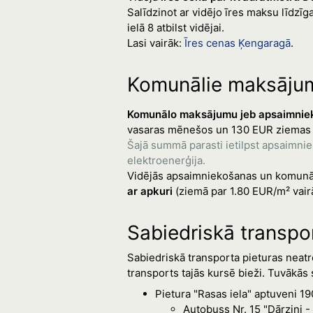
Salīdzinot ar vidējo īres maksu līdz
ielā 8 atbilst vidējai.
Lasi vairāk:
Īres cenas Ķengaragā
.
Komunālie maksājum
Komunālo maksājumu jeb apsaimniek
vasaras mēnešos un 130 EUR ziemas
Šajā summā parasti ietilpst apsaimni
elektroenerģija.
Vidējās apsaimniekošanas un komunā
ar apkuri
(ziemā par 1.80 EUR/m² vair
Sabiedriskā transpo
Sabiedriskā transporta pieturas neatro
transports tajās kursē bieži. Tuvākās 
Pietura "Rasas iela" aptuveni 1
Autobuss Nr. 15 "Dārziņi -