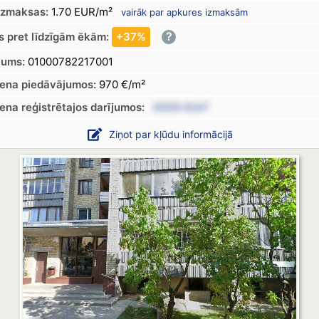
izmaksas:
1.70 EUR/m²
vairāk par apkures izmaksām
?
s pret līdzīgām ēkām:
+37%
jums:
01000782217001
cena piedāvājumos:
970 €/m²
cena
reģistrētajos
darījumos:
XXXX €/m²
Ziņot par kļūdu informācijā