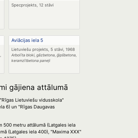
Specprojekts, 12 stāvi
Aviācijas iela 5
Lietuviešu projekts, 5 stāvi, 1968
,
Arbolīta bloki, gāzbetona, ģipšbetona,
keramzītbetona paneļi
umi gājiena attālumā
"Rīgas Lietuviešu vidusskola"
iela 6) un "Rīgas Daugavas
m 500 metru attālumā (Latgales iela
mā (Latgales iela 400), "Maxima XXX"