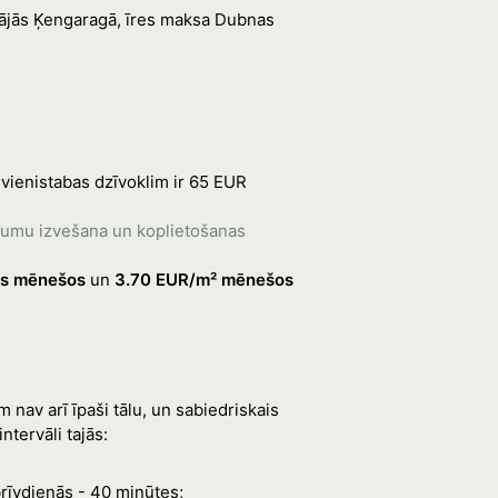
 mājās Ķengaragā, īres maksa Dubnas
 vienistabas dzīvoklim ir 65 EUR
itumu izvešana un koplietošanas
jos mēnešos
un
3.70 EUR/m² mēnešos
nav arī īpaši tālu, un sabiedriskais
ntervāli tajās:
brīvdienās - 40 minūtes;