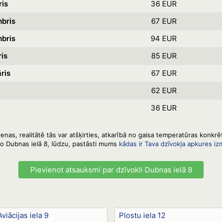
ris
36 EUR
bris
67 EUR
bris
94 EUR
is
85 EUR
ris
67 EUR
62 EUR
36 EUR
enas, realitātē tās var atšķirties, atkarībā no gaisa temperatūras konkr
vo Dubnas ielā 8, lūdzu, pastāsti mums
kādas ir Tava dzīvokļa apkures i
Pievienot atsauksmi par dzīvokli Dubnas ielā 8
Aviācijas iela 9
Plostu iela 12