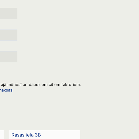
ētajā mēnesī un daudziem citiem faktoriem.
zmaksas
!
Rasas iela 3B