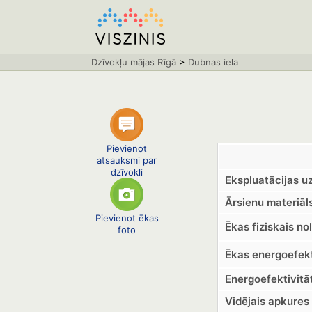
Dzīvokļu mājas Rīgā
>
Dubnas iela
Pievienot
atsauksmi par
dzīvokli
Ekspluatācijas u
Ārsienu materiāls
Pievienot ēkas
Ēkas fiziskais no
foto
Ēkas energoefekt
Energoefektivitā
Vidējais apkures 