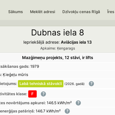
Sākums
Meklēt adresi
Dzīvokļu cenas Rīgā
Īres
Dubnas iela 8
Iepriekšējā adrese:
Aviācijas iela 13
Apkaime: Ķengarags
Mazģimeņu projekts, 12 stāvi, ir lifts
zsākšanas gads:
1979
:
Ķieģeļu mūris
?
lietojums:
Labā
tehniskā
stāvoklī
(2026.
gadā
)
?
ivitātes klase:
F
?
tes novērtējums apkurei:
146.5 kWh/m²
?
enerģijas patēriņš:
146.7 kWh/m²