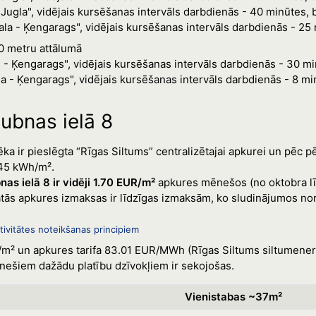
 Jugla", vidējais kursēšanas intervāls darbdienās - 40 minūtes, 
la - Ķengarags", vidējais kursēšanas intervāls darbdienās - 25
10 metru attālumā
 - Ķengarags", vidējais kursēšanas intervāls darbdienās - 30 mi
la - Ķengarags", vidējais kursēšanas intervāls darbdienās - 8 mi
ubnas ielā 8
ka ir pieslēgta “Rīgas Siltums” centralizētajai apkurei un pēc 
145 kWh/m².
s ielā 8 ir vidēji 1.70 EUR/m²
apkures mēnešos (no oktobra lī
ās apkures izmaksas ir līdzīgas izmaksām, ko sludinājumos norād
ivitātes noteikšanas principiem
/m² un apkures tarifa 83.01 EUR/MWh (Rīgas Siltums siltumenerģi
ešiem dažādu platību dzīvokļiem ir sekojošas.
Vienistabas ~37m²