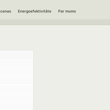
 cenas
Energoefektivitāte
Par mums