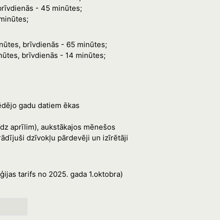
brīvdienās - 45 minūtes;
 minūtes;
nūtes, brīvdienās - 65 minūtes;
nūtes, brīvdienās - 14 minūtes;
pēdējo gadu datiem ēkas
dz aprīlim), aukstākajos mēnešos
ījuši dzīvokļu pārdevēji un izīrētāji
jas tarifs no 2025. gada 1.oktobra)