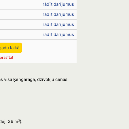
rādīt darījumus
rādīt darījumus
rādīt darījumus
rādīt darījumus
gadu laikā
prasīta!
ās visā Ķengaragā, dzīvokļu cenas
dēji 36 m²).