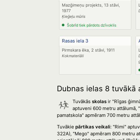
Mazģimeņu projekts, 13 stāvi,
1977
Ķieģeļu mūris
Šobrīd tiek pārdots dzīvoklis
Rasas iela 3
Pirmskara ēka, 2 stāvi, 1911
Kokmateriāli
Dubnas ielas 8 tuvākā a
Tuvākās
skolas
ir "Rīgas ģimn
aptuveni 600 metru attālumā, "
pamatskola" apmēram 700 metru attā
Tuvākie
pārtikas veikali
: "Rimi" aptu
322A), "Mego" apmēram 800 metru attā