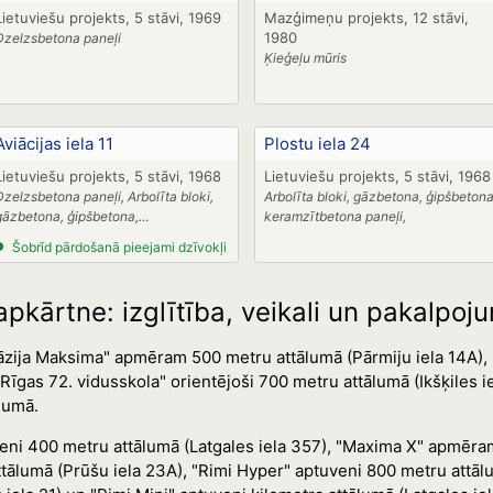
Lietuviešu projekts, 5 stāvi, 1969
Mazģimeņu projekts, 12 stāvi,
1980
Dzelzsbetona paneļi
Ķieģeļu mūris
Aviācijas iela 11
Plostu iela 24
Lietuviešu projekts, 5 stāvi, 1968
Lietuviešu projekts, 5 stāvi, 1968
Dzelzsbetona paneļi, Arbolīta bloki,
Arbolīta bloki, gāzbetona, ģipšbetona
gāzbetona, ģipšbetona,
keramzītbetona paneļi,
keramzītbetona paneļi
Šobrīd pārdošanā pieejami dzīvokļi
pkārtne: izglītība, veikali un pakalpoj
āzija Maksima" apmēram 500 metru attālumā (Pārmiju iela 14A), 
Rīgas 72. vidusskola" orientējoši 700 metru attālumā (Ikšķiles 
lumā.
veni 400 metru attālumā (Latgales iela 357), "Maxima X" apmēra
lumā (Prūšu iela 23A), "Rimi Hyper" aptuveni 800 metru attālu