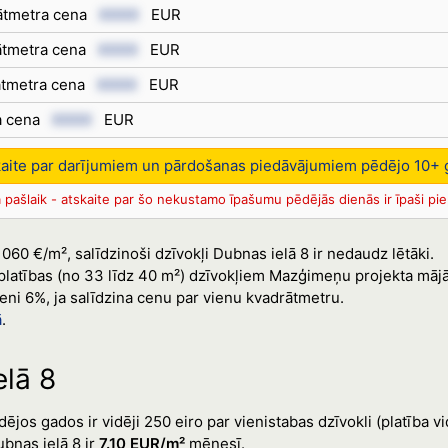
rātmetra cena
XXXX
EUR
rātmetra cena
XXXX
EUR
rātmetra cena
XXXX
EUR
a cena
XXXX
EUR
kaite par darījumiem un pārdošanas piedāvājumiem pēdējo 10+ 
 pašlaik - atskaite par šo nekustamo īpašumu pēdējās dienās ir īpaši pie
1060 €/m², salīdzinoši dzīvokļi Dubnas ielā 8 ir nedaudz lētāki.
 platības (no 33 līdz 40 m²) dzīvokļiem Mazģimeņu projekta māj
eni 6%, ja salīdzina cenu par vienu kvadrātmetru.
ā
.
elā 8
jos gados ir vidēji 250 eiro par vienistabas dzīvokli (platība vi
bnas ielā 8 ir
7.10 EUR/m²
mēnesī.