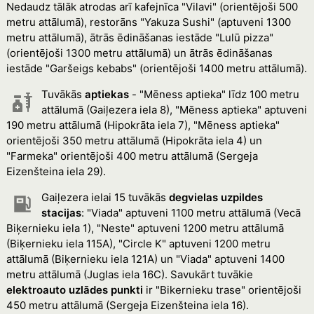
Nedaudz tālāk atrodas arī kafejnīca "Vilavi" (orientējoši 500
metru attālumā), restorāns "Yakuza Sushi" (aptuveni 1300
metru attālumā), ātrās ēdināšanas iestāde "Lulū pizza"
(orientējoši 1300 metru attālumā) un ātrās ēdināšanas
iestāde "Garšeigs kebabs" (orientējoši 1400 metru attālumā).
Tuvākās
aptiekas
- "Mēness aptieka" līdz 100 metru
attālumā (Gaiļezera iela 8), "Mēness aptieka" aptuveni
190 metru attālumā (Hipokrāta iela 7), "Mēness aptieka"
orientējoši 350 metru attālumā (Hipokrāta iela 4) un
"Farmeka" orientējoši 400 metru attālumā (Sergeja
Eizenšteina iela 29).
Gaiļezera ielai 15 tuvākās
degvielas uzpildes
stacijas
: "Viada" aptuveni 1100 metru attālumā (Vecā
Biķernieku iela 1), "Neste" aptuveni 1200 metru attālumā
(Biķernieku iela 115A), "Circle K" aptuveni 1200 metru
attālumā (Biķernieku iela 121A) un "Viada" aptuveni 1400
metru attālumā (Juglas iela 16C). Savukārt tuvākie
elektroauto uzlādes punkti
ir "Bikernieku trase" orientējoši
450 metru attālumā (Sergeja Eizenšteina iela 16).