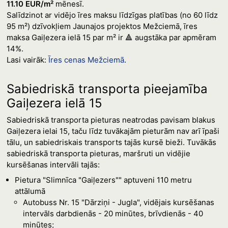
11.10 EUR/m²
mēnesī.
Salīdzinot ar vidējo īres maksu līdzīgas platības (no 60 līdz
95 m²) dzīvokļiem Jaunajos projektos Mežciemā, īres
maksa Gaiļezera ielā 15 par m² ir 🔺 augstāka par apmēram
14%.
Lasi vairāk:
Īres cenas Mežciemā
.
Sabiedriskā transporta pieejamība
Gaiļezera ielā 15
Sabiedriskā transporta pieturas neatrodas pavisam blakus
Gaiļezera ielai 15, taču līdz tuvākajām pieturām nav arī īpaši
tālu, un sabiedriskais transports tajās kursē bieži. Tuvākās
sabiedriskā transporta pieturas, maršruti un vidējie
kursēšanas intervāli tajās:
Pietura "Slimnīca "Gaiļezers"" aptuveni 110 metru
attālumā
Autobuss Nr. 15 "Dārziņi - Jugla", vidējais kursēšanas
intervāls darbdienās - 20 minūtes, brīvdienās - 40
minūtes;