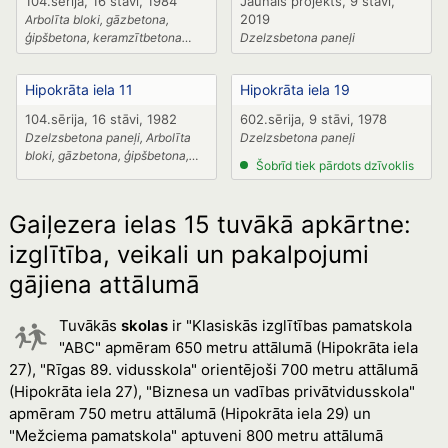
104.sērija, 16 stāvi, 1984
Jaunais projekts, 9 stāvi,
2019
Arbolīta bloki, gāzbetona,
ģipšbetona, keramzītbetona
Dzelzsbetona paneļi
paneļi
Hipokrāta iela 11
Hipokrāta iela 19
104.sērija, 16 stāvi, 1982
602.sērija, 9 stāvi, 1978
Dzelzsbetona paneļi, Arbolīta
Dzelzsbetona paneļi
bloki, gāzbetona, ģipšbetona,
Šobrīd tiek pārdots dzīvoklis
keramzītbetona paneļi
Gaiļezera ielas 15 tuvākā apkārtne:
izglītība, veikali un pakalpojumi
gājiena attālumā
Tuvākās
skolas
ir "Klasiskās izglītības pamatskola
"ABC" apmēram 650 metru attālumā (Hipokrāta iela
27), "Rīgas 89. vidusskola" orientējoši 700 metru attālumā
(Hipokrāta iela 27), "Biznesa un vadības privātvidusskola"
apmēram 750 metru attālumā (Hipokrāta iela 29) un
"Mežciema pamatskola" aptuveni 800 metru attālumā