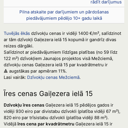
rādīt darījumus
Pilna atskaite par darījumiem un pārdošanas
piedāvājumiem pēdējo 10+ gadu laikā
Tuvējās ēkās
dzīvokļu cenas ir vidēji 1400 €/m², salīdzinot
ar tām dzīvokļi Gaiļezera ielā 15 kopumā ir gandrīz divas
reizes dārgāki.
Salīdzinot ar piedāvājumiem līdzīgas platības (no 59 līdz
122 m²) dzīvokļiem Jaunajos projektos visā Mežciemā,
dzīvokļu cenas Gaiļezera ielā 15 par kvadrātmetru ir
🔺 augstākas par apmēram 11%.
Lasi vairāk:
Dzīvokļu cenas Mežciemā
.
Īres cenas Gaiļezera ielā 15
Dzīvokļu īres cenas
Gaiļezera ielā 15 pēdējos gados ir
vidēji 930 eiro par divistabu dzīvokli (platība vidēji 67 m²),
820 eiro par trīsistabu dzīvokli (platība vidēji 88 m²).
Vidējā
īres cena par kvadrātmetru
Gaiļezera ielā 15 ir