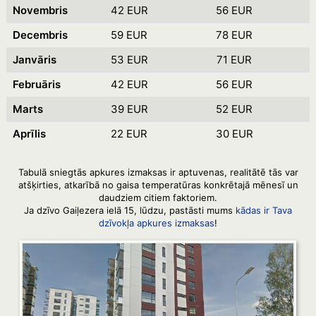
Novembris
42 EUR
56 EUR
Decembris
59 EUR
78 EUR
Janvāris
53 EUR
71 EUR
Februāris
42 EUR
56 EUR
Marts
39 EUR
52 EUR
Aprīlis
22 EUR
30 EUR
Tabulā sniegtās apkures izmaksas ir aptuvenas, realitātē tās var
atšķirties, atkarībā no gaisa temperatūras konkrētajā mēnesī un
daudziem citiem faktoriem.
Ja dzīvo Gaiļezera ielā 15, lūdzu, pastāsti mums
kādas ir Tava
dzīvokļa apkures izmaksas
!