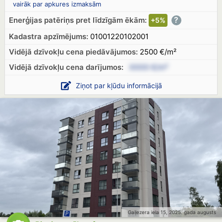
vairāk par apkures izmaksām
?
Enerģijas patēriņs pret līdzīgām ēkām:
+5%
Kadastra apzīmējums:
01001220102001
Vidējā dzīvokļu cena piedāvājumos:
2500 €/m²
Vidējā dzīvokļu cena
darījumos:
XXXX €/m²
Ziņot par kļūdu informācijā
Gaiļezera iela 15, 2025. gada augusts