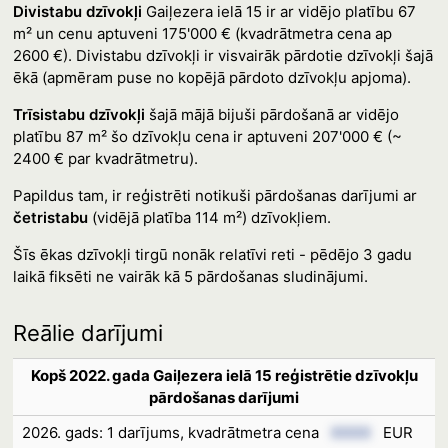
Divistabu dzīvokļi
Gaiļezera ielā 15 ir ar vidējo platību 67
m² un cenu aptuveni 175'000 € (kvadrātmetra cena ap
2600 €). Divistabu dzīvokļi ir visvairāk pārdotie dzīvokļi šajā
ēkā (apmēram puse no kopējā pārdoto dzīvokļu apjoma).
Trīsistabu dzīvokļi
šajā mājā bijuši pārdošanā ar vidējo
platību 87 m² šo dzīvokļu cena ir aptuveni 207'000 € (~
2400 € par kvadrātmetru).
Papildus tam, ir reģistrēti notikuši pārdošanas darījumi ar
četristabu
(vidējā platība 114 m²) dzīvokļiem.
Šīs ēkas dzīvokļi tirgū nonāk relatīvi reti - pēdējo 3 gadu
laikā fiksēti ne vairāk kā 5 pārdošanas sludinājumi.
Reālie darījumi
Kopš 2022. gada Gaiļezera ielā 15 reģistrētie dzīvokļu
pārdošanas darījumi
2026. gads: 1 darījums, kvadrātmetra cena
XXXX
EUR