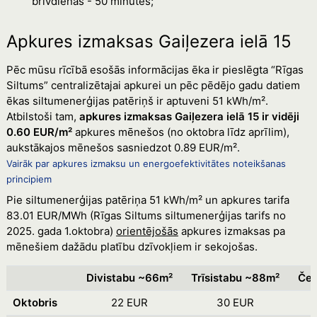
brīvdienās - 50 minūtes;
Apkures izmaksas Gaiļezera ielā 15
Pēc mūsu rīcībā esošās informācijas ēka ir pieslēgta “Rīgas
Siltums” centralizētajai apkurei un pēc pēdējo gadu datiem
ēkas siltumenerģijas patēriņš ir aptuveni 51 kWh/m².
Atbilstoši tam,
apkures izmaksas Gaiļezera ielā 15 ir vidēji
0.60 EUR/m²
apkures mēnešos (no oktobra līdz aprīlim),
aukstākajos mēnešos sasniedzot 0.89 EUR/m².
Vairāk par apkures izmaksu un energoefektivitātes noteikšanas
principiem
Pie siltumenerģijas patēriņa 51 kWh/m² un apkures tarifa
83.01 EUR/MWh (Rīgas Siltums siltumenerģijas tarifs no
2025. gada 1.oktobra)
orientējošās
apkures izmaksas pa
mēnešiem dažādu platību dzīvokļiem ir sekojošas.
Divistabu ~66m²
Trīsistabu ~88m²
Čet
Oktobris
22 EUR
30 EUR