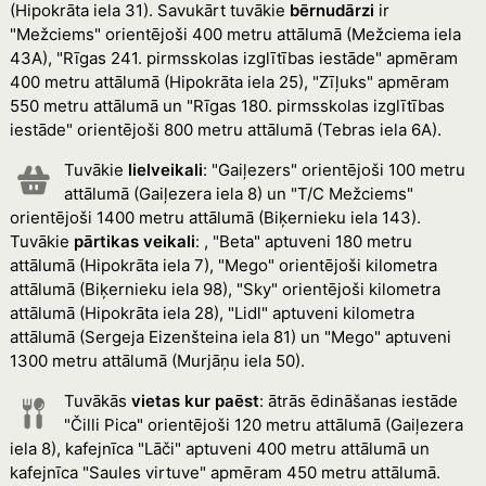
(Hipokrāta iela 31). Savukārt tuvākie
bērnudārzi
ir
"Mežciems" orientējoši 400 metru attālumā (Mežciema iela
43A), "Rīgas 241. pirmsskolas izglītības iestāde" apmēram
400 metru attālumā (Hipokrāta iela 25), "Zīļuks" apmēram
550 metru attālumā un "Rīgas 180. pirmsskolas izglītības
iestāde" orientējoši 800 metru attālumā (Tebras iela 6A).
Tuvākie
lielveikali
: "Gaiļezers" orientējoši 100 metru
attālumā (Gaiļezera iela 8) un "T/C Mežciems"
orientējoši 1400 metru attālumā (Biķernieku iela 143).
Tuvākie
pārtikas veikali
: , "Beta" aptuveni 180 metru
attālumā (Hipokrāta iela 7), "Mego" orientējoši kilometra
attālumā (Biķernieku iela 98), "Sky" orientējoši kilometra
attālumā (Hipokrāta iela 28), "Lidl" aptuveni kilometra
attālumā (Sergeja Eizenšteina iela 81) un "Mego" aptuveni
1300 metru attālumā (Murjāņu iela 50).
Tuvākās
vietas kur paēst
: ātrās ēdināšanas iestāde
"Čilli Pica" orientējoši 120 metru attālumā (Gaiļezera
iela 8), kafejnīca "Lāči" aptuveni 400 metru attālumā un
kafejnīca "Saules virtuve" apmēram 450 metru attālumā.