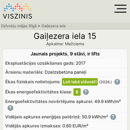
Dzīvokļu mājas Rīgā
>
Gaiļezera iela
Gaiļezera iela 15
Apkaime: Mežciems
Jaunais projekts, 9 stāvi, ir lifts
Ekspluatācijas uzsākšanas gads:
2017
Ārsienu materiāls:
Dzelzsbetona paneļi
?
Ēkas fiziskais nolietojums:
Ļoti labā
stāvoklī
(2026.
)
?
Ēkas energoefektivitātes klase:
B
Energoefektivitātes novērtējums apkurei:
49.9 kWh/m²
?
?
Vidējais apkures enerģijas patēriņš:
50.9 kWh/m²
Vidējās apkures izmaksas:
0.60 EUR/m²