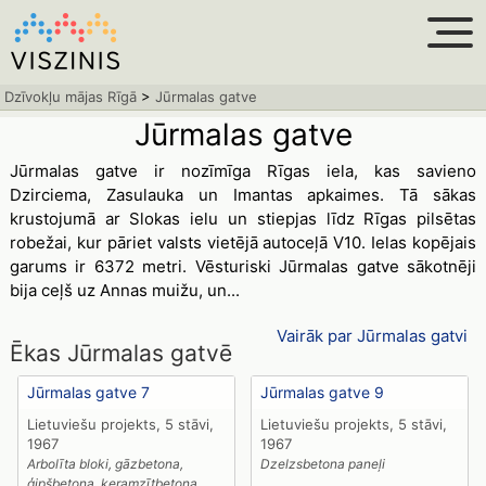
Dzīvokļu mājas Rīgā
>
Jūrmalas gatve
Jūrmalas gatve
Jūrmalas gatve ir nozīmīga Rīgas iela, kas savieno
Dzirciema, Zasulauka un Imantas apkaimes. Tā sākas
krustojumā ar Slokas ielu un stiepjas līdz Rīgas pilsētas
robežai, kur pāriet valsts vietējā autoceļā V10. Ielas kopējais
garums ir 6372 metri. Vēsturiski Jūrmalas gatve sākotnēji
bija ceļš uz Annas muižu, un...
Vairāk par Jūrmalas gatvi
Ēkas Jūrmalas gatvē
Jūrmalas gatve 7
Jūrmalas gatve 9
Lietuviešu projekts, 5 stāvi,
Lietuviešu projekts, 5 stāvi,
1967
1967
Arbolīta bloki, gāzbetona,
Dzelzsbetona paneļi
ģipšbetona, keramzītbetona