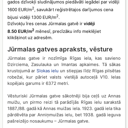
gados dzīvokļi sludinājumos piedāvāti iegādei par vidēji
2
1600 EUR/m
, savukārt reģistrētajos darījumos cena
2
bijusi vidēji 1300 EUR/m
.
Dzīvokļu īres cenas Jūrmalas gatvē ir
vidēji
2
8.50 EUR/m
mēnesī, precīzāku info meklējiet
klikšķinot uz adresēm.
Jūrmalas gatves apraksts, vēsture
Jūrmalas gatve ir nozīmīga Rīgas iela, kas savieno
Dzirciema, Zasulauka un Imantas apkaimes. Tā sākas
krustojumā ar
Slokas ielu
un stiepjas līdz Rīgas pilsētas
robežai, kur pāriet valsts vietējā autoceļā V10. Ielas
kopējais garums ir 6372 metri.
Vēsturiski Jūrmalas gatve sākotnēji bija ceļš uz Annas
muižu, un pirmo reizi tā parādījās Rīgas ielu sarakstā
1887./88. gadā kā Annas muižas iela. 1923. gadā iela tika
pārdēvēta par Anniņmuižas ielu, bet 1938. gadā ieguva
pašreizējo nosaukumu – Jūrmalas gatve.