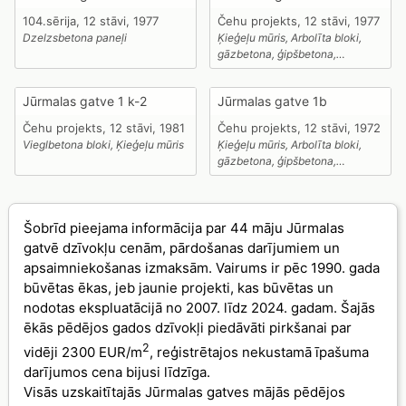
104.sērija, 12 stāvi, 1977
Čehu projekts, 12 stāvi, 1977
Dzelzsbetona paneļi
Ķieģeļu mūris, Arbolīta bloki,
gāzbetona, ģipšbetona,
keramzītbetona paneļi
Jūrmalas gatve 1 k-2
Jūrmalas gatve 1b
Čehu projekts, 12 stāvi, 1981
Čehu projekts, 12 stāvi, 1972
Vieglbetona bloki, Ķieģeļu mūris
Ķieģeļu mūris, Arbolīta bloki,
gāzbetona, ģipšbetona,
keramzītbetona paneļi
Šobrīd pieejama informācija par 44 māju Jūrmalas
gatvē dzīvokļu cenām, pārdošanas darījumiem un
apsaimniekošanas izmaksām. Vairums ir pēc 1990. gada
būvētas ēkas, jeb jaunie projekti, kas būvētas un
nodotas ekspluatācijā no 2007. līdz 2024. gadam. Šajās
ēkās pēdējos gados dzīvokļi piedāvāti pirkšanai par
2
vidēji 2300 EUR/m
, reģistrētajos nekustamā īpašuma
darījumos cena bijusi līdzīga.
Visās uzskaitītajās Jūrmalas gatves mājās pēdējos