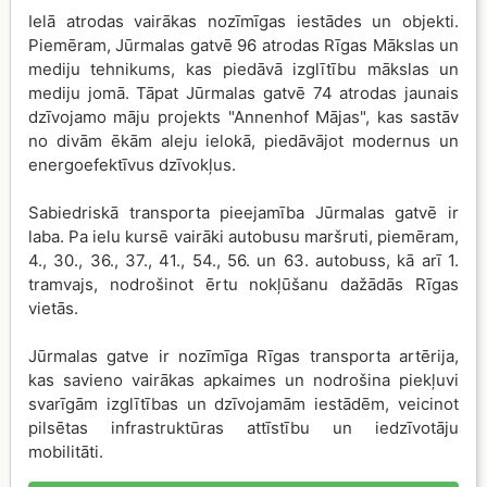
Ielā atrodas vairākas nozīmīgas iestādes un objekti.
Piemēram, Jūrmalas gatvē 96 atrodas Rīgas Mākslas un
mediju tehnikums, kas piedāvā izglītību mākslas un
mediju jomā. Tāpat Jūrmalas gatvē 74 atrodas jaunais
dzīvojamo māju projekts "Annenhof Mājas", kas sastāv
no divām ēkām aleju ielokā, piedāvājot modernus un
energoefektīvus dzīvokļus.
Sabiedriskā transporta pieejamība Jūrmalas gatvē ir
laba. Pa ielu kursē vairāki autobusu maršruti, piemēram,
4., 30., 36., 37., 41., 54., 56. un 63. autobuss, kā arī 1.
tramvajs, nodrošinot ērtu nokļūšanu dažādās Rīgas
vietās.
Jūrmalas gatve ir nozīmīga Rīgas transporta artērija,
kas savieno vairākas apkaimes un nodrošina piekļuvi
svarīgām izglītības un dzīvojamām iestādēm, veicinot
pilsētas infrastruktūras attīstību un iedzīvotāju
mobilitāti.