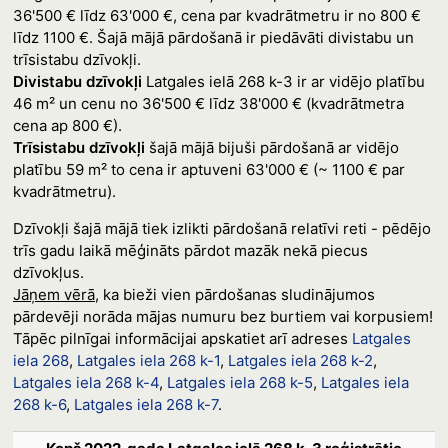
36'500 € līdz 63'000 €, cena par kvadrātmetru ir no 800 €
līdz 1100 €. Šajā mājā pārdošanā ir piedāvāti divistabu un
trīsistabu dzīvokļi.
Divistabu dzīvokļi
Latgales ielā 268 k-3 ir ar vidējo platību
46 m² un cenu no 36'500 € līdz 38'000 € (kvadrātmetra
cena ap 800 €).
Trīsistabu dzīvokļi
šajā mājā bijuši pārdošanā ar vidējo
platību 59 m² to cena ir aptuveni 63'000 € (~ 1100 € par
kvadrātmetru).
Dzīvokļi šajā mājā tiek izlikti pārdošanā relatīvi reti - pēdējo
trīs gadu laikā mēģināts pārdot mazāk nekā piecus
dzīvokļus.
Jāņem vērā
, ka bieži vien pārdošanas sludinājumos
pārdevēji norāda mājas numuru bez burtiem vai korpusiem!
Tāpēc pilnīgai informācijai apskatiet arī adreses
Latgales
iela 268
,
Latgales iela 268 k-1
,
Latgales iela 268 k-2
,
Latgales iela 268 k-4
,
Latgales iela 268 k-5
,
Latgales iela
268 k-6
,
Latgales iela 268 k-7
.