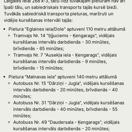
Latgales ielai 268 k-3, taču līdz tuvākajām pieturām nav arī
īpaši tālu, un sabiedriskais transports tajās kursē bieži.
Tuvākās sabiedriskā transporta pieturas, maršruti un
vidējie kursēšanas intervāli tajās:
Pietura "Eglaines iela/Dole" aptuveni 110 metru attālumā
Tramvajs Nr. 14 "Iļģuciems - Ķengarags", vidējais
kursēšanas intervāls darbdienās - 30 minūtes,
brīvdienās - 65 minūtes;
Tramvajs Nr. 7 "Ausekļa iela - Ķengarags", vidējais
kursēšanas intervāls darbdienās - 9 minūtes,
brīvdienās - 15 minūtes;
Pietura "Malnavas iela" aptuveni 140 metru attālumā
Autobuss Nr. 15 "Dārziņi - Jugla", vidējais kursēšanas
intervāls darbdienās - 20 minūtes, brīvdienās - 40
minūtes;
Autobuss Nr. 31 "Dārziņi - Jugla", vidējais kursēšanas
intervāls darbdienās - 40 minūtes, brīvdienās - 55
minūtes;
Autobuss Nr. 49 "Daudersala - Ķengarags", vidējais
kursēšanas intervāls darbdienās - 20 minūtes;