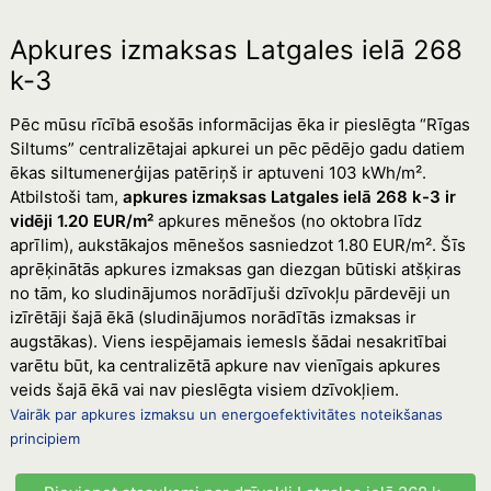
Apkures izmaksas Latgales ielā 268
k-3
Pēc mūsu rīcībā esošās informācijas ēka ir pieslēgta “Rīgas
Siltums” centralizētajai apkurei un pēc pēdējo gadu datiem
ēkas siltumenerģijas patēriņš ir aptuveni 103 kWh/m².
Atbilstoši tam,
apkures izmaksas Latgales ielā 268 k-3 ir
vidēji 1.20 EUR/m²
apkures mēnešos (no oktobra līdz
aprīlim), aukstākajos mēnešos sasniedzot 1.80 EUR/m². Šīs
aprēķinātās apkures izmaksas gan diezgan būtiski atšķiras
no tām, ko sludinājumos norādījuši dzīvokļu pārdevēji un
izīrētāji šajā ēkā (sludinājumos norādītās izmaksas ir
augstākas). Viens iespējamais iemesls šādai nesakritībai
varētu būt, ka centralizētā apkure nav vienīgais apkures
veids šajā ēkā vai nav pieslēgta visiem dzīvokļiem.
Vairāk par apkures izmaksu un energoefektivitātes noteikšanas
principiem