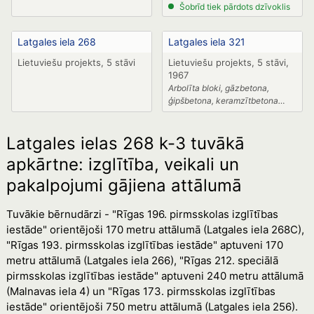
Šobrīd tiek pārdots dzīvoklis
Latgales iela 268
Latgales iela 321
Lietuviešu projekts, 5 stāvi
Lietuviešu projekts, 5 stāvi,
1967
Arbolīta bloki, gāzbetona,
ģipšbetona, keramzītbetona
paneļi
Latgales ielas 268 k-3 tuvākā
apkārtne: izglītība, veikali un
pakalpojumi gājiena attālumā
Tuvākie bērnudārzi - "Rīgas 196. pirmsskolas izglītības
iestāde" orientējoši 170 metru attālumā (Latgales iela 268C),
"Rīgas 193. pirmsskolas izglītības iestāde" aptuveni 170
metru attālumā (Latgales iela 266), "Rīgas 212. speciālā
pirmsskolas izglītības iestāde" aptuveni 240 metru attālumā
(Malnavas iela 4) un "Rīgas 173. pirmsskolas izglītības
iestāde" orientējoši 750 metru attālumā (Latgales iela 256).