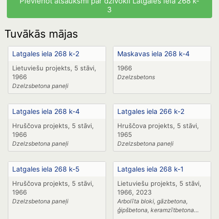
Pievienot atsauksmi par dzīvokli Latgales ielā 268 k-
3
Tuvākās mājas
Latgales iela 268 k-2
Maskavas iela 268 k-4
Lietuviešu projekts, 5 stāvi,
1966
1966
Dzelzsbetons
Dzelzsbetona paneļi
Latgales iela 268 k-4
Latgales iela 266 k-2
Hruščova projekts, 5 stāvi,
Hruščova projekts, 5 stāvi,
1966
1965
Dzelzsbetona paneļi
Dzelzsbetona paneļi
Latgales iela 268 k-5
Latgales iela 268 k-1
Hruščova projekts, 5 stāvi,
Lietuviešu projekts, 5 stāvi,
1966
1966, 2023
Dzelzsbetona paneļi
Arbolīta bloki, gāzbetona,
ģipšbetona, keramzītbetona
paneļi,