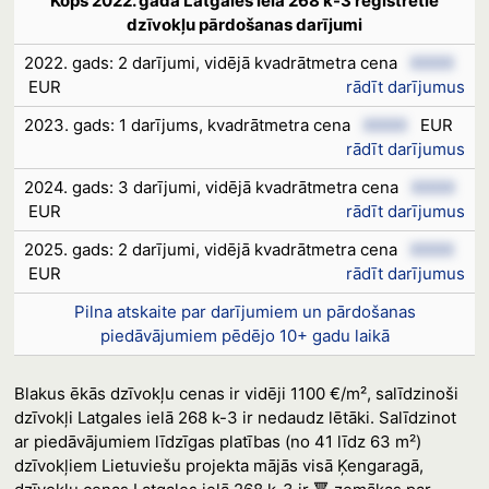
Kopš 2022. gada Latgales ielā 268 k-3 reģistrētie
dzīvokļu pārdošanas darījumi
2022. gads: 2 darījumi, vidējā kvadrātmetra cena
XXXX
EUR
rādīt darījumus
2023. gads: 1 darījums, kvadrātmetra cena
XXXX
EUR
rādīt darījumus
2024. gads: 3 darījumi, vidējā kvadrātmetra cena
XXXX
EUR
rādīt darījumus
2025. gads: 2 darījumi, vidējā kvadrātmetra cena
XXXX
EUR
rādīt darījumus
Pilna atskaite par darījumiem un pārdošanas
piedāvājumiem pēdējo 10+ gadu laikā
Blakus ēkās dzīvokļu cenas ir vidēji 1100 €/m², salīdzinoši
dzīvokļi Latgales ielā 268 k-3 ir nedaudz lētāki. Salīdzinot
ar piedāvājumiem līdzīgas platības (no 41 līdz 63 m²)
dzīvokļiem Lietuviešu projekta mājās visā Ķengaragā,