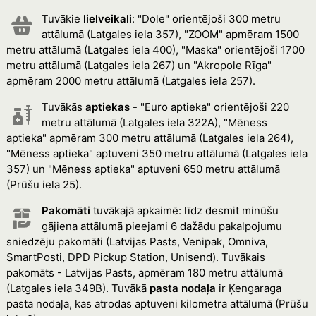
Tuvākie
lielveikali
: "Dole" orientējoši 300 metru
attālumā (Latgales iela 357), "ZOOM" apmēram 1500
metru attālumā (Latgales iela 400), "Maska" orientējoši 1700
metru attālumā (Latgales iela 267) un "Akropole Rīga"
apmēram 2000 metru attālumā (Latgales iela 257).
Tuvākās
aptiekas
- "Euro aptieka" orientējoši 220
metru attālumā (Latgales iela 322A), "Mēness
aptieka" apmēram 300 metru attālumā (Latgales iela 264),
"Mēness aptieka" aptuveni 350 metru attālumā (Latgales iela
357) un "Mēness aptieka" aptuveni 650 metru attālumā
(Prūšu iela 25).
Pakomāti
tuvākajā apkaimē: līdz desmit minūšu
gājiena attālumā pieejami 6 dažādu pakalpojumu
sniedzēju pakomāti (Latvijas Pasts, Venipak, Omniva,
SmartPosti, DPD Pickup Station, Unisend). Tuvākais
pakomāts - Latvijas Pasts, apmēram 180 metru attālumā
(Latgales iela 349B). Tuvākā
pasta nodaļa
ir Ķengaraga
pasta nodaļa, kas atrodas aptuveni kilometra attālumā (Prūšu