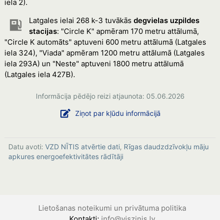
iela 2).
Latgales ielai 268 k-3 tuvākās
degvielas uzpildes
stacijas
: "Circle K" apmēram 170 metru attālumā,
"Circle K automāts" aptuveni 600 metru attālumā (Latgales
iela 324), "Viada" apmēram 1200 metru attālumā (Latgales
iela 293A) un "Neste" aptuveni 1800 metru attālumā
(Latgales iela 427B).
Informācija pēdējo reizi atjaunota: 05.06.2026
Ziņot par kļūdu informācijā
Datu avoti:
VZD NĪTIS atvērtie dati
,
Rīgas daudzdzīvokļu māju
apkures energoefektivitātes rādītāji
Lietošanas noteikumi un privātuma politika
Kontakti:
info@viszinis.lv