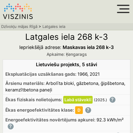
Dzīvokļu mājas Rīgā
>
Latgales iela
Latgales iela 268 k-3
Iepriekšējā adrese:
Maskavas iela 268 k-3
Apkaime: Ķengarags
Lietuviešu projekts, 5 stāvi
Ekspluatācijas uzsākšanas gads:
1966, 2021
Ārsienu materiāls:
Arbolīta bloki, gāzbetona, ģipšbetona,
keramzītbetona paneļi
?
Ēkas fiziskais nolietojums:
Labā
stāvoklī
(2025.
)
?
Ēkas energoefektivitātes klase:
D
Energoefektivitātes novērtējums apkurei:
92.3 kWh/m²
?