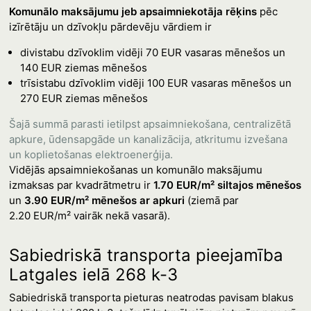
Komunālo maksājumu jeb apsaimniekotāja rēķins
pēc
izīrētāju un dzīvokļu pārdevēju vārdiem ir
divistabu dzīvoklim vidēji 70 EUR vasaras mēnešos un
140 EUR ziemas mēnešos
trīsistabu dzīvoklim vidēji 100 EUR vasaras mēnešos un
270 EUR ziemas mēnešos
Šajā summā parasti ietilpst apsaimniekošana, centralizētā
apkure, ūdensapgāde un kanalizācija, atkritumu izvešana
un koplietošanas elektroenerģija.
Vidējās apsaimniekošanas un komunālo maksājumu
izmaksas par kvadrātmetru ir
1.70 EUR/m² siltajos mēnešos
un
3.90 EUR/m² mēnešos ar apkuri
(ziemā par
2.20 EUR/m² vairāk nekā vasarā).
Sabiedriskā transporta pieejamība
Latgales ielā 268 k-3
Sabiedriskā transporta pieturas neatrodas pavisam blakus