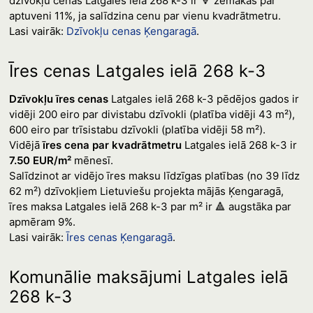
dzīvokļu cenas Latgales ielā 268 k-3 ir 🔻 zemākas par
aptuveni 11%, ja salīdzina cenu par vienu kvadrātmetru.
Lasi vairāk:
Dzīvokļu cenas Ķengaragā
.
Īres cenas Latgales ielā 268 k-3
Dzīvokļu īres cenas
Latgales ielā 268 k-3 pēdējos gados ir
vidēji 200 eiro par divistabu dzīvokli (platība vidēji 43 m²),
600 eiro par trīsistabu dzīvokli (platība vidēji 58 m²).
Vidējā
īres cena par kvadrātmetru
Latgales ielā 268 k-3 ir
7.50 EUR/m²
mēnesī.
Salīdzinot ar vidējo īres maksu līdzīgas platības (no 39 līdz
62 m²) dzīvokļiem Lietuviešu projekta mājās Ķengaragā,
īres maksa Latgales ielā 268 k-3 par m² ir 🔺 augstāka par
apmēram 9%.
Lasi vairāk:
Īres cenas Ķengaragā
.
Komunālie maksājumi Latgales ielā
268 k-3