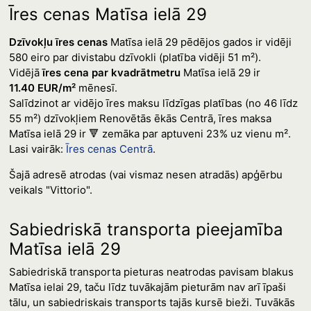
Īres cenas Matīsa ielā 29
Dzīvokļu īres cenas
Matīsa ielā 29 pēdējos gados ir vidēji
580 eiro par divistabu dzīvokli (platība vidēji 51 m²).
Vidējā
īres cena par kvadrātmetru
Matīsa ielā 29 ir
11.40 EUR/m²
mēnesī.
Salīdzinot ar vidējo īres maksu līdzīgas platības (no 46 līdz
55 m²) dzīvokļiem Renovētās ēkās Centrā, īres maksa
Matīsa ielā 29 ir 🔻 zemāka par aptuveni 23% uz vienu m².
Lasi vairāk:
Īres cenas Centrā
.
Šajā adresē atrodas (vai vismaz nesen atradās) apģērbu
veikals "Vittorio".
Sabiedriskā transporta pieejamība
Matīsa ielā 29
Sabiedriskā transporta pieturas neatrodas pavisam blakus
Matīsa ielai 29, taču līdz tuvākajām pieturām nav arī īpaši
tālu, un sabiedriskais transports tajās kursē bieži. Tuvākās