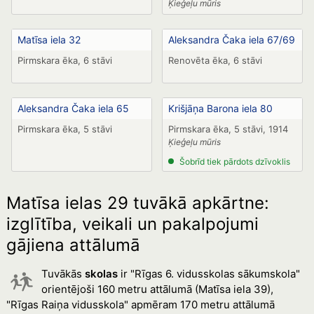
Ķieģeļu mūris
Matīsa iela 32
Aleksandra Čaka iela 67/69
Pirmskara ēka, 6 stāvi
Renovēta ēka, 6 stāvi
Aleksandra Čaka iela 65
Krišjāņa Barona iela 80
Pirmskara ēka, 5 stāvi
Pirmskara ēka, 5 stāvi, 1914
Ķieģeļu mūris
Šobrīd tiek pārdots dzīvoklis
Matīsa ielas 29 tuvākā apkārtne:
izglītība, veikali un pakalpojumi
gājiena attālumā
Tuvākās
skolas
ir "Rīgas 6. vidusskolas sākumskola"
orientējoši 160 metru attālumā (Matīsa iela 39),
"Rīgas Raiņa vidusskola" apmēram 170 metru attālumā