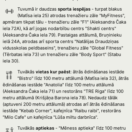
Tuvumā ir daudzas
sporta iespējas
- turpat blakus
(Matīsa iela 25) atrodas trenažieru zāle "MyFitness",
apmēram tikpat tālu - trenažieru zāle "F1" (Aleksandra Čaka
iela 72A), kā arī jogas nodarbību centrs "Shakti centrs"
(Aleksandra Čaka iela 79). Pastaigas attālumā, Bruņinieku
ielā 24A, atrodas arī sporta centrs "Natālijas Draudziņas
vidusskolas peldbaseins", trenažieru zāle "Global Fitness"
(Tērbatas iela 73) un trenažieru zāle "Body Sport" (Stabu
iela 30).
Tuvākās
vietas kur paēst
: ātrās ēdināšanas iestāde
"Bistro" līdz 100 metru attālumā (Matīsa iela 32), ātrās
ēdināšanas iestāde "Anatolia" līdz 100 metru attālumā
(Aleksandra Čaka iela 71) un restorāns "TRE Riga" līdz 100
metru attālumā (Krišjāņa Barona iela 78). Nedaudz tālāk
(aptuveni 200 metru attālumā) atrodas arī ātrās ēdināšanas
iestāde "Kebab Corner", kafejnīca "Raibu raibi", restorāns
"Milo Cafe" un kafejnīca "Lūša miltu darbnīca".
Tuvākās
aptiekas
- "Mēness aptieka" līdz 100 metru