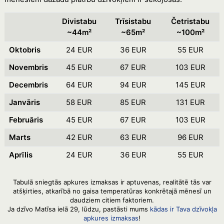
Divistabu
Trīsistabu
Četristabu
~44m²
~65m²
~100m²
Oktobris
24 EUR
36 EUR
55 EUR
Novembris
45 EUR
67 EUR
103 EUR
Decembris
64 EUR
94 EUR
145 EUR
Janvāris
58 EUR
85 EUR
131 EUR
Februāris
45 EUR
67 EUR
103 EUR
Marts
42 EUR
63 EUR
96 EUR
Aprīlis
24 EUR
36 EUR
55 EUR
Tabulā sniegtās apkures izmaksas ir aptuvenas, realitātē tās var
atšķirties, atkarībā no gaisa temperatūras konkrētajā mēnesī un
daudziem citiem faktoriem.
Ja dzīvo Matīsa ielā 29, lūdzu, pastāsti mums
kādas ir Tava dzīvokļa
apkures izmaksas
!