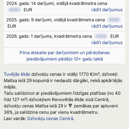
2024. gads: 14 darījumi, vidējā kvadrātmetra cena
XXXX
EUR
rādīt darījumus
2025. gads: 9 darījumi, vidējā kvadrātmetra cena
XXXX
EUR
rādīt darījumus
2026. gads: 1 darījums, kvadrātmetra cena
XXXX
EUR
rādīt darījumus
Pilna atskaite par darījumiem un pārdošanas
piedāvājumiem pēdējo 10+ gadu laikā
Tuvējās ēkās
dzīvokļu cenas ir vidēji 1770 €/m², dzīvokļi
Matīsa ielā 29 kopumā ir nedaudz dārgāki, nekā apkārtējās
mājās.
Taču salīdzinot ar piedāvājumiem līdzīgas platības (no 40
līdz 127 m²) dzīvokļiem Renovētās ēkās visā Centrā,
dzīvokļu cenas Matīsa ielā 29 ir 🔻 zemākas par aptuveni
36%, ja salīdzina cenu par vienu kvadrātmetru.
Lasi vairāk:
Dzīvokļu cenas Centrā
.