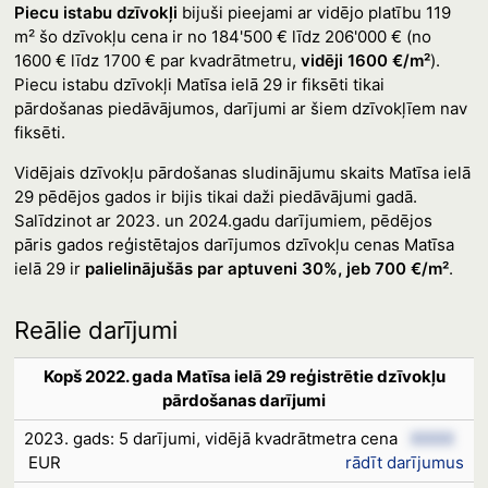
Piecu istabu dzīvokļi
bijuši pieejami ar vidējo platību 119
m² šo dzīvokļu cena ir no 184'500 € līdz 206'000 € (no
1600 € līdz 1700 € par kvadrātmetru,
vidēji 1600 €/m²
).
Piecu istabu dzīvokļi Matīsa ielā 29 ir fiksēti tikai
pārdošanas piedāvājumos, darījumi ar šiem dzīvokļīem nav
fiksēti.
Vidējais dzīvokļu pārdošanas sludinājumu skaits Matīsa ielā
29 pēdējos gados ir bijis tikai daži piedāvājumi gadā.
Salīdzinot ar 2023. un 2024.gadu darījumiem, pēdējos
pāris gados reģistētajos darījumos dzīvokļu cenas Matīsa
ielā 29 ir
palielinājušās par aptuveni 30%, jeb 700 €/m²
.
Reālie darījumi
Kopš 2022. gada Matīsa ielā 29 reģistrētie dzīvokļu
pārdošanas darījumi
2023. gads: 5 darījumi, vidējā kvadrātmetra cena
XXXX
EUR
rādīt darījumus