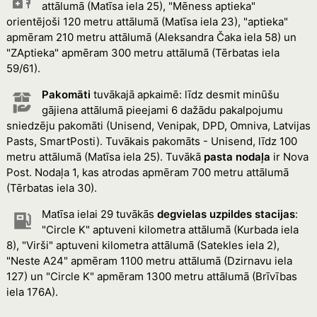
attālumā (Matīsa iela 25), "Mēness aptieka"
orientējoši 120 metru attālumā (Matīsa iela 23), "aptieka"
apmēram 210 metru attālumā (Aleksandra Čaka iela 58) un
"ZAptieka" apmēram 300 metru attālumā (Tērbatas iela
59/61).
Pakomāti
tuvākajā apkaimē: līdz desmit minūšu
gājiena attālumā pieejami 6 dažādu pakalpojumu
sniedzēju pakomāti (Unisend, Venipak, DPD, Omniva, Latvijas
Pasts, SmartPosti). Tuvākais pakomāts - Unisend, līdz 100
metru attālumā (Matīsa iela 25). Tuvākā
pasta nodaļa
ir Nova
Post. Nodaļa 1, kas atrodas apmēram 700 metru attālumā
(Tērbatas iela 30).
Matīsa ielai 29 tuvākās
degvielas uzpildes stacijas
:
"Circle K" aptuveni kilometra attālumā (Kurbada iela
8), "Virši" aptuveni kilometra attālumā (Satekles iela 2),
"Neste A24" apmēram 1100 metru attālumā (Dzirnavu iela
127) un "Circle K" apmēram 1300 metru attālumā (Brīvības
iela 176A).