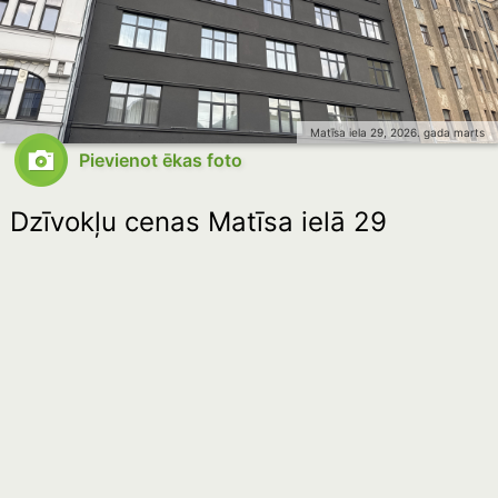
Matīsa iela 29, 2026. gada marts
Pievienot ēkas foto
Dzīvokļu cenas Matīsa ielā 29