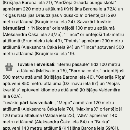
(Krišjāņa Barona iela 71), "Andžeja Grauda bungu skola"
apmēram 220 metru attālumā (Krišjāņa Barona iela 72A) un
"Rīgas Natālijas Draudziņas vidusskola" orientējoši 290
metru attālumā (Bruņinieku iela 24). Savukārt tuvākie
bērnudārzi
ir "Nākotne" orientējoši 100 metru attālumā
(Aleksandra Čaka iela 73/75), "Tince" orientējoši 150 metru
attālumā (Bruņinieku iela 43), "Patnis" apmēram 290 metru
attālumā (Aleksandra Čaka iela 94) un "Tince" aptuveni 500
metru attālumā (Bruņinieku iela 19).
Tuvākie
lielveikali
: "Bērnu pasaule" līdz 100 metru
attālumā (Matīsa iela 25), "Barona centrs" orientējoši
500 metru attālumā (Krišjāņa Barona iela 46), "Galerija Rīga"
aptuveni 850 metru attālumā (Dzirnavu iela 67) un "Alojas
kvartāls" aptuveni kilometra attālumā (Krišjāņa Valdemāra
iela 62A).
Tuvākie
pārtikas veikali
: , "Mego" apmēram 120 metru
attālumā (Aleksandra Čaka iela 70), "Maxima X" orientējoši
120 metru attālumā (Matīsa iela 23), "A&A" apmēram 140
metru attālumā (Aleksandra Čaka iela 64) un "Burka"
aptuveni 140 metru attālumā (Krišjāņa Barona iela 59/61).