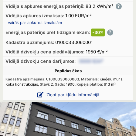
?
Vidējais apkures enerģijas patēriņš:
83.2 kWh/m²
Vidējās apkures izmaksas:
1.00 EUR/m²
vairāk par apkures izmaksām
?
Enerģijas patēriņs pret līdzīgām ēkām:
-30%
Kadastra apzīmējums:
01000330060001
Vidējā dzīvokļu cena piedāvājumos:
1950 €/m²
Vidējā dzīvokļu cena
darījumos:
XXXX €/m²
Papildus ēkas
Kadastra apzīmējums:
01000330060003,
Materiāls:
Ķieģeļu mūris,
Koka konstrukcijas,
Stāvi:
2,
Gads:
1900,
Kopējā platība:
613 m²
Ziņot par kļūdu informācijā