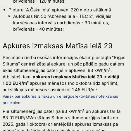
brīvdienās - 120 minūtes;
Pietura "A.Čaka iela" aptuveni 220 metru attālumā
Autobuss Nr. 50 "Abrenes iela - TEC 2", vidējais
kursēšanas intervāls darbdienās - 30 minūtes,
brīvdienās - 40 minūtes;
Apkures izmaksas Matīsa ielā 29
Pēc mūsu rīcībā esošās informācijas ēka ir pieslēgta “Rīgas
Siltums” centralizētajai apkurei un pēc pēdējo gadu datiem
ēkas siltumenerģijas patēriņš ir aptuveni 83 kWh/m².
Atbilstoši tam,
apkures izmaksas Matīsa ielā 29 ir vidēji
1.00 EUR/m²
apkures mēnešos (no oktobra līdz aprīlim),
aukstākajos mēnešos sasniedzot 1.45 EUR/m².
Vairāk par apkures izmaksu un energoefektivitātes noteikšanas
principiem
Pie siltumenerģijas patēriņa 83 kWh/m² un apkures tarifa
83.01 EUR/MWh (Rīgas Siltums siltumenerģijas tarifs no
2025. gada 1.oktobra)
orientējošās
apkures izmaksas pa
mēnešiem dažādu platību dzīvokļiem ir sekojošas.