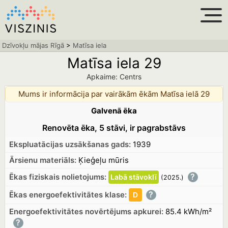
Dzīvokļu mājas Rīgā
>
Matīsa iela
Matīsa iela 29
Apkaime: Centrs
Mums ir informācija par vairākām ēkām
Matīsa ielā 29
Galvenā ēka
Renovēta ēka, 5 stāvi, ir pagrabstāvs
Ekspluatācijas uzsākšanas gads:
1939
Ārsienu materiāls:
Ķieģeļu mūris
?
Ēkas fiziskais nolietojums:
Labā
stāvoklī
(2025.
)
?
Ēkas energoefektivitātes klase:
D
Energoefektivitātes novērtējums apkurei:
85.4 kWh/m²
?