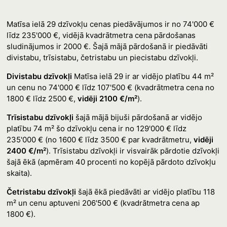
Matīsa ielā 29 dzīvokļu cenas piedāvājumos ir no 74'000 €
līdz 235'000 €, vidējā kvadrātmetra cena pārdošanas
sludinājumos ir 2000 €. Šajā mājā pārdošanā ir piedāvāti
divistabu, trīsistabu, četristabu un piecistabu dzīvokļi.
Divistabu dzīvokļi
Matīsa ielā 29 ir ar vidējo platību 44 m²
un cenu no 74'000 € līdz 107'500 € (kvadrātmetra cena no
1800 € līdz 2500 €,
vidēji 2100 €/m²
).
Trīsistabu dzīvokļi
šajā mājā bijuši pārdošanā ar vidējo
platību 74 m² šo dzīvokļu cena ir no 129'000 € līdz
235'000 € (no 1600 € līdz 3500 € par kvadrātmetru,
vidēji
2400 €/m²
). Trīsistabu dzīvokļi ir visvairāk pārdotie dzīvokļi
šajā ēkā (apmēram 40 procenti no kopējā pārdoto dzīvokļu
skaita).
Četristabu dzīvokļi
šajā ēkā piedāvāti ar vidējo platību 118
m² un cenu aptuveni 206'500 € (kvadrātmetra cena ap
1800 €).