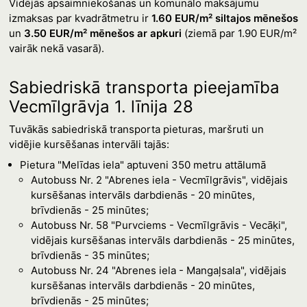
Vidējās apsaimniekošanas un komunālo maksājumu
izmaksas par kvadrātmetru ir
1.60 EUR/m² siltajos mēnešos
un
3.50 EUR/m² mēnešos ar apkuri
(ziemā par 1.90 EUR/m²
vairāk nekā vasarā).
Sabiedriskā transporta pieejamība
Vecmīlgrāvja 1. līnija 28
Tuvākās sabiedriskā transporta pieturas, maršruti un
vidējie kursēšanas intervāli tajās:
Pietura "Melīdas iela" aptuveni 350 metru attālumā
Autobuss Nr. 2 "Abrenes iela - Vecmīlgrāvis", vidējais
kursēšanas intervāls darbdienās - 20 minūtes,
brīvdienās - 25 minūtes;
Autobuss Nr. 58 "Purvciems - Vecmīlgrāvis - Vecāķi",
vidējais kursēšanas intervāls darbdienās - 25 minūtes,
brīvdienās - 35 minūtes;
Autobuss Nr. 24 "Abrenes iela - Mangaļsala", vidējais
kursēšanas intervāls darbdienās - 20 minūtes,
brīvdienās - 25 minūtes;