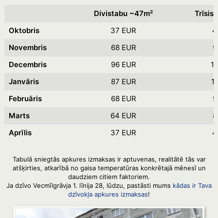
Divistabu ~47m²
Trīsis
Oktobris
37 EUR
4
Novembris
68 EUR
9
Decembris
96 EUR
1
Janvāris
87 EUR
1
Februāris
68 EUR
9
Marts
64 EUR
8
Aprīlis
37 EUR
4
Tabulā sniegtās apkures izmaksas ir aptuvenas, realitātē tās var
atšķirties, atkarībā no gaisa temperatūras konkrētajā mēnesī un
daudziem citiem faktoriem.
Ja dzīvo Vecmīlgrāvja 1. līnija 28, lūdzu, pastāsti mums
kādas ir Tava
dzīvokļa apkures izmaksas
!