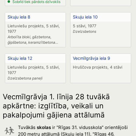
Šobrīd tiek pārdots dzīvoklis
Skuju iela 8
Skuju iela 10
Lietuviešu projekts, 5 stāvi,
5 stāvi, 1977
1977
Dzelzsbetons
Arbolīta bloki, gāzbetona,
ģipšbetona, keramzītbetona
paneļi,
Skuju iela 12
Vecmīlgrāvja iela 9
Lietuviešu projekts, 5 stāvi,
Hruščova projekts, 4 stāvi
1977
Dzelzsbetona paneļi
Vecmīlgrāvja 1. līnija 28 tuvākā
apkārtne: izglītība, veikali un
pakalpojumi gājiena attālumā
Tuvākās
skolas
ir "Rīgas 31. vidusskola" orientējoši
200 metru attālumā (Skuju iela 11), "Rīgas 46.