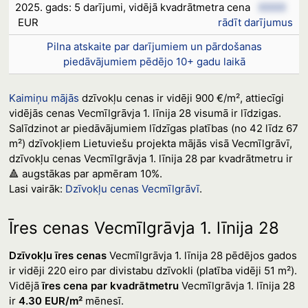
2025. gads: 5 darījumi, vidējā kvadrātmetra cena
XXXX
EUR
rādīt darījumus
Pilna atskaite par darījumiem un pārdošanas
piedāvājumiem pēdējo 10+ gadu laikā
Kaimiņu mājās
dzīvokļu cenas ir vidēji 900 €/m², attiecīgi
vidējās cenas Vecmīlgrāvja 1. līnija 28 visumā ir līdzigas.
Salīdzinot ar piedāvājumiem līdzīgas platības (no 42 līdz 67
m²) dzīvokļiem Lietuviešu projekta mājās visā Vecmīlgrāvī,
dzīvokļu cenas Vecmīlgrāvja 1. līnija 28 par kvadrātmetru ir
🔺 augstākas par apmēram 10%.
Lasi vairāk:
Dzīvokļu cenas Vecmīlgrāvī
.
Īres cenas Vecmīlgrāvja 1. līnija 28
Dzīvokļu īres cenas
Vecmīlgrāvja 1. līnija 28 pēdējos gados
ir vidēji 220 eiro par divistabu dzīvokli (platība vidēji 51 m²).
Vidējā
īres cena par kvadrātmetru
Vecmīlgrāvja 1. līnija 28
ir
4.30 EUR/m²
mēnesī.