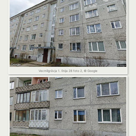
Vecmīlgrāvja 1. līnija 28 foto 2, © Google