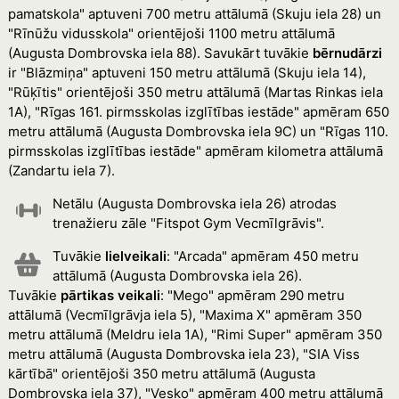
pamatskola" aptuveni 700 metru attālumā (Skuju iela 28) un
"Rīnūžu vidusskola" orientējoši 1100 metru attālumā
(Augusta Dombrovska iela 88). Savukārt tuvākie
bērnudārzi
ir "Blāzmiņa" aptuveni 150 metru attālumā (Skuju iela 14),
"Rūķītis" orientējoši 350 metru attālumā (Martas Rinkas iela
1A), "Rīgas 161. pirmsskolas izglītības iestāde" apmēram 650
metru attālumā (Augusta Dombrovska iela 9C) un "Rīgas 110.
pirmsskolas izglītības iestāde" apmēram kilometra attālumā
(Zandartu iela 7).
Netālu (Augusta Dombrovska iela 26) atrodas
trenažieru zāle "Fitspot Gym Vecmīlgrāvis".
Tuvākie
lielveikali
: "Arcada" apmēram 450 metru
attālumā (Augusta Dombrovska iela 26).
Tuvākie
pārtikas veikali
: "Mego" apmēram 290 metru
attālumā (Vecmīlgrāvja iela 5), "Maxima X" apmēram 350
metru attālumā (Meldru iela 1A), "Rimi Super" apmēram 350
metru attālumā (Augusta Dombrovska iela 23), "SIA Viss
kārtībā" orientējoši 350 metru attālumā (Augusta
Dombrovska iela 37), "Vesko" apmēram 400 metru attālumā