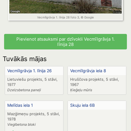
Vecmīlgrāvja 1. līnija 28 foto 3, © Google
Pievienot atsauksmi par dzīvokli Vecmīlgrāvja 1.
līnija 28
Tuvākās mājas
Vecmīlgrāvja 1. līnija 26
Vecmīlgrāvja iela 8
Lietuviešu projekts, 5 stāvi,
Hruščova projekts, 5 stāvi,
1977
1967
Dzelzsbetona paneļi
Ķieģeļu mūris
Melīdas iela 1
Skuju iela 6B
Mazģimeņu projekts, 5 stāvi,
1978
Vieglbetona bloki