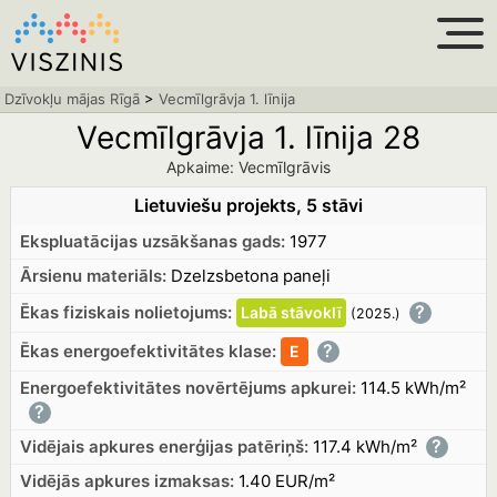
Dzīvokļu mājas Rīgā
>
Vecmīlgrāvja 1. līnija
Vecmīlgrāvja 1. līnija 28
Apkaime: Vecmīlgrāvis
Lietuviešu projekts, 5 stāvi
Ekspluatācijas uzsākšanas gads:
1977
Ārsienu materiāls:
Dzelzsbetona paneļi
?
Ēkas fiziskais nolietojums:
Labā
stāvoklī
(2025.
)
?
Ēkas energoefektivitātes klase:
E
Energoefektivitātes novērtējums apkurei:
114.5 kWh/m²
?
?
Vidējais apkures enerģijas patēriņš:
117.4 kWh/m²
Vidējās apkures izmaksas:
1.40 EUR/m²