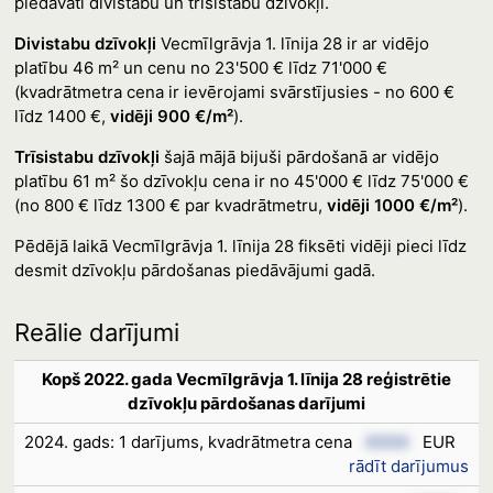
piedāvāti divistabu un trīsistabu dzīvokļi.
Divistabu dzīvokļi
Vecmīlgrāvja 1. līnija 28 ir ar vidējo
platību 46 m² un cenu no 23'500 € līdz 71'000 €
(kvadrātmetra cena ir ievērojami svārstījusies - no 600 €
līdz 1400 €,
vidēji 900 €/m²
).
Trīsistabu dzīvokļi
šajā mājā bijuši pārdošanā ar vidējo
platību 61 m² šo dzīvokļu cena ir no 45'000 € līdz 75'000 €
(no 800 € līdz 1300 € par kvadrātmetru,
vidēji 1000 €/m²
).
Pēdējā laikā Vecmīlgrāvja 1. līnija 28 fiksēti vidēji pieci līdz
desmit dzīvokļu pārdošanas piedāvājumi gadā.
Reālie darījumi
Kopš 2022. gada Vecmīlgrāvja 1. līnija 28 reģistrētie
dzīvokļu pārdošanas darījumi
2024. gads: 1 darījums, kvadrātmetra cena
XXXX
EUR
rādīt darījumus