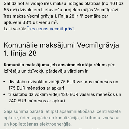
Salīdzinot ar vidējo īres maksu līdzīgas platības (no 46 līdz
55 m²) dzīvokļiem Lietuviešu projekta mājās Vecmīlgrāvī,
īres maksa Vecmīlgrāvja 1. līnija 28 ir 🔻 zemāka par
aptuveni 33% uz vienu m².
Lasi vairāk:
Īres cenas Vecmīlgrāvī
.
Komunālie maksājumi Vecmīlgrāvja
1. līnija 28
Komunālo maksājumu jeb apsaimniekotāja rēķins
pēc
izīrētāju un dzīvokļu pārdevēju vārdiem ir
divistabu dzīvoklim vidēji 75 EUR vasaras mēnešos un
175 EUR mēnešos ar apkuri
trīsistabu dzīvoklim vidēji 130 EUR vasaras mēnešos un
240 EUR mēnešos ar apkuri
Šajā summā parasti ietilpst apsaimniekošana, centralizētā
apkure, ūdensapgāde un kanalizācija, atkritumu izvešana
un koplietošanas elektroenerģija.