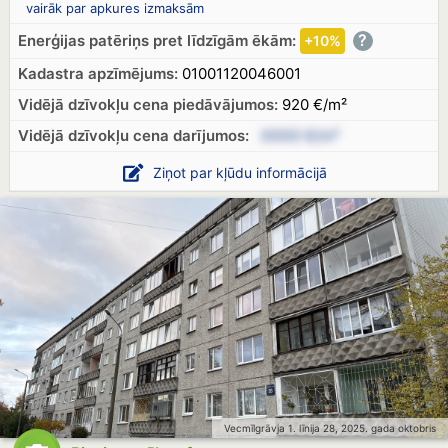
vairāk par apkures izmaksām
?
Enerģijas patēriņs pret līdzīgām ēkām:
+10%
Kadastra apzīmējums:
01001120046001
Vidējā dzīvokļu cena piedāvājumos:
920 €/m²
Vidējā dzīvokļu cena
darījumos:
XXXX €/m²
Ziņot par kļūdu informācijā
Vecmīlgrāvja 1. līnija 28, 2025. gada oktobris