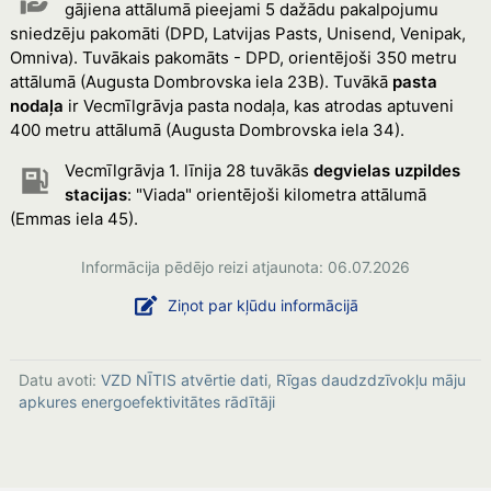
gājiena attālumā pieejami 5 dažādu pakalpojumu
sniedzēju pakomāti (DPD, Latvijas Pasts, Unisend, Venipak,
Omniva). Tuvākais pakomāts - DPD, orientējoši 350 metru
attālumā (Augusta Dombrovska iela 23B). Tuvākā
pasta
nodaļa
ir Vecmīlgrāvja pasta nodaļa, kas atrodas aptuveni
400 metru attālumā (Augusta Dombrovska iela 34).
Vecmīlgrāvja 1. līnija 28 tuvākās
degvielas uzpildes
stacijas
: "Viada" orientējoši kilometra attālumā
(Emmas iela 45).
Informācija pēdējo reizi atjaunota: 06.07.2026
Ziņot par kļūdu informācijā
Datu avoti:
VZD NĪTIS atvērtie dati
,
Rīgas daudzdzīvokļu māju
apkures energoefektivitātes rādītāji