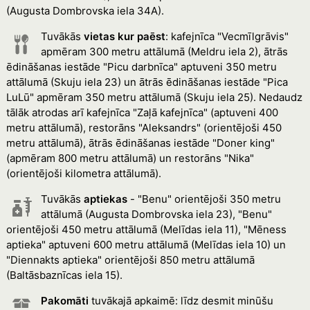
(Augusta Dombrovska iela 34A).
Tuvākās
vietas kur paēst
: kafejnīca "Vecmīlgrāvis"
apmēram 300 metru attālumā (Meldru iela 2), ātrās
ēdināšanas iestāde "Picu darbnīca" aptuveni 350 metru
attālumā (Skuju iela 23) un ātrās ēdināšanas iestāde "Pica
LuLū" apmēram 350 metru attālumā (Skuju iela 25). Nedaudz
tālāk atrodas arī kafejnīca "Zaļā kafejnīca" (aptuveni 400
metru attālumā), restorāns "Aleksandrs" (orientējoši 450
metru attālumā), ātrās ēdināšanas iestāde "Doner king"
(apmēram 800 metru attālumā) un restorāns "Nika"
(orientējoši kilometra attālumā).
Tuvākās
aptiekas
- "Benu" orientējoši 350 metru
attālumā (Augusta Dombrovska iela 23), "Benu"
orientējoši 450 metru attālumā (Melīdas iela 11), "Mēness
aptieka" aptuveni 600 metru attālumā (Melīdas iela 10) un
"Diennakts aptieka" orientējoši 850 metru attālumā
(Baltāsbaznīcas iela 15).
Pakomāti
tuvākajā apkaimē: līdz desmit minūšu