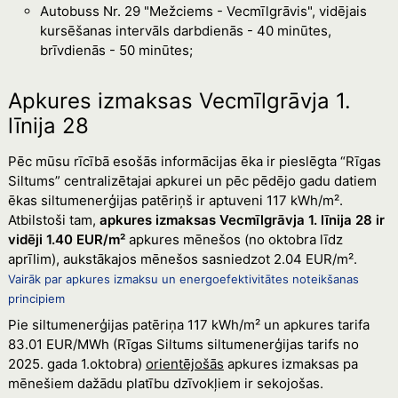
Autobuss Nr. 29 "Mežciems - Vecmīlgrāvis", vidējais
kursēšanas intervāls darbdienās - 40 minūtes,
brīvdienās - 50 minūtes;
Apkures izmaksas Vecmīlgrāvja 1.
līnija 28
Pēc mūsu rīcībā esošās informācijas ēka ir pieslēgta “Rīgas
Siltums” centralizētajai apkurei un pēc pēdējo gadu datiem
ēkas siltumenerģijas patēriņš ir aptuveni 117 kWh/m².
Atbilstoši tam,
apkures izmaksas Vecmīlgrāvja 1. līnija 28 ir
vidēji 1.40 EUR/m²
apkures mēnešos (no oktobra līdz
aprīlim), aukstākajos mēnešos sasniedzot 2.04 EUR/m².
Vairāk par apkures izmaksu un energoefektivitātes noteikšanas
principiem
Pie siltumenerģijas patēriņa 117 kWh/m² un apkures tarifa
83.01 EUR/MWh (Rīgas Siltums siltumenerģijas tarifs no
2025. gada 1.oktobra)
orientējošās
apkures izmaksas pa
mēnešiem dažādu platību dzīvokļiem ir sekojošas.