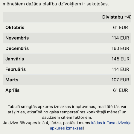
mēnešiem dažādu platību dzīvokļiem ir sekojošas.
Divistabu ~47
Oktobris
61 EUR
Novembris
114 EUR
Decembris
160 EUR
Janvāris
145 EUR
Februāris
114 EUR
Marts
107 EUR
Aprīlis
61 EUR
Tabulā sniegtās apkures izmaksas ir aptuvenas, realitātē tās var
atšķirties, atkarībā no gaisa temperatūras konkrētajā mēnesī un
daudziem citiem faktoriem.
Ja dzīvo Bērzupes ielā 4, lūdzu, pastāsti mums
kādas ir Tava dzīvokļa
apkures izmaksas
!