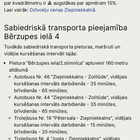
par kvadrātmetru ir 🔺 augstākas par apmēram 15%.
Lasi vairāk:
Dzīvokļu cenas Ziepniekkalnā
.
Sabiedriskā transporta pieejamība
Bērzupes ielā 4
Tuvākās sabiedriskā transporta pieturas, maršruti un
vidējie kursēšanas intervāli tajās:
Pietura "Bērzupes iela/2.slimnīca" aptuveni 160 metru
attālumā
Autobuss Nr. 46 "Ziepniekkalns - Zolitūde", vidējais
kursēšanas intervāls darbdienās - 35 minūtes,
brīvdienās - 65 minūtes;
Autobuss Nr. 44 "Ziepniekkalns - Zolitūde", vidējais
kursēšanas intervāls darbdienās - 35 minūtes,
brīvdienās - 65 minūtes;
Trolejbuss Nr. 19 "Pētersala - Ziepniekkalns", vidējais
kursēšanas intervāls darbdienās - 15 minūtes,
brīvdienās - 20 minūtes;
Trolejbuss Nr. 4 "Jugla - Ziepniekkalns", vidējais