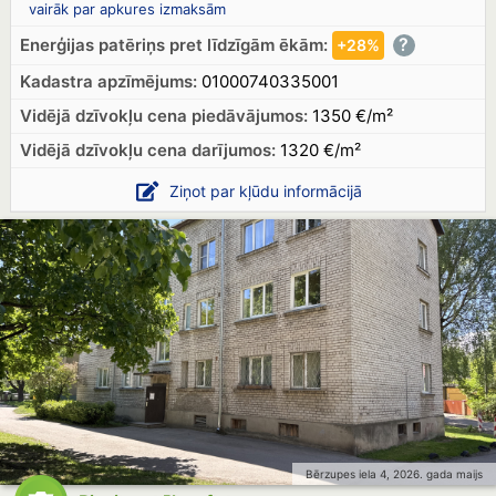
vairāk par apkures izmaksām
?
Enerģijas patēriņs pret līdzīgām ēkām:
+28%
Kadastra apzīmējums:
01000740335001
Vidējā dzīvokļu cena piedāvājumos:
1350 €/m²
Vidējā dzīvokļu cena
darījumos:
1320 €/m²
Ziņot par kļūdu informācijā
Bērzupes iela 4, 2026. gada maijs