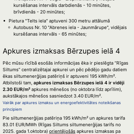
kursēšanas intervāls darbdienās - 10 minūtes,
brīvdienās - 20 minūtes;
Pietura "Telts iela" aptuveni 300 metru attālumā
Autobuss Nr. 10 "Abrenes iela - Jaunmārupe", vidējais
kursēšanas intervāls - 65 minūtes;
Apkures izmaksas Bērzupes ielā 4
Pēc mūsu rīcībā esošās informācijas ēka ir pieslēgta “Rīgas
Siltums” centralizētajai apkurei un pēc pēdējo gadu datiem
ēkas siltumenerģijas patēriņš ir aptuveni 195 kWh/m².
Atbilstoši tam,
apkures izmaksas Bērzupes ielā 4 ir vidēji
2.30 EUR/m²
apkures mēnešos (no oktobra līdz aprīlim),
aukstākajos mēnešos sasniedzot 3.40 EUR/m².
Vairāk par apkures izmaksu un energoefektivitātes noteikšanas
principiem
Pie siltumenerģijas patēriņa 195 kWh/m² un apkures tarifa
83.01 EUR/MWh (Rīgas Siltums siltumenerģijas tarifs no
2025. gada 1.oktobra)
orientējošās
apkures izmaksas pa