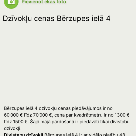
Pievienot ēkas foto
Dzīvokļu cenas Bērzupes ielā 4
Bērzupes ielā 4 dzīvokļu cenas piedāvājumos ir no
60'000 € līdz 70'000 €, cena par kvadrātmetru ir no 1300 €
līdz 1500 €. Šajā mājā pārdošanā ir piedāvāti tikai divistabu
dzīvokļi.
Divistabu dzīvokļi
Bērzupes ielā 4 ir ar vidējo platību 48