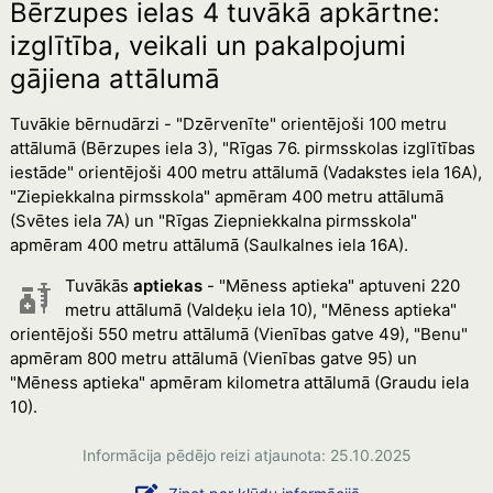
Bērzupes ielas 4 tuvākā apkārtne:
izglītība, veikali un pakalpojumi
gājiena attālumā
Tuvākie bērnudārzi - "Dzērvenīte" orientējoši 100 metru
attālumā (Bērzupes iela 3), "Rīgas 76. pirmsskolas izglītības
iestāde" orientējoši 400 metru attālumā (Vadakstes iela 16A),
"Ziepiekkalna pirmsskola" apmēram 400 metru attālumā
(Svētes iela 7A) un "Rīgas Ziepniekkalna pirmsskola"
apmēram 400 metru attālumā (Saulkalnes iela 16A).
Tuvākās
aptiekas
- "Mēness aptieka" aptuveni 220
metru attālumā (Valdeķu iela 10), "Mēness aptieka"
orientējoši 550 metru attālumā (Vienības gatve 49), "Benu"
apmēram 800 metru attālumā (Vienības gatve 95) un
"Mēness aptieka" apmēram kilometra attālumā (Graudu iela
10).
Informācija pēdējo reizi atjaunota: 25.10.2025