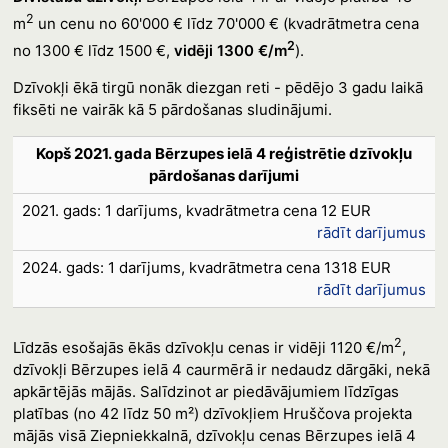
2
m
un cenu no 60'000 € līdz 70'000 € (kvadrātmetra cena
2
no 1300 € līdz 1500 €,
vidēji 1300 €/m
).
Dzīvokļi ēkā tirgū nonāk diezgan reti - pēdējo 3 gadu laikā
fiksēti ne vairāk kā 5 pārdošanas sludinājumi.
Kopš 2021. gada Bērzupes ielā 4 reģistrētie dzīvokļu
pārdošanas darījumi
2021. gads: 1 darījums, kvadrātmetra cena 12 EUR
rādīt darījumus
2024. gads: 1 darījums, kvadrātmetra cena 1318 EUR
rādīt darījumus
2
Līdzās esošajās ēkās dzīvokļu cenas ir vidēji 1120 €/m
,
dzīvokļi Bērzupes ielā 4 caurmērā ir nedaudz dārgāki, nekā
apkārtējās mājās. Salīdzinot ar piedāvājumiem līdzīgas
platības (no 42 līdz 50 m²) dzīvokļiem Hruščova projekta
mājās visā Ziepniekkalnā, dzīvokļu cenas Bērzupes ielā 4