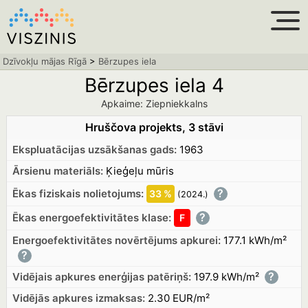
Dzīvokļu mājas Rīgā
>
Bērzupes iela
Bērzupes iela 4
Apkaime: Ziepniekkalns
Hruščova projekts, 3 stāvi
Ekspluatācijas uzsākšanas gads:
1963
Ārsienu materiāls:
Ķieģeļu mūris
?
Ēkas fiziskais nolietojums:
33 %
(2024.
)
?
Ēkas energoefektivitātes klase:
F
Energoefektivitātes novērtējums apkurei:
177.1 kWh/m²
?
?
Vidējais apkures enerģijas patēriņš:
197.9 kWh/m²
Vidējās apkures izmaksas:
2.30 EUR/m²