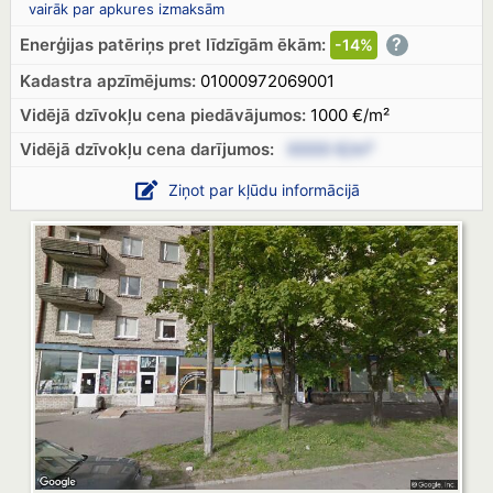
vairāk par apkures izmaksām
?
Enerģijas patēriņs pret līdzīgām ēkām:
-14%
Kadastra apzīmējums:
01000972069001
Vidējā dzīvokļu cena piedāvājumos:
1000 €/m²
Vidējā dzīvokļu cena
darījumos:
XXXX €/m²
Ziņot par kļūdu informācijā