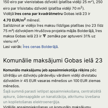
2
150 eiro par vienistabas dzīvokli (platība vidēji 25 m
), 250
2
eiro par trīsistabu dzīvokli (platība vidēji 70 m
).
Vidējā
īres cena par kvadrātmetru
Gobas ielā 23 ir
2
4.70 EUR/m
mēnesī.
Salīdzinot ar vidējo īres maksu līdzīgas platības (no 23 līdz
75 m²) dzīvokļiem Hruščova projekta mājās Bolderājā, īres
maksa Gobas ielā 23 ir 🔻 zemāka par aptuveni 31% uz
vienu m².
Lasi vairāk:
Īres cenas Bolderājā
.
Komunālie maksājumi Gobas ielā 23
Komunālo maksājumu jeb apsaimniekotāja rēķins
pēc
izīrētāju un dzīvokļu pārdevēju vārdiem vidēji divistabu
dzīvoklim ir 45 EUR vasaras mēnešos un 100 EUR ziemas
mēnešos.
Šajā summā parasti ietilpst apsaimniekošana, centralizētā
apkure, ūdensapgāde un kanalizācija, atkritumu izvešana
un koplietošanas elektroenerģija.
Vidējās apsaimniekošanas un komunālo maksājumu