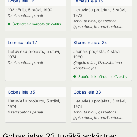
Gobas iela 16
Lemešu iela 15
103.sērija, 5 stāvi, 1990
Lietuviešu projekts, 5 stāvi,
1973
Dzelzsbetona paneļi
Arbolīta bloki, gāzbetona,
Šobrīd tiek pārdots dzīvoklis
ģipšbetona, keramzītbetona
paneļi
Lemešu iela 17
Stūrmaņu iela 25
Lietuviešu projekts, 5 stāvi,
Jaunais projekts, 4 stāvi,
1974
1980
Dzelzsbetona paneļi
Ķieģeļu mūris, Dzelzsbetona
konstrukcijas
Šobrīd tiek pārdots dzīvoklis
Gobas iela 35
Gobas iela 33
Lietuviešu projekts, 5 stāvi,
Lietuviešu projekts, 5 stāvi,
1974
1974
Dzelzsbetona paneļi
Arbolīta bloki, gāzbetona,
ģipšbetona, keramzītbetona
paneļi
Gobas ielas 23 tuvākā apkārtne: