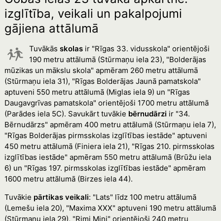
izglītība, veikali un pakalpojumi
gājiena attālumā
Tuvākās
skolas
ir "Rīgas 33. vidusskola" orientējoši
190 metru attālumā (Stūrmaņu iela 23), "Bolderājas
mūzikas un mākslu skola" apmēram 260 metru attālumā
(Stūrmaņu iela 31), "Rīgas Bolderājas Jaunā pamatskola"
aptuveni 550 metru attālumā (Miglas iela 9) un "Rīgas
Daugavgrīvas pamatskola" orientējoši 1700 metru attālumā
(Parādes iela 5C). Savukārt tuvākie
bērnudārzi
ir "34.
Bērnudārzs" apmēram 400 metru attālumā (Stūrmaņu iela 7),
"Rīgas Bolderājas pirmsskolas izglītības iestāde" aptuveni
450 metru attālumā (Finiera iela 21), "Rīgas 210. pirmsskolas
izglītības iestāde" apmēram 550 metru attālumā (Brūžu iela
6) un "Rīgas 197. pirmsskolas izglītības iestāde" apmēram
1600 metru attālumā (Birzes iela 44).
Tuvākie
pārtikas veikali
: "Lats" līdz 100 metru attālumā
(Lemešu iela 20), "Maxima XXX" aptuveni 190 metru attālumā
(Stūrmaņu iela 29), "Rimi Mini" orientējoši 240 metru