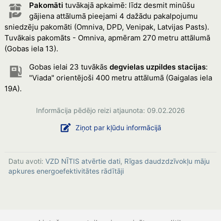
Pakomāti
tuvākajā apkaimē: līdz desmit minūšu
gājiena attālumā pieejami 4 dažādu pakalpojumu
sniedzēju pakomāti (Omniva, DPD, Venipak, Latvijas Pasts).
Tuvākais pakomāts - Omniva, apmēram 270 metru attālumā
(Gobas iela 13).
Gobas ielai 23 tuvākās
degvielas uzpildes stacijas
:
"Viada" orientējoši 400 metru attālumā (Gaigalas iela
19A).
Informācija pēdējo reizi atjaunota: 09.02.2026
Ziņot par kļūdu informācijā
Datu avoti:
VZD NĪTIS atvērtie dati
,
Rīgas daudzdzīvokļu māju
apkures energoefektivitātes rādītāji