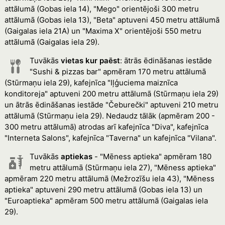
attālumā (Gobas iela 14), "Mego" orientējoši 300 metru
attālumā (Gobas iela 13), "Beta" aptuveni 450 metru attālumā
(Gaigalas iela 21A) un "Maxima X" orientējoši 550 metru
attālumā (Gaigalas iela 29).
Tuvākās
vietas kur paēst
: ātrās ēdināšanas iestāde
"Sushi & pizzas bar" apmēram 170 metru attālumā
(Stūrmaņu iela 29), kafejnīca "Iļģuciema maiznīca
konditoreja" aptuveni 200 metru attālumā (Stūrmaņu iela 29)
un ātrās ēdināšanas iestāde "Čeburečki" aptuveni 210 metru
attālumā (Stūrmaņu iela 29). Nedaudz tālāk (apmēram 200 -
300 metru attālumā) atrodas arī kafejnīca "Diva", kafejnīca
"Interneta Salons", kafejnīca "Taverna" un kafejnīca "Vilana".
Tuvākās
aptiekas
- "Mēness aptieka" apmēram 180
metru attālumā (Stūrmaņu iela 27), "Mēness aptieka"
apmēram 220 metru attālumā (Mežrozīšu iela 43), "Mēness
aptieka" aptuveni 290 metru attālumā (Gobas iela 13) un
"Euroaptieka" apmēram 500 metru attālumā (Gaigalas iela
29).