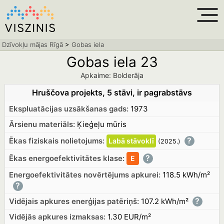
Dzīvokļu mājas Rīgā
>
Gobas iela
Gobas iela 23
Apkaime: Bolderāja
Hruščova projekts, 5 stāvi, ir pagrabstāvs
Ekspluatācijas uzsākšanas gads:
1973
Ārsienu materiāls:
Ķieģeļu mūris
?
Ēkas fiziskais nolietojums:
Labā
stāvoklī
(2025.
)
?
Ēkas energoefektivitātes klase:
E
Energoefektivitātes novērtējums apkurei:
118.5 kWh/m²
?
?
Vidējais apkures enerģijas patēriņš:
107.2 kWh/m²
Vidējās apkures izmaksas:
1.30 EUR/m²