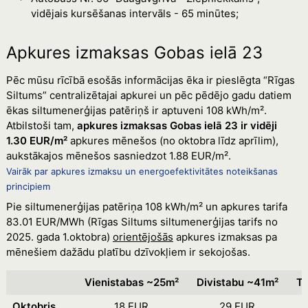
vidējais kursēšanas intervāls - 65 minūtes;
Apkures izmaksas Gobas ielā 23
Pēc mūsu rīcībā esošās informācijas ēka ir pieslēgta “Rīgas
Siltums” centralizētajai apkurei un pēc pēdējo gadu datiem
ēkas siltumenerģijas patēriņš ir aptuveni 108 kWh/m².
Atbilstoši tam,
apkures izmaksas Gobas ielā 23 ir vidēji
1.30 EUR/m²
apkures mēnešos (no oktobra līdz aprīlim),
aukstākajos mēnešos sasniedzot 1.88 EUR/m².
Vairāk par apkures izmaksu un energoefektivitātes noteikšanas
principiem
Pie siltumenerģijas patēriņa 108 kWh/m² un apkures tarifa
83.01 EUR/MWh (Rīgas Siltums siltumenerģijas tarifs no
2025. gada 1.oktobra)
orientējošās
apkures izmaksas pa
mēnešiem dažādu platību dzīvokļiem ir sekojošas.
Vienistabas ~25m²
Divistabu ~41m²
Tr
Oktobris
18 EUR
29 EUR