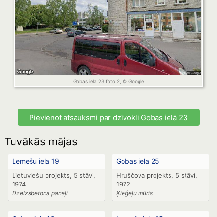
Gobas iela 23 foto 2, © Google
Pievienot atsauksmi par dzīvokli Gobas ielā 23
Tuvākās mājas
Lemešu iela 19
Gobas iela 25
Lietuviešu projekts, 5 stāvi,
Hruščova projekts, 5 stāvi,
1974
1972
Dzelzsbetona paneļi
Ķieģeļu mūris