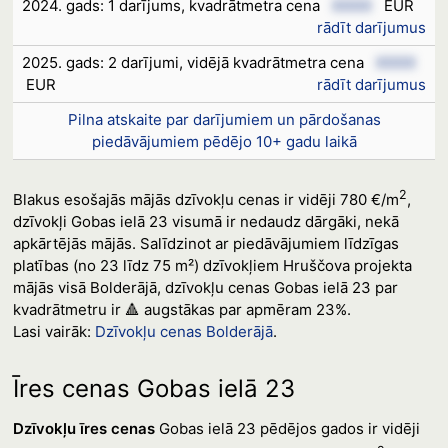
2024. gads: 1 darījums, kvadrātmetra cena
XXXX
EUR
rādīt darījumus
2025. gads: 2 darījumi, vidējā kvadrātmetra cena
XXXX
EUR
rādīt darījumus
Pilna atskaite par darījumiem un pārdošanas
piedāvājumiem pēdējo 10+ gadu laikā
2
Blakus esošajās mājās dzīvokļu cenas ir vidēji 780 €/m
,
dzīvokļi Gobas ielā 23 visumā ir nedaudz dārgāki, nekā
apkārtējās mājās. Salīdzinot ar piedāvājumiem līdzīgas
platības (no 23 līdz 75 m²) dzīvokļiem Hruščova projekta
mājās visā Bolderājā, dzīvokļu cenas Gobas ielā 23 par
kvadrātmetru ir 🔺 augstākas par apmēram 23%.
Lasi vairāk:
Dzīvokļu cenas Bolderājā
.
Īres cenas Gobas ielā 23
Dzīvokļu īres cenas
Gobas ielā 23 pēdējos gados ir vidēji