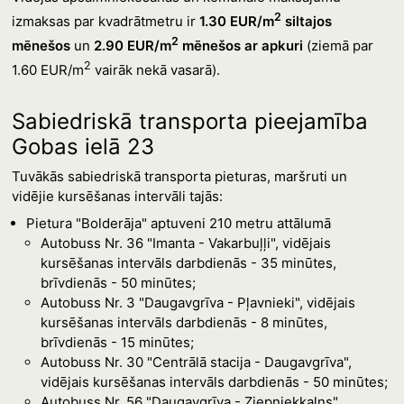
2
izmaksas par kvadrātmetru ir
1.30 EUR/m
siltajos
2
mēnešos
un
2.90 EUR/m
mēnešos ar apkuri
(ziemā par
2
1.60 EUR/m
vairāk nekā vasarā).
Sabiedriskā transporta pieejamība
Gobas ielā 23
Tuvākās sabiedriskā transporta pieturas, maršruti un
vidējie kursēšanas intervāli tajās:
Pietura "Bolderāja" aptuveni 210 metru attālumā
Autobuss Nr. 36 "Imanta - Vakarbuļļi", vidējais
kursēšanas intervāls darbdienās - 35 minūtes,
brīvdienās - 50 minūtes;
Autobuss Nr. 3 "Daugavgrīva - Pļavnieki", vidējais
kursēšanas intervāls darbdienās - 8 minūtes,
brīvdienās - 15 minūtes;
Autobuss Nr. 30 "Centrālā stacija - Daugavgrīva",
vidējais kursēšanas intervāls darbdienās - 50 minūtes;
Autobuss Nr. 56 "Daugavgrīva - Ziepniekkalns",