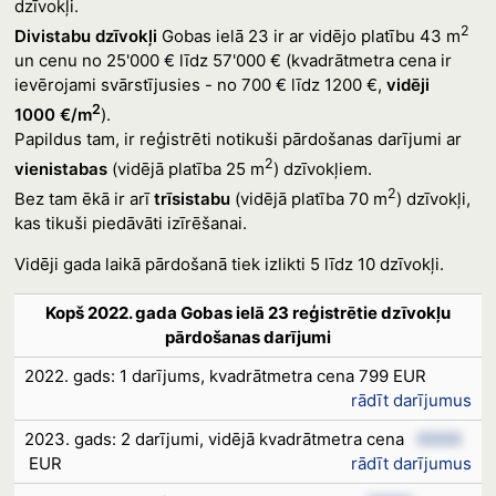
dzīvokļi.
2
Divistabu dzīvokļi
Gobas ielā 23 ir ar vidējo platību 43 m
un cenu no 25'000 € līdz 57'000 € (kvadrātmetra cena ir
ievērojami svārstījusies - no 700 € līdz 1200 €,
vidēji
2
1000 €/m
).
Papildus tam, ir reģistrēti notikuši pārdošanas darījumi ar
2
vienistabas
(vidējā platība 25 m
) dzīvokļiem.
2
Bez tam ēkā ir arī
trīsistabu
(vidējā platība 70 m
) dzīvokļi,
kas tikuši piedāvāti izīrēšanai.
Vidēji gada laikā pārdošanā tiek izlikti 5 līdz 10 dzīvokļi.
Kopš 2022. gada Gobas ielā 23 reģistrētie dzīvokļu
pārdošanas darījumi
2022. gads: 1 darījums, kvadrātmetra cena 799 EUR
rādīt darījumus
2023. gads: 2 darījumi, vidējā kvadrātmetra cena
XXXX
EUR
rādīt darījumus