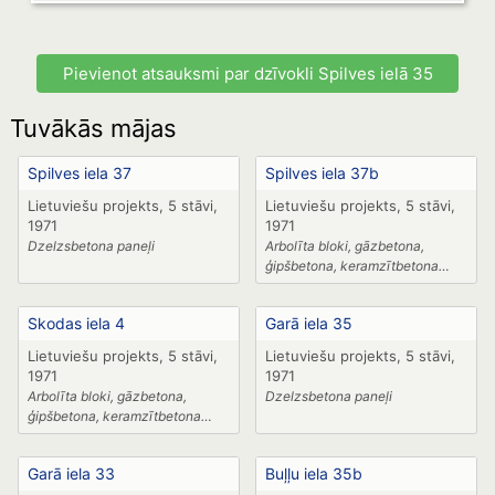
Pievienot atsauksmi par dzīvokli Spilves ielā 35
Tuvākās mājas
Spilves iela 37
Spilves iela 37b
Lietuviešu projekts, 5 stāvi,
Lietuviešu projekts, 5 stāvi,
1971
1971
Dzelzsbetona paneļi
Arbolīta bloki, gāzbetona,
ģipšbetona, keramzītbetona
paneļi,
Skodas iela 4
Garā iela 35
Lietuviešu projekts, 5 stāvi,
Lietuviešu projekts, 5 stāvi,
1971
1971
Arbolīta bloki, gāzbetona,
Dzelzsbetona paneļi
ģipšbetona, keramzītbetona
paneļi
Garā iela 33
Buļļu iela 35b