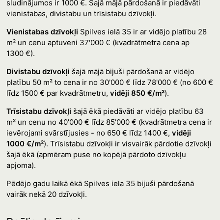
sludinājumos ir 1000 €. Šajā mājā pārdošanā ir piedāvāti
vienistabas, divistabu un trīsistabu dzīvokļi.
Vienistabas dzīvokļi
Spilves ielā 35 ir ar vidējo platību 28
m² un cenu aptuveni 37'000 € (kvadrātmetra cena ap
1300 €).
Divistabu dzīvokļi
šajā mājā bijuši pārdošanā ar vidējo
platību 50 m² to cena ir no 30'000 € līdz 78'000 € (no 600 €
līdz 1500 € par kvadrātmetru,
vidēji 850 €/m²
).
Trīsistabu dzīvokļi
šajā ēkā piedāvāti ar vidējo platību 63
m² un cenu no 40'000 € līdz 85'000 € (kvadrātmetra cena ir
ievērojami svārstījusies - no 650 € līdz 1400 €,
vidēji
1000 €/m²
). Trīsistabu dzīvokļi ir visvairāk pārdotie dzīvokļi
šajā ēkā (apmēram puse no kopējā pārdoto dzīvokļu
apjoma).
Pēdējo gadu laikā ēkā Spilves iela 35 bijuši pārdošanā
vairāk nekā 20 dzīvokļi.