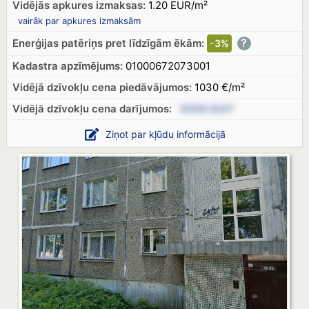
Vidējās apkures izmaksas:
1.20 EUR/m²
vairāk par apkures izmaksām
?
Enerģijas patēriņs pret līdzīgām ēkām:
-3%
Kadastra apzīmējums:
01000672073001
Vidējā dzīvokļu cena piedāvājumos:
1030 €/m²
Vidējā dzīvokļu cena
darījumos:
XXXX €/m²
Ziņot par kļūdu informācijā