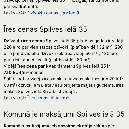
dzīvokļu cenas Spilves ielā 35 ir līdzīgas, salīdzinot cenu
par kvadrātmetru.
Lasi vairāk:
Dzīvokļu cenas Iļģuciemā
.
Īres cenas Spilves ielā 35
Dzīvokļu īres cenas
Spilves ielā 35 pēdējos gados ir vidēji
220 eiro par vienistabas dzīvokli (platība vidēji 32 m²), 280
eiro par divistabu dzīvokli (platība vidēji 50 m²), 430 eiro
par trīsistabu dzīvokli (platība vidēji 63 m²).
Vidējā
īres cena par kvadrātmetru
Spilves ielā 35 ir
7.10 EUR/m²
mēnesī.
Salīdzinot ar vidējo īres maksu līdzīgas platības (no 29 līdz
68 m²) dzīvokļiem Lietuviešu projekta mājās Iļģuciemā, īres
maksa Spilves ielā 35 atbilst vidējai.
Lasi vairāk:
Īres cenas Iļģuciemā
.
Komunālie maksājumi Spilves ielā 35
Komunālo maksājumu jeb apsaimniekotāja rēķins
pēc