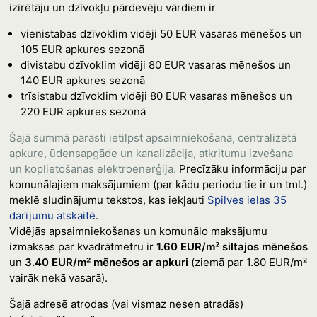
izīrētāju un dzīvokļu pārdevēju vārdiem ir
vienistabas dzīvoklim vidēji 50 EUR vasaras mēnešos un
105 EUR apkures sezonā
divistabu dzīvoklim vidēji 80 EUR vasaras mēnešos un
140 EUR apkures sezonā
trīsistabu dzīvoklim vidēji 80 EUR vasaras mēnešos un
220 EUR apkures sezonā
Šajā summā parasti ietilpst apsaimniekošana, centralizētā
apkure, ūdensapgāde un kanalizācija, atkritumu izvešana
un koplietošanas elektroenerģija.
Precīzāku informāciju par
komunālajiem maksājumiem (par kādu periodu tie ir un tml.)
meklē sludinājumu tekstos, kas iekļauti
Spilves ielas 35
darījumu atskaitē
.
Vidējās apsaimniekošanas un komunālo maksājumu
izmaksas par kvadrātmetru ir
1.60 EUR/m² siltajos mēnešos
un
3.40 EUR/m² mēnešos ar apkuri
(ziemā par 1.80 EUR/m²
vairāk nekā vasarā).
Šajā adresē atrodas (vai vismaz nesen atradās)