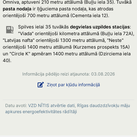
Omniva, aptuveni 210 metru attālumā (Buļļu iela 35). Tuvākā
pasta nodaļa
ir Iļģuciema pasta nodaļa, kas atrodas
orientējoši 700 metru attālumā (Cementa iela 12).
Spilves ielai 35 tuvākās
degvielas uzpildes stacijas
:
"Viada" orientējoši kilometra attālumā (Buļļu iela 72A),
"Latvijas nafta" orientējoši 1300 metru attālumā, "Neste"
orientējoši 1400 metru attālumā (Kurzemes prospekts 15A)
un "Circle K" apmēram 1400 metru attālumā (Dzirciema iela
40).
Informācija pēdējo reizi atjaunota: 03.08.2026
Ziņot par kļūdu informācijā
Datu avoti:
VZD NĪTIS atvērtie dati
,
Rīgas daudzdzīvokļu māju
apkures energoefektivitātes rādītāji