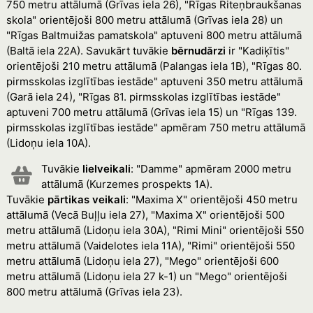
750 metru attālumā (Grīvas iela 26), "Rīgas Riteņbraukšanas
skola" orientējoši 800 metru attālumā (Grīvas iela 28) un
"Rīgas Baltmuižas pamatskola" aptuveni 800 metru attālumā
(Baltā iela 22A). Savukārt tuvākie
bērnudārzi
ir "Kadiķītis"
orientējoši 210 metru attālumā (Palangas iela 1B), "Rīgas 80.
pirmsskolas izglītības iestāde" aptuveni 350 metru attālumā
(Garā iela 24), "Rīgas 81. pirmsskolas izglītības iestāde"
aptuveni 700 metru attālumā (Grīvas iela 15) un "Rīgas 139.
pirmsskolas izglītības iestāde" apmēram 750 metru attālumā
(Lidoņu iela 10A).
Tuvākie
lielveikali
: "Damme" apmēram 2000 metru
attālumā (Kurzemes prospekts 1A).
Tuvākie
pārtikas veikali
: "Maxima X" orientējoši 450 metru
attālumā (Vecā Buļļu iela 27), "Maxima X" orientējoši 500
metru attālumā (Lidoņu iela 30A), "Rimi Mini" orientējoši 550
metru attālumā (Vaidelotes iela 11A), "Rimi" orientējoši 550
metru attālumā (Lidoņu iela 27), "Mego" orientējoši 600
metru attālumā (Lidoņu iela 27 k-1) un "Mego" orientējoši
800 metru attālumā (Grīvas iela 23).