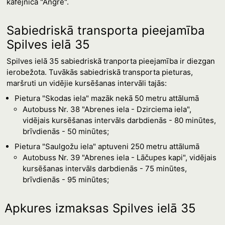
kafejnīca "Angre".
Sabiedriskā transporta pieejamība
Spilves ielā 35
Spilves ielā 35 sabiedriskā tranporta pieejamība ir diezgan
ierobežota. Tuvākās sabiedriskā transporta pieturas,
maršruti un vidējie kursēšanas intervāli tajās:
Pietura "Skodas iela" mazāk nekā 50 metru attālumā
Autobuss Nr. 38 "Abrenes iela - Dzirciema iela",
vidējais kursēšanas intervāls darbdienās - 80 minūtes,
brīvdienās - 50 minūtes;
Pietura "Saulgožu iela" aptuveni 250 metru attālumā
Autobuss Nr. 39 "Abrenes iela - Lāčupes kapi", vidējais
kursēšanas intervāls darbdienās - 75 minūtes,
brīvdienās - 95 minūtes;
Apkures izmaksas Spilves ielā 35