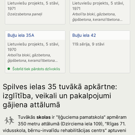
Lietuviešu projekts, 5 stāvi,
Lietuviešu projekts, 5 stāvi,
1971
1971
Dzelzsbetona paneļi
Arbolīta bloki, gāzbetona,
ģipšbetona, keramzītbetona
paneļi
Buļļu iela 35A
Buļļu iela 42
Lietuviešu projekts, 5 stāvi,
119.sērija, 9 stāvi
1970
Arbolīta bloki, gāzbetona,
ģipšbetona, keramzītbetona
paneļi
Šobrīd tiek pārdots dzīvoklis
Spilves ielas 35 tuvākā apkārtne:
izglītība, veikali un pakalpojumi
gājiena attālumā
Tuvākās
skolas
ir "Iļģuciema pamatskola" apmēram
350 metru attālumā (Dzirciema iela 109), "Rīgas 71.
vidusskola, bērnu-invalīdu rehabilitācijas centrs" aptuveni