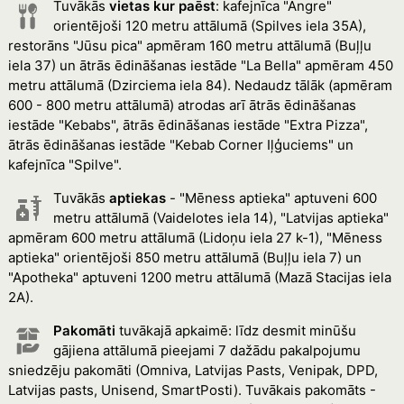
Tuvākās
vietas kur paēst
: kafejnīca "Angre"
orientējoši 120 metru attālumā (Spilves iela 35A),
restorāns "Jūsu pica" apmēram 160 metru attālumā (Buļļu
iela 37) un ātrās ēdināšanas iestāde "La Bella" apmēram 450
metru attālumā (Dzirciema iela 84). Nedaudz tālāk (apmēram
600 - 800 metru attālumā) atrodas arī ātrās ēdināšanas
iestāde "Kebabs", ātrās ēdināšanas iestāde "Extra Pizza",
ātrās ēdināšanas iestāde "Kebab Corner Iļģuciems" un
kafejnīca "Spilve".
Tuvākās
aptiekas
- "Mēness aptieka" aptuveni 600
metru attālumā (Vaidelotes iela 14), "Latvijas aptieka"
apmēram 600 metru attālumā (Lidoņu iela 27 k-1), "Mēness
aptieka" orientējoši 850 metru attālumā (Buļļu iela 7) un
"Apotheka" aptuveni 1200 metru attālumā (Mazā Stacijas iela
2A).
Pakomāti
tuvākajā apkaimē: līdz desmit minūšu
gājiena attālumā pieejami 7 dažādu pakalpojumu
sniedzēju pakomāti (Omniva, Latvijas Pasts, Venipak, DPD,
Latvijas pasts, Unisend, SmartPosti). Tuvākais pakomāts -