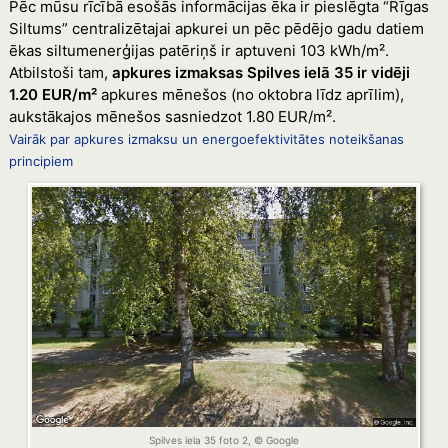
Pēc mūsu rīcībā esošās informācijas ēka ir pieslēgta “Rīgas
Siltums” centralizētajai apkurei un pēc pēdējo gadu datiem
ēkas siltumenerģijas patēriņš ir aptuveni 103 kWh/m².
Atbilstoši tam,
apkures izmaksas Spilves ielā 35 ir vidēji
1.20 EUR/m²
apkures mēnešos (no oktobra līdz aprīlim),
aukstākajos mēnešos sasniedzot 1.80 EUR/m².
Vairāk par apkures izmaksu un energoefektivitātes noteikšanas
principiem
Spilves iela 35 foto 2, © Google