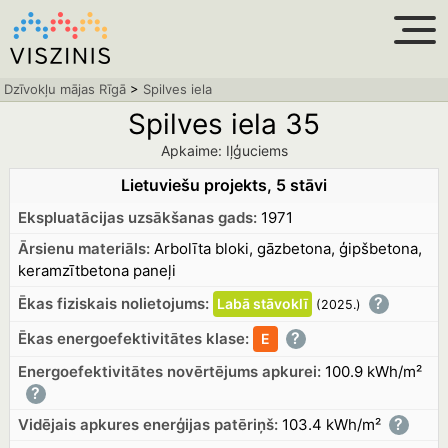
Dzīvokļu mājas Rīgā
>
Spilves iela
Spilves iela 35
Apkaime: Iļģuciems
Lietuviešu projekts, 5 stāvi
Ekspluatācijas uzsākšanas gads:
1971
Ārsienu materiāls:
Arbolīta bloki, gāzbetona, ģipšbetona,
keramzītbetona paneļi
?
Ēkas fiziskais nolietojums:
Labā
stāvoklī
(2025.
)
?
Ēkas energoefektivitātes klase:
E
Energoefektivitātes novērtējums apkurei:
100.9 kWh/m²
?
?
Vidējais apkures enerģijas patēriņš:
103.4 kWh/m²