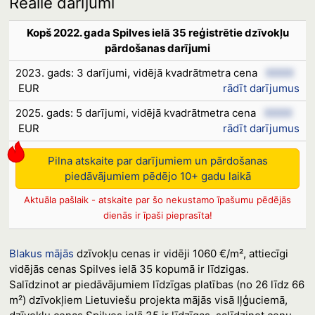
Reālie darījumi
Kopš 2022. gada Spilves ielā 35 reģistrētie dzīvokļu
pārdošanas darījumi
2023. gads: 3 darījumi, vidējā kvadrātmetra cena
XXXX
EUR
rādīt darījumus
2025. gads: 5 darījumi, vidējā kvadrātmetra cena
XXXX
EUR
rādīt darījumus
Pilna atskaite par darījumiem un pārdošanas
piedāvājumiem pēdējo 10+ gadu laikā
Aktuāla pašlaik - atskaite par šo nekustamo īpašumu pēdējās
dienās ir īpaši pieprasīta!
Blakus mājās
dzīvokļu cenas ir vidēji 1060 €/m², attiecīgi
vidējās cenas Spilves ielā 35 kopumā ir līdzigas.
Salīdzinot ar piedāvājumiem līdzīgas platības (no 26 līdz 66
m²) dzīvokļiem Lietuviešu projekta mājās visā Iļģuciemā,